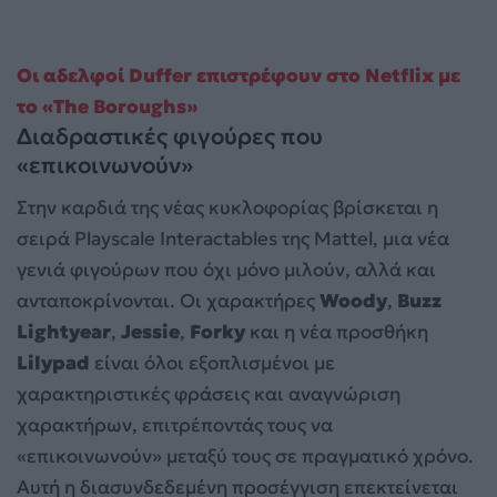
Οι αδελφοί Duffer επιστρέφουν στο Netflix με
το «The Boroughs»
Διαδραστικές φιγούρες που
«επικοινωνούν»
Στην καρδιά της νέας κυκλοφορίας βρίσκεται η
σειρά Playscale Interactables της Mattel, μια νέα
γενιά φιγούρων που όχι μόνο μιλούν, αλλά και
ανταποκρίνονται. Οι χαρακτήρες
Woody
,
Buzz
Lightyear
,
Jessie
,
Forky
και η νέα προσθήκη
Lilypad
είναι όλοι εξοπλισμένοι με
χαρακτηριστικές φράσεις και αναγνώριση
χαρακτήρων, επιτρέποντάς τους να
«επικοινωνούν» μεταξύ τους σε πραγματικό χρόνο.
Αυτή η διασυνδεδεμένη προσέγγιση επεκτείνεται