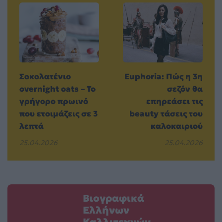
Σοκολατένιο
Euphoria: Πώς η 3η
overnight oats – Το
σεζόν θα
γρήγορο πρωινό
επηρεάσει τις
που ετοιμάζεις σε 3
beauty τάσεις του
λεπτά
καλοκαιριού
25.04.2026
25.04.2026
Βιογραφικά
Ελλήνων