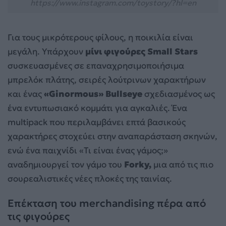
https://www.instagram.com/toystory/?hl=en
Για τους μικρότερους φίλους, η ποικιλία είναι
μεγάλη. Υπάρχουν
μίνι φιγούρες Small Stars
συσκευασμένες σε επαναχρησιμοποιήσιμα
μπρελόκ πλάτης, σειρές λούτρινων χαρακτήρων
και ένας
«Ginormous» Bullseye
σχεδιασμένος ως
ένα εντυπωσιακό κομμάτι για αγκαλιές. Ένα
multipack που περιλαμβάνει επτά βασικούς
χαρακτήρες στοχεύει στην αναπαράσταση σκηνών,
ενώ ένα παιχνίδι «Τι είναι ένας γάμος;»
αναδημιουργεί τον γάμο του
Forky,
μια από τις πιο
σουρεαλιστικές νέες πλοκές της ταινίας.
Επέκταση του merchandising πέρα από
τις φιγούρες