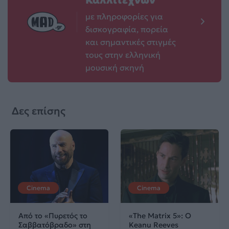
Καλλιτεχνών
με πληροφορίες για
δισκογραφία, πορεία
και σημαντικές στιγμές
τους στην ελληνική
μουσική σκηνή
Δες επίσης
Cinema
Cinema
Από το «Πυρετός το
«The Matrix 5»: Ο
Σαββατόβραδο» στη
Keanu Reeves