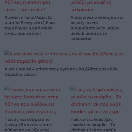
Χωνάκι ή κυπελλάκι; Σε
Αυτός είναι ο λόγος που οι
αυτά τα 5 παγωτατζίδικα
beauty lovers
της Αθήνας η απάντηση
αντικαθιστούν το μαύρο
είναι…και τα δύο!
μολύβι με καφέ το
καλοκαίρι
Αυτά είναι τα 4 prints στα μαγιό που θα βλέπεις σε κάθε
παραλία φέτος!
Πεινάς και εσύ μετά το
Πώς να ξεφλουδίζεις
ξενύχτι; 5 καντίνες στην
εύκολα το σκόρδο – Το
Αθήνα που σώζουν τις
kitchen trick που κάθε