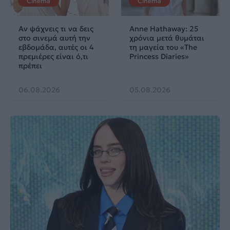
Cinema
Cinema
Αν ψάχνεις τι να δεις
Anne Hathaway: 25
στο σινεμά αυτή την
χρόνια μετά θυμάται
εβδομάδα, αυτές οι 4
τη μαγεία του «The
πρεμιέρες είναι ό,τι
Princess Diaries»
πρέπει
06.08.2026
05.08.2026