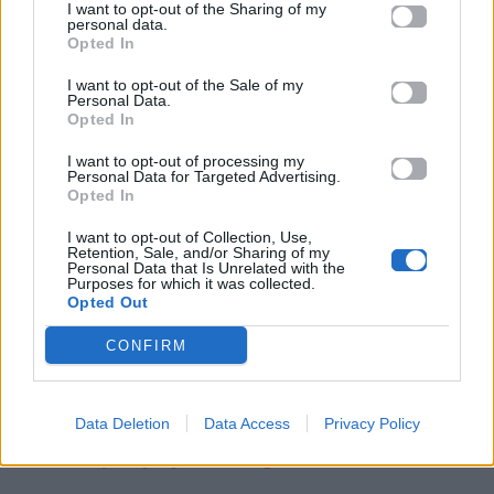
I want to opt-out of the Sharing of my
personal data.
Opted In
I want to opt-out of the Sale of my
Personal Data.
Opted In
I want to opt-out of processing my
Personal Data for Targeted Advertising.
Opted In
Christopher Meloni – Elliot Stabler: Το τέλος
I want to opt-out of Collection, Use,
Retention, Sale, and/or Sharing of my
μιας εποχής στο «Law & Order: Organized
Personal Data that Is Unrelated with the
Purposes for which it was collected.
Crime»
Opted Out
CONFIRM
Για σχόλια, μηνύματα ή φωτογραφικό υλικό
σχετικά με το
Mad.gr
, επισκεφτείτε μας στο
Data Deletion
Data Access
Privacy Policy
Facebook
, επικοινωνήστε μέσω
Twitter
ή
ακολουθήστε μας στο
Instagram
.