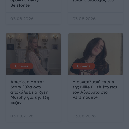
Belafonte
03.08.2026
03.08.2026
Cinema
Cinema
American Horror
Η συναυλιακή ταινία
Story: Όλα όσα
της Billie Eilish έρχεται
αποκάλυψε ο Ryan
τον Αύγουστο στο
Murphy για την 13η
Paramount+
σεζόν
03.08.2026
03.08.2026