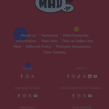
About us
|
Ταυτότητα
|
Mad Corporate
Information
|
Mad Jobs
|
Πώς να έρθεις στο
Mad
|
Editorial Policy
|
Πολιτική Απορρήτου
|
Όροι Χρήσης
MAD.gr
MAD TV
MAD RADIO 106,2
MAD VIDEO MUSIC AWARDS
MADWALK
MAD GREEKZ