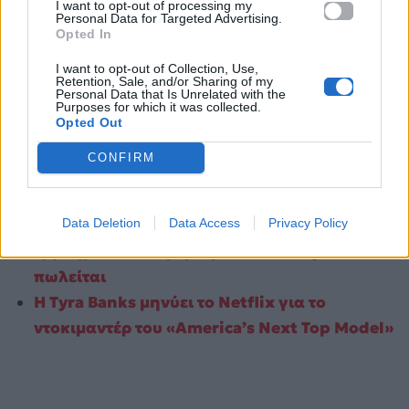
I want to opt-out of processing my
Personal Data for Targeted Advertising.
Opted In
I want to opt-out of Collection, Use,
Retention, Sale, and/or Sharing of my
Personal Data that Is Unrelated with the
Purposes for which it was collected.
Opted Out
CONFIRM
Κεντρική Εικόνα: ΑΠΕ-ΜΠΕ
Data Deletion
Data Access
Privacy Policy
Θέλεις να ζήσεις σαν την Emily Cooper; Το
εμβληματικό διαμέρισμα του «Emily in Paris»
πωλείται
Η Tyra Banks μηνύει το Netflix για το
ντοκιμαντέρ του «America’s Next Top Model»