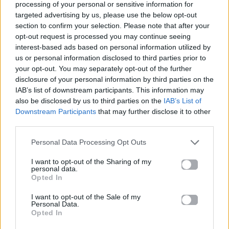
processing of your personal or sensitive information for
targeted advertising by us, please use the below opt-out
section to confirm your selection. Please note that after your
Η επίσημη αφίσα της ταινίας Gladiator με
opt-out request is processed you may continue seeing
interest-based ads based on personal information utilized by
πρωταγωνιστή τον Russell Crowe.
us or personal information disclosed to third parties prior to
your opt-out. You may separately opt-out of the further
disclosure of your personal information by third parties on the
Η τοποθέτηση του Crowe αναζωπυρώνει τη
IAB’s list of downstream participants. This information may
συζήτηση για το αν οι σύγχρονες παραγωγές του
also be disclosed by us to third parties on the
IAB’s List of
Downstream Participants
that may further disclose it to other
Χόλιγουντ χάνουν το νόημα της αφήγησης μπροστά
third parties.
στην επιθυμία για εντυπωσιασμό, επιβεβαιώνοντας
πως, μερικές φορές, η αυτοσυγκράτηση ενός ήρωα
Personal Data Processing Opt Outs
είναι πιο δυνατή από κάθε σκηνή μάχης.
I want to opt-out of the Sharing of my
personal data.
Opted In
I want to opt-out of the Sale of my
Personal Data.
Opted In