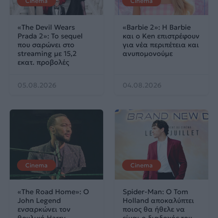
Cinema
Cinema
«The Devil Wears
«Barbie 2»: Η Barbie
Prada 2»: Το sequel
και ο Ken επιστρέφουν
που σαρώνει στο
για νέα περιπέτεια και
streaming με 15,2
ανυπομονούμε
εκατ. προβολές
05.08.2026
04.08.2026
Cinema
Cinema
«The Road Home»: Ο
Spider-Man: Ο Tom
John Legend
Holland αποκαλύπτει
ενσαρκώνει τον
ποιος θα ήθελε να
θρυλικό Harry
είναι ο διαδοχός του