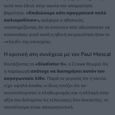
αυτό που έδινε στην ταινία την απαραίτητη
βαρύτητα.
«Επιδιώκαμε κάτι πραγματικά πολύ
παλιομοδίτικο»,
ανέφερε ο ηθοποιός,
υποστηρίζοντας ότι το στούντιο τότε αδυνατούσε να
κατανοήσει γιατί αυτή η ηθική ακεραιότητα ήταν το
«κλειδί» της επιτυχίας.
Η κριτική στη συνέχεια με τον Paul Mescal
Κοιτάζοντας το
«Gladiator II»
, ο Crowe θεωρεί ότι
η παραγωγή
απέτυχε να διατηρήσει αυτόν τον
ακρογωνιαίο λίθο
. Παρά το γεγονός ότι η ταινία
είχε υψηλά έσοδα, ο ίδιος τονίζει ότι αν
συνυπολογιστεί ο πληθωρισμός και η αλλαγή στην
αξία του δολαρίου τις τελευταίες δύο δεκαετίες, το
αποτέλεσμα είναι απογοητευτικό.