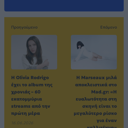
Προηγούμενο
Επόμενο
Η Olivia Rodrigo
Η Marseaux μιλά
έχει το album της
αποκλειστικά στο
χρονιάς – 60
Mad.gr: «Η
εκατομμύρια
ευαλωτότητα στη
streams από την
σκηνή είναι το
πρώτη μέρα
μεγαλύτερο ρίσκο
για έναν
16.06.2026
καλλιτέχνη»