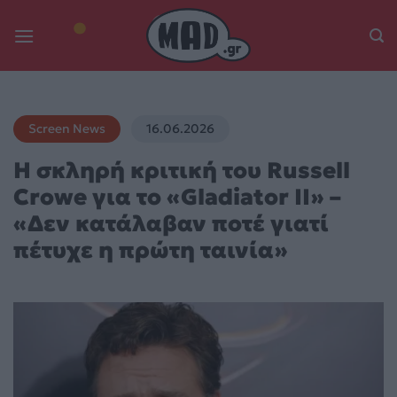
Skip
to
content
Screen News
16.06.2026
Η σκληρή κριτική του Russell
Crowe για το «Gladiator II» –
«Δεν κατάλαβαν ποτέ γιατί
πέτυχε η πρώτη ταινία»