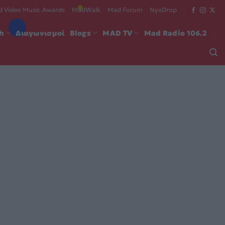
 Video Music Awards
MadWalk
Mad Forum
NyxDrop
ch
Διαγωνισμοί
Blogs
MAD TV
Mad Radio 106.2