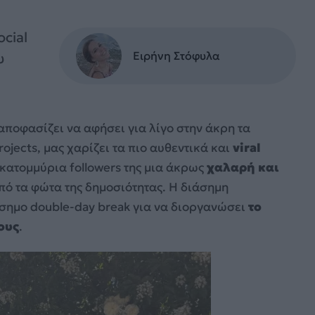
cial
Ειρήνη Στόφυλα
υ
»
αποφασίζει να αφήσει για λίγο στην άκρη τα
ojects, μας χαρίζει τα πιο αυθεντικά και
viral
εκατομμύρια followers της μια άκρως
χαλαρή και
πό τα φώτα της δημοσιότητας. Η διάσημη
ίσημο double-day break για να διοργανώσει
το
ους
.