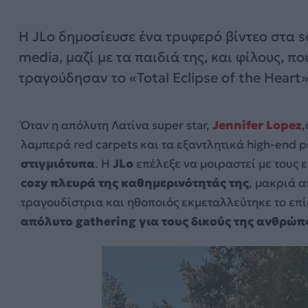
Η JLo δημοσίευσε ένα τρυφερό βίντεο στα so
media, μαζί με τα παιδιά της, και φίλους, πο
τραγούδησαν το «Total Eclipse of the Heart
Όταν η απόλυτη Λατίνα super star,
Jennifer Lopez
,
λαμπερά red carpets και τα εξαντλητικά high-end pr
στιγμιότυπα
. Η
JLo
επέλεξε να μοιραστεί με τους 
cozy πλευρά της καθημερινότητάς της
, μακριά α
τραγουδίστρια και ηθοποιός εκμεταλλεύτηκε το επ
απόλυτο gathering για τους δικούς της ανθρώπ