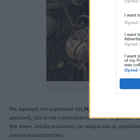
Opted 
I want t
Opted 
I want 
Advertis
Opted 
I want t
of my P
was col
Opted 
https://www.in
Με αφορμή τον εορτασμό της
Ημέρας Μνήμης (Mem
μουσική, γέλια και καλοκαιρινά vibes. Το
βίντεο
πο
the town, αποδεικνύοντας ότι ακόμα και οι μεγαλύτ
οικογενειακά parties.