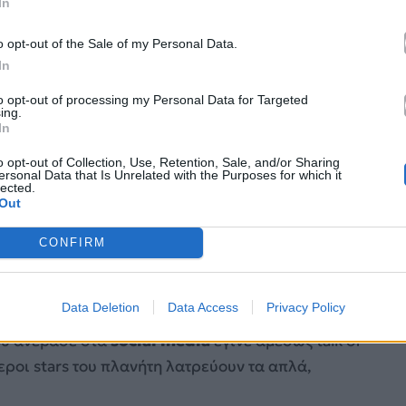
In
o opt-out of the Sale of my Personal Data.
In
to opt-out of processing my Personal Data for Targeted
ing.
In
o opt-out of Collection, Use, Retention, Sale, and/or Sharing
ersonal Data that Is Unrelated with the Purposes for which it
lected.
Out
CONFIRM
stagram.com/jlo
Data Deletion
Data Access
Privacy Policy
orial Day)
, έστησε ένα super fun σκηνικό γεμάτο
υ ανέβασε στα
social media
έγινε αμέσως talk of
εροι stars του πλανήτη λατρεύουν τα απλά,