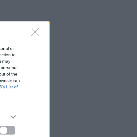
sonal or
ection to
ou may
 personal
out of the
 downstream
B’s List of