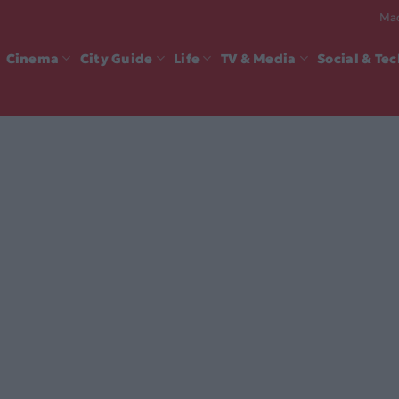
Mad
Cinema
City Guide
Life
TV & Media
Social & Te