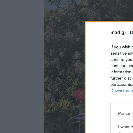
mad.gr -
D
If you wish 
sensitive in
confirm you
continue se
information 
further disc
participants
Downstream 
Persona
I want t