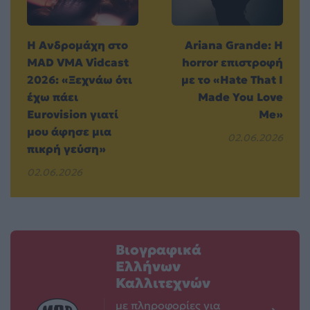
Η Ανδρομάχη στο
Ariana Grande: Η
MAD VMA Vidcast
horror επιστροφή
2026: «Ξεχνάω ότι
με το «Hate That I
έχω πάει
Made You Love
Eurovision γιατί
Me»
μου άφησε μια
02.06.2026
πικρή γεύση»
02.06.2026
Βιογραφικά
Ελλήνων
Καλλιτεχνών
με πληροφορίες για