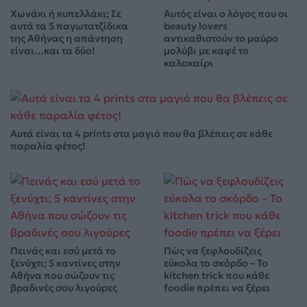
Χωνάκι ή κυπελλάκι; Σε
Αυτός είναι ο λόγος που οι
αυτά τα 5 παγωτατζίδικα
beauty lovers
της Αθήνας η απάντηση
αντικαθιστούν το μαύρο
είναι…και τα δύο!
μολύβι με καφέ το
καλοκαίρι
Αυτά είναι τα 4 prints στα μαγιό που θα βλέπεις σε κάθε
παραλία φέτος!
Πεινάς και εσύ μετά το
Πώς να ξεφλουδίζεις
ξενύχτι; 5 καντίνες στην
εύκολα το σκόρδο – Το
Αθήνα που σώζουν τις
kitchen trick που κάθε
βραδινές σου λιγούρες
foodie πρέπει να ξέρει