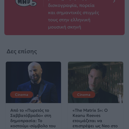
δισκογραφία, πορεία
και σημαντικές στιγμές
τους στην ελληνική
μουσική σκηνή
Δες επίσης
Cinema
Cinema
Από το «Πυρετός το
«The Matrix 5»: Ο
Σαββατόβραδο» στη
Keanu Reeves
δημοπρασία: Το
ετοιμάζεται να
κοστούμι-σύμβολο του
επιστρέψει ως Neo στο