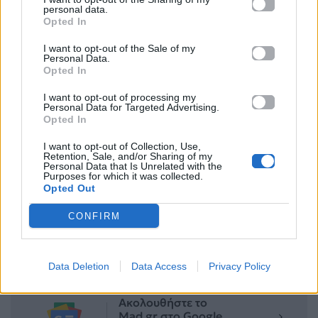
personal data.
Opted In
I want to opt-out of the Sale of my
Personal Data.
Opted In
I want to opt-out of processing my
Personal Data for Targeted Advertising.
Opted In
I want to opt-out of Collection, Use,
Retention, Sale, and/or Sharing of my
Personal Data that Is Unrelated with the
Purposes for which it was collected.
Για σχόλια, μηνύματα ή φωτογραφικό υλικό
Opted Out
σχετικά με το
Mad.gr
, επισκεφτείτε μας στο
Facebook
, επικοινωνήστε μέσω
Twitter
ή
CONFIRM
ακολουθήστε μας στο
Instagram
.
Ashley Park
Emily in Paris
Data Deletion
Data Access
Privacy Policy
Ακολουθήστε το
Mad.gr στο Google