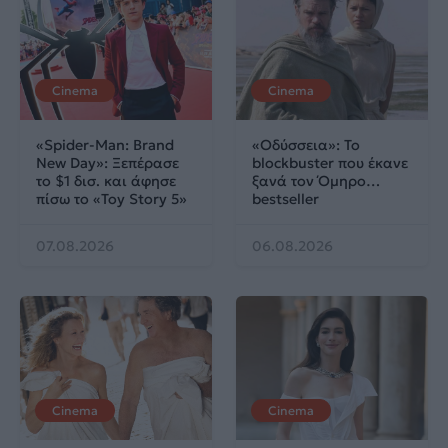
Cinema
Cinema
«Spider-Man: Brand
«Οδύσσεια»: Το
New Day»: Ξεπέρασε
blockbuster που έκανε
το $1 δισ. και άφησε
ξανά τον Όμηρο…
πίσω το «Toy Story 5»
bestseller
07.08.2026
06.08.2026
Cinema
Cinema