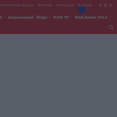
 Video Music Awards
MadWalk
Mad Forum
NyxDrop
ch
Διαγωνισμοί
Blogs
MAD TV
Mad Radio 106.2