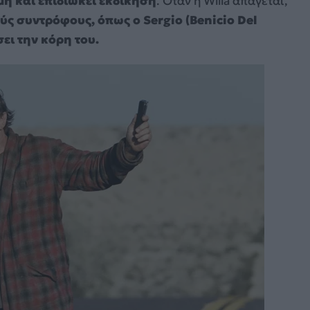
η και επιδιώκει εκδίκηση
. Όταν η Willa απάγεται,
ύς συντρόφους, όπως ο Sergio (Benicio Del
σει την κόρη του.