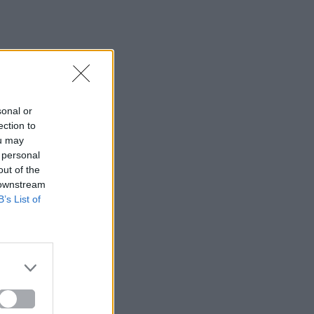
sonal or
ection to
ou may
 personal
out of the
 downstream
B’s List of