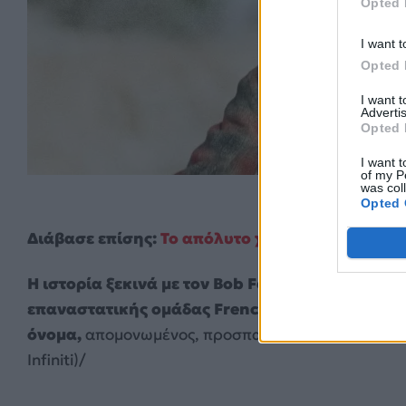
Opted 
I want t
Opted 
I want 
Advertis
Opted 
I want t
of my P
was col
Opted 
Διάβασε επίσης:
Το απόλυτο χάος στο νέο trailer
Η ιστορία ξεκινά με τον Bob Ferguson aka «Ghe
επαναστατικής ομάδας French 75, να έχει εγκατ
όνομα,
απομονωμένος, προσπαθώντας να κρατήσει μι
Infiniti)/