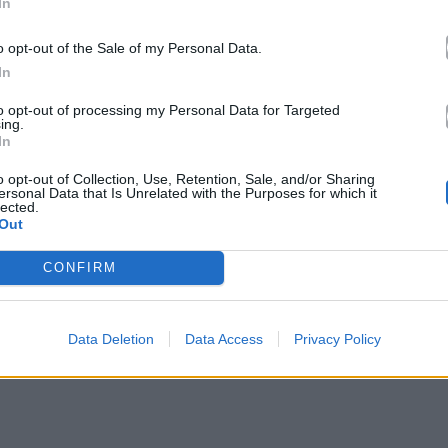
In
o opt-out of the Sale of my Personal Data.
In
to opt-out of processing my Personal Data for Targeted
ing.
In
o opt-out of Collection, Use, Retention, Sale, and/or Sharing
ersonal Data that Is Unrelated with the Purposes for which it
lected.
Out
 του Avatar: Fire and Ash (video)
CONFIRM
tto Pat» (Leonardo DiCaprio), πρώην μέλος της
αλείψει τη δημόσια ζωή και να ζει υπό νέο
Data Deletion
Data Access
Privacy Policy
α ήρεμη ζωή μαζί με την κόρη του, Willa (Chase