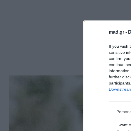
mad.gr -
D
If you wish 
sensitive in
confirm you
continue se
information 
further disc
participants
Downstream 
Persona
I want t