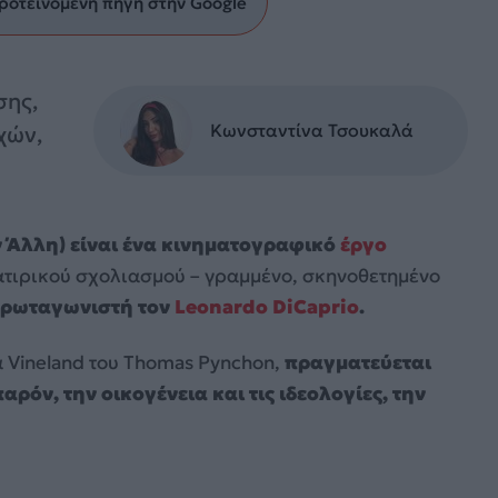
ροτεινόμενη πηγή στην Google
σης,
Κωνσταντίνα Τσουκαλά
χών,
ν Άλλη) είναι ένα κινηματογραφικό
έργο
ατιρικού σχολιασμού – γραμμένο, σκηνοθετημένο
πρωταγωνιστή τον
Leonardo DiCaprio
.
α Vineland του Thomas Pynchon,
πραγματεύεται
ρόν, την οικογένεια και τις ιδεολογίες, την