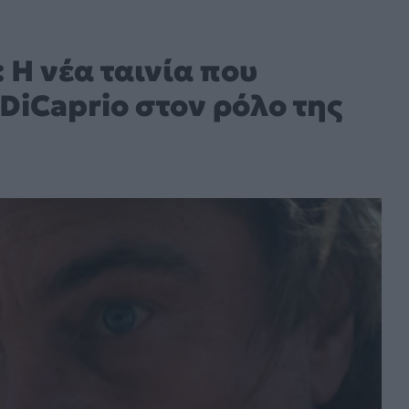
 Η νέα ταινία που
DiCaprio στον ρόλο της