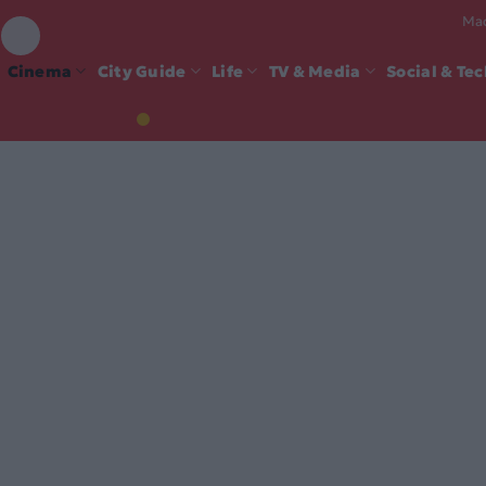
Mad
Cinema
City Guide
Life
TV & Media
Social & Te