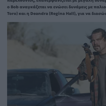
παρελθόντος, επανεμφανίζεται με μεγάλη δύναμ
ο Bob αναγκάζεται να ενώσει δυνάμεις με παλιο
Toro) και η Deandra (Regina Hall), για να διασώ