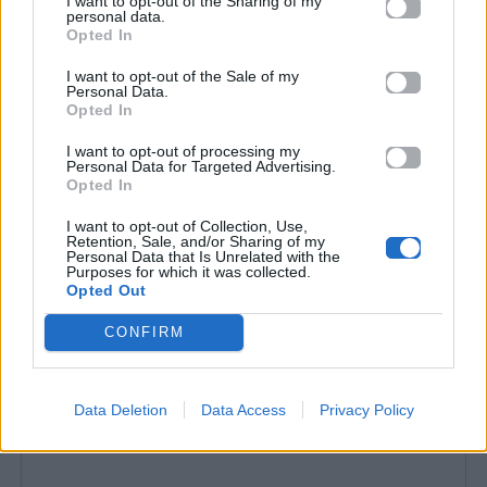
I want to opt-out of the Sharing of my
personal data.
Opted In
4. Street Food
I want to opt-out of the Sale of my
Personal Data.
Ένα από τα πιο
πολυσυζητημένα street food
Opted In
spots στο κέντρο της Αθήνας
. Με χιλιάδες
I want to opt-out of processing my
θετικές κριτικές και μεγάλη ποικιλία σε
Personal Data for Targeted Advertising.
Opted In
σουβλάκια, τυλιχτά και burgers, αποτελεί
αγαπημένο προορισμό τόσο για Αθηναίους όσο και
I want to opt-out of Collection, Use,
Retention, Sale, and/or Sharing of my
για επισκέπτες της πόλης.
Personal Data that Is Unrelated with the
Purposes for which it was collected.
Opted Out
CONFIRM
Data Deletion
Data Access
Privacy Policy