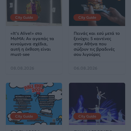
City Guide
City Guide
«It’s Alive!» στο
Πεινάς και εσύ μετά το
MoMA: Αν αγαπάς τα
ξενύχτι; 5 καντίνες
κινούμενα σχέδια,
στην Αθήνα που
αυτή η έκθεση είναι
σώζουν τις βραδινές
must-see
σου λιγούρες
08.08.2026
06.08.2026
City Guide
City Guide