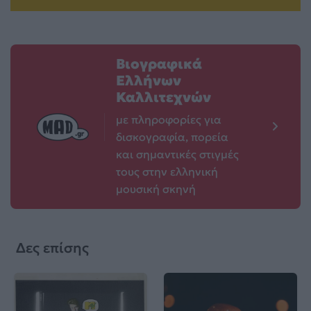
Βιογραφικά
Ελλήνων
Καλλιτεχνών
με πληροφορίες για
δισκογραφία, πορεία
και σημαντικές στιγμές
τους στην ελληνική
μουσική σκηνή
Δες επίσης