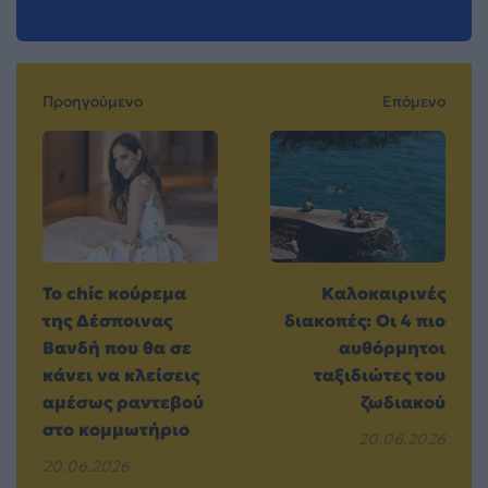
Προηγούμενο
Επόμενο
Το chic κούρεμα
Καλοκαιρινές
της Δέσποινας
διακοπές: Οι 4 πιο
Βανδή που θα σε
αυθόρμητοι
κάνει να κλείσεις
ταξιδιώτες του
αμέσως ραντεβού
ζωδιακού
στο κομμωτήριο
20.06.2026
20.06.2026