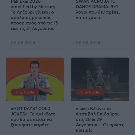
Pali Ekei 2026
SWAN ACROBATIC
amplified by Mercury:
DANCE DRAMA: 9+1
Το Ληξούρι γίνεται ο
λόγοι που δεν πρέπει
απόλυτος μουσικός
να το χάσετε
προορισμός από τις 13
έως τις 21 Αυγούστου
06.08.2026
06.08.2026
City Guide
City Guide
«HOT DAYS? COLD
«Ίων»: Κλείνει το
JOKES»: Το ανέκδοτο
Φεστιβάλ Επιδαύρου
που θα σε πείσει να
στις 28 & 29
ξεκινήσεις καράτε
Αυγούστου – Οι πρώτες
κριτικές