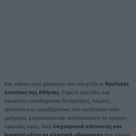
Και κάπου εκεί μπαίνουν στο παιχνίδι οι
θρυλικές
καντίνες της Αθήνας
. Σημεία που εδώ και
δεκαετίες υποδέχονται ξενύχτηδες, παρέες,
φοιτητές και εργαζόμενους που αναζητούν κάτι
γρήγορο, χορταστικό και απολαυστικό τις πρώτες
πρωινές ώρες. Από
λαχταριστά σάντουιτς και
burgers μέχρι τα κλασικά «βρώμικα»
που έχουν