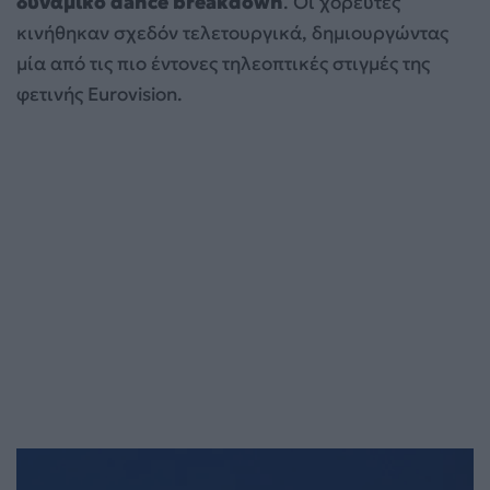
δυναμικό dance breakdown
. Οι χορευτές
κινήθηκαν σχεδόν τελετουργικά, δημιουργώντας
μία από τις πιο έντονες τηλεοπτικές στιγμές της
φετινής Eurovision.