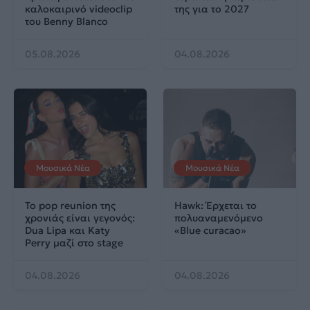
καλοκαιρινό videoclip
της για το 2027
του Benny Blanco
05.08.2026
04.08.2026
Μουσικά Νέα
Μουσικά Νέα
Το pop reunion της
Hawk: Έρχεται το
χρονιάς είναι γεγονός:
πολυαναμενόμενο
Dua Lipa και Katy
«Blue curacao»
Perry μαζί στο stage
04.08.2026
04.08.2026