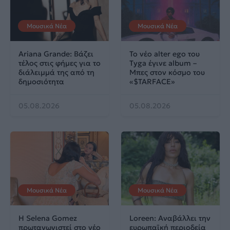
Μουσικά Νέα
Μουσικά Νέα
Ariana Grande: Βάζει
Το νέο alter ego του
τέλος στις φήμες για το
Tyga έγινε album –
διάλειμμά της από τη
Μπες στον κόσμο του
δημοσιότητα
«$TARFACE»
05.08.2026
05.08.2026
Μουσικά Νέα
Μουσικά Νέα
Η Selena Gomez
Loreen: Αναβάλλει την
πρωταγωνιστεί στο νέο
ευρωπαϊκή περιοδεία