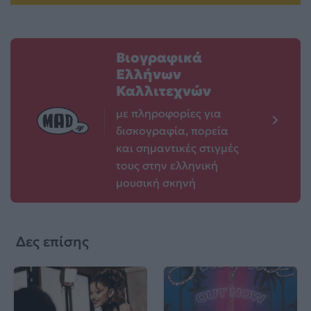
Βιογραφικά
Ελλήνων
Καλλιτεχνών
με πληροφορίες για
δισκογραφία, πορεία
και σημαντικές στιγμές
τους στην ελληνική
μουσική σκηνή
Δες επίσης