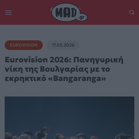
Skip
to
content
EUROVISION
17.05.2026
Eurovision 2026: Πανηγυρική
νίκη της Βουλγαρίας με το
εκρηκτικό «Bangaranga»