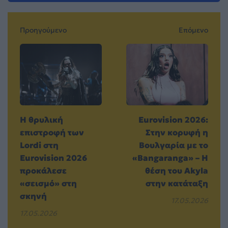
Προηγούμενο
Επόμενο
Η θρυλική
Eurovision 2026:
επιστροφή των
Στην κορυφή η
Lordi στη
Βουλγαρία με το
Eurovision 2026
«Bangaranga» – Η
προκάλεσε
θέση του Akyla
«σεισμό» στη
στην κατάταξη
σκηνή
17.05.2026
17.05.2026