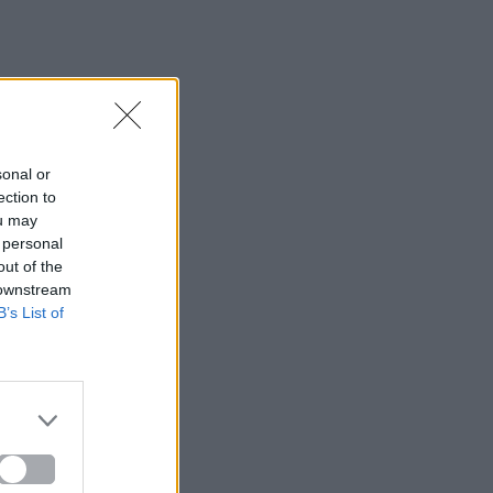
sonal or
ection to
ou may
 personal
out of the
 downstream
B’s List of