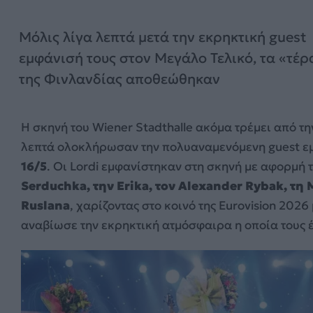
Μόλις λίγα λεπτά μετά την εκρηκτική guest
εμφάνισή τους στον Μεγάλο Τελικό, τα «τέρ
της Φινλανδίας αποθεώθηκαν
Η σκηνή του Wiener Stadthalle ακόμα τρέμει από τ
λεπτά ολοκλήρωσαν την πολυαναμενόμενη guest εμ
16/5
. Οι Lordi εμφανίστηκαν στη σκηνή με αφορμή 
Serduchka, την Erika, τον Alexander Rybak, τη 
Ruslana
, χαρίζοντας στο κοινό της Eurovision 202
αναβίωσε την εκρηκτική ατμόσφαιρα η οποία τους έ