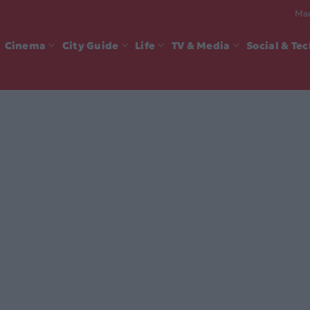
Mad
Cinema
City Guide
Life
TV & Media
Social & Te