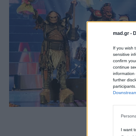
mad.gr -
D
If you wish 
sensitive in
confirm you
continue se
information 
further disc
participants
Downstream 
Persona
I want t