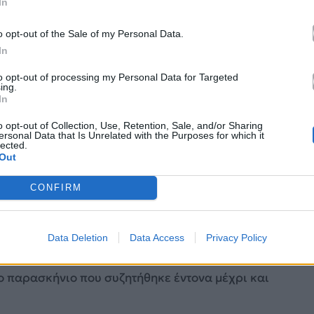
In
o opt-out of the Sale of my Personal Data.
In
to opt-out of processing my Personal Data for Targeted
ing.
In
o opt-out of Collection, Use, Retention, Sale, and/or Sharing
ersonal Data that Is Unrelated with the Purposes for which it
lected.
Out
ητημένη στιγμή της φετινής διοργάνωσης, φέροντας
ποχές του θεσμού και θυμίζοντας σε όλους γιατί
CONFIRM
ς Eurovision. Οι
Lordi
, βρέθηκαν εκεί για τα
70
 μουσικό flashback σε εκείνη τη θρυλική heavy
Vikman
το
«Cha Cha Cha»
αλλά και το
«Save
Data Deletion
Data Access
Privacy Policy
, η παρουσία τους στη φετινή διοργάνωση
ο παρασκήνιο που συζητήθηκε έντονα μέχρι και