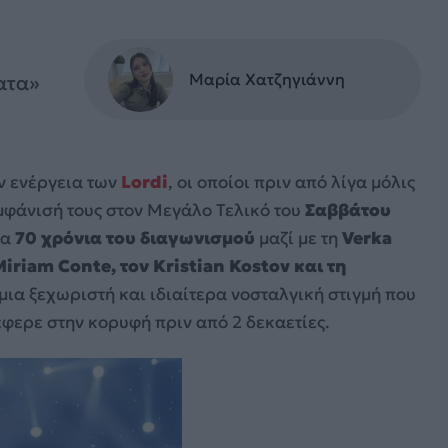
Μαρία Χατζηγιάννη
ατα»
ην ενέργεια των
Lordi
, οι οποίοι πριν από λίγα μόλις
φάνισή τους στον Μεγάλο Τελικό του
Σαββάτου
τα
70 χρόνια του διαγωνισμού
μαζί με τη
Verka
Miriam Conte, τον Kristian Kostov και τη
6 μια ξεχωριστή και ιδιαίτερα νοσταλγική στιγμή που
φερε στην κορυφή πριν από 2 δεκαετίες.