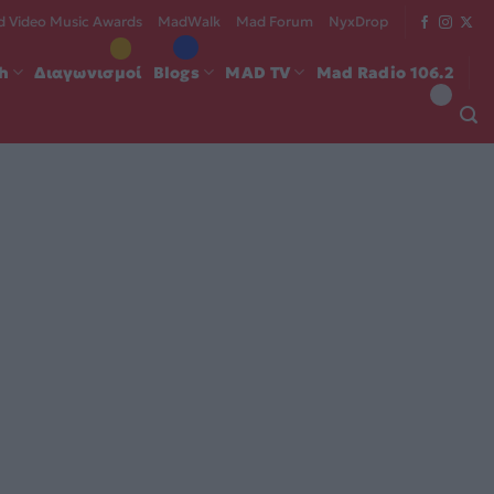
 Video Music Awards
MadWalk
Mad Forum
NyxDrop
ch
Διαγωνισμοί
Blogs
MAD TV
Mad Radio 106.2