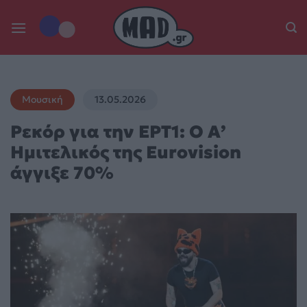
Skip
to
content
Μουσική
13.05.2026
Ρεκόρ για την ΕΡΤ1: Ο Α’
Ημιτελικός της Eurovision
άγγιξε 70%