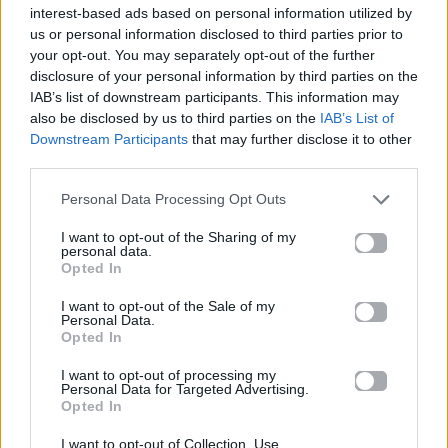
interest-based ads based on personal information utilized by
us or personal information disclosed to third parties prior to
Eurovision 2026
Ακύλας
ΕΡΤ1
your opt-out. You may separately opt-out of the further
disclosure of your personal information by third parties on the
Ακολουθήστε το
IAB’s list of downstream participants. This information may
Mad.gr στο Google
also be disclosed by us to third parties on the
IAB’s List of
News
Downstream Participants
that may further disclose it to other
third parties.
Ακολουθήστε το
Personal Data Processing Opt Outs
Mad.gr στο MSN
I want to opt-out of the Sharing of my
personal data.
Opted In
Μοιράσου αυτό το άρθρο
I want to opt-out of the Sale of my
Personal Data.
Opted In
I want to opt-out of processing my
Personal Data for Targeted Advertising.
Opted In
I want to opt-out of Collection, Use,