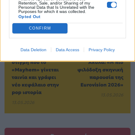
Προηγούμενο
Επόμενο
Retention, Sale, and/or Sharing of my
Personal Data that Is Unrelated with the
Purposes for which it was collected.
Opted Out
CONFIRM
Data Deletion
Data Access
Privacy Policy
Lady Gaga: Η
Το BBC «υμνεί» τον
στιγμή που το
Ακύλα: «Η πιο
«Mayhem» γίνεται
φιλόδοξη σκηνική
ταινία και γράφει
παρουσία της
νέο κεφάλαιο στην
Eurovision 2026»
pop ιστορία
13.05.2026
13.05.2026