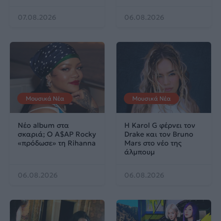
07.08.2026
06.08.2026
Μουσικά Νέα
Μουσικά Νέα
Νέο album στα
Η Karol G φέρνει τον
σκαριά; Ο A$AP Rocky
Drake και τον Bruno
«πρόδωσε» τη Rihanna
Mars στο νέο της
άλμπουμ
06.08.2026
06.08.2026