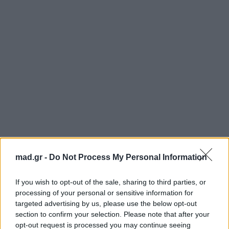
Eurovision 2026: Τα highlights του Α’
mad.gr -
Do Not Process My Personal Information
Ημιτελικού – Ο Akylas «φεύγει» για την κορυφή
If you wish to opt-out of the sale, sharing to third parties, or
Για σχόλια, μηνύματα ή φωτογραφικό υλικό
processing of your personal or sensitive information for
σχετικά με το
Mad.gr
, επισκεφτείτε μας στο
targeted advertising by us, please use the below opt-out
Facebook
, επικοινωνήστε μέσω
Twitter
ή
section to confirm your selection. Please note that after your
opt-out request is processed you may continue seeing
ακολουθήστε μας στο
Instagram
.