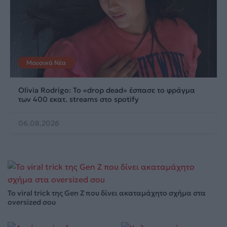
Μουσικά Νέα
Olivia Rodrigo: To «drop dead» έσπασε το φράγμα
των 400 εκατ. streams στο spotify
06.08.2026
Το viral trick της Gen Z που δίνει ακαταμάχητο σχήμα στα
oversized σου