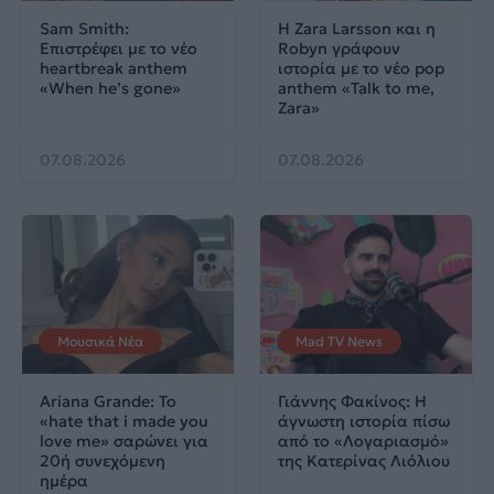
Sam Smith:
Η Zara Larsson και η
Επιστρέφει με το νέο
Robyn γράφουν
heartbreak anthem
ιστορία με το νέο pop
«When he’s gone»
anthem «Talk to me,
Zara»
07.08.2026
07.08.2026
Μουσικά Νέα
Mad TV News
Ariana Grande: Το
Γιάννης Φακίνος: Η
«hate that i made you
άγνωστη ιστορία πίσω
love me» σαρώνει για
από το «Λογαριασμό»
20ή συνεχόμενη
της Κατερίνας Λιόλιου
ημέρα