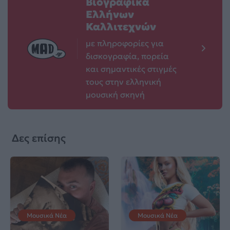
Βιογραφικά
Ελλήνων
Καλλιτεχνών
με πληροφορίες για
δισκογραφία, πορεία
και σημαντικές στιγμές
τους στην ελληνική
μουσική σκηνή
Δες επίσης
Μουσικά Νέα
Μουσικά Νέα