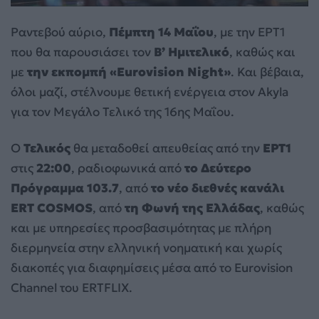
Ραντεβού αύριο,
Πέμπτη 14 Μαΐου
, με την ΕΡΤ1
που θα παρουσιάσει τον
Β’ Ημιτελικό
, καθώς και
με
την εκπομπή «Eurovision Night»
. Και βέβαια,
όλοι μαζί, στέλνουμε θετική ενέργεια στον Akyla
για τον Μεγάλο Τελικό της 16ης Μαΐου.
Ο
Τελικός
θα μεταδοθεί απευθείας από την
ΕΡΤ1
στις
22:00
, ραδιοφωνικά από
το Δεύτερο
Πρόγραμμα 103.7
, από
το νέο διεθνές κανάλι
ERT COSMOS
, από
τη Φωνή της Ελλάδας
, καθώς
και με υπηρεσίες προσβασιμότητας με πλήρη
διερμηνεία στην ελληνική νοηματική και χωρίς
διακοπές για διαφημίσεις μέσα από το Eurovision
Channel του ERTFLIX.