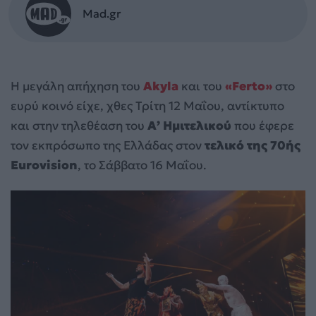
Mad.gr
Η μεγάλη απήχηση του
Akyla
και του
«Ferto»
στο
ευρύ κοινό είχε, χθες Τρίτη 12 Μαΐου, αντίκτυπο
και στην τηλεθέαση του
Α’ Ημιτελικού
που έφερε
τον εκπρόσωπο της Ελλάδας στον
τελικό της 70ής
Eurovision
, το Σάββατο 16 Μαΐου.