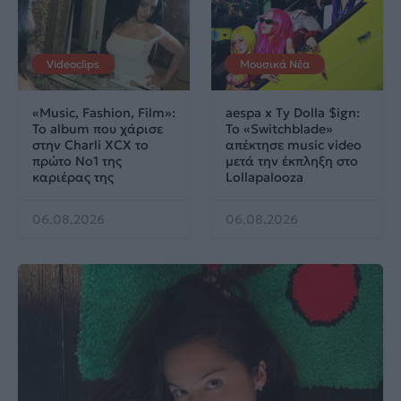
Videoclips
Μουσικά Νέα
«Music, Fashion, Film»:
aespa x Ty Dolla $ign:
Το album που χάρισε
Το «Switchblade»
στην Charli XCX το
απέκτησε music video
πρώτο No1 της
μετά την έκπληξη στο
καριέρας της
Lollapalooza
06.08.2026
06.08.2026