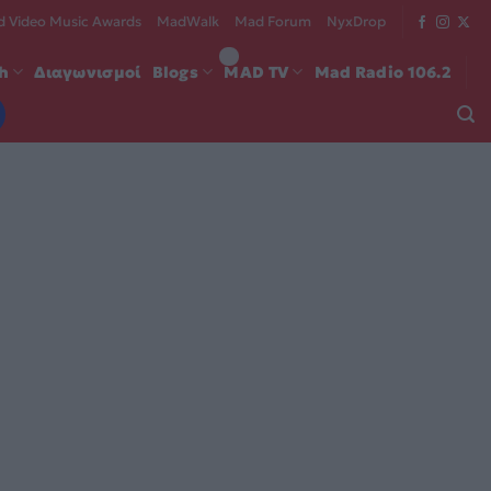
 Video Music Awards
MadWalk
Mad Forum
NyxDrop
ch
Διαγωνισμοί
Blogs
MAD TV
Mad Radio 106.2