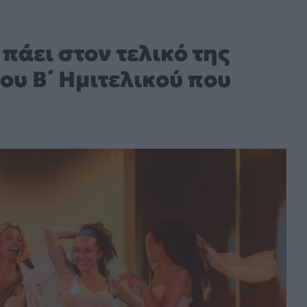
 πάει στον τελικό της
του B΄ Ημιτελικού που