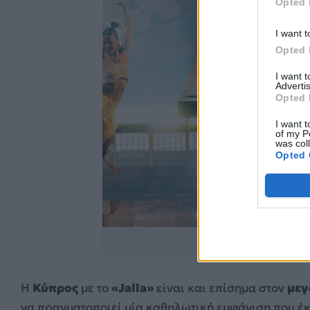
Opted 
I want t
Opted 
I want 
Advertis
Opted 
I want t
of my P
was col
Opted 
https://www.instag
Η
Κύπρος
με το
«Jalla»
είναι και επίσημα στον
μεγ
να πραγματοποιεί μία καθηλωτική εμφάνιση που έκ