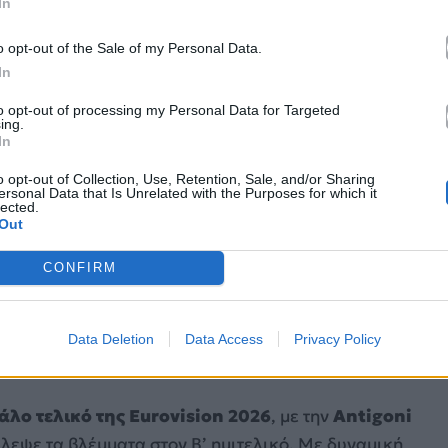
In
o opt-out of the Sale of my Personal Data.
In
to opt-out of processing my Personal Data for Targeted
ing.
In
o opt-out of Collection, Use, Retention, Sale, and/or Sharing
ersonal Data that Is Unrelated with the Purposes for which it
lected.
Out
CONFIRM
Data Deletion
Data Access
Privacy Policy
ram.com/eurovision/
άλο τελικό της Eurovision 2026
, με την
Antigoni
λεψε τα βλέμματα στον Β’ ημιτελικό. Με δυναμική