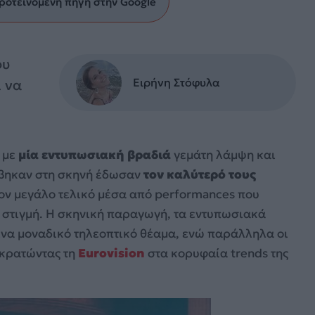
ροτεινόμενη πηγή στην Google
ου
Ειρήνη Στόφυλα
ι να
 με
μία εντυπωσιακή βραδιά
γεμάτη λάμψη και
βηκαν στη σκηνή έδωσαν
τον καλύτερό τους
 τον μεγάλο τελικό μέσα από performances που
η στιγμή. Η σκηνική παραγωγή, τα εντυπωσιακά
 ένα μοναδικό τηλεοπτικό θέαμα, ενώ παράλληλα οι
 κρατώντας τη
Eurovision
στα κορυφαία trends της