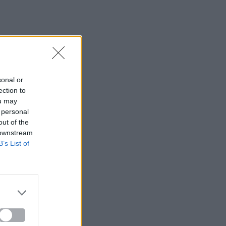
sonal or
ection to
ou may
 personal
out of the
 downstream
B’s List of