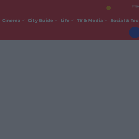
Mad
Cinema
City Guide
Life
TV & Media
Social & Te