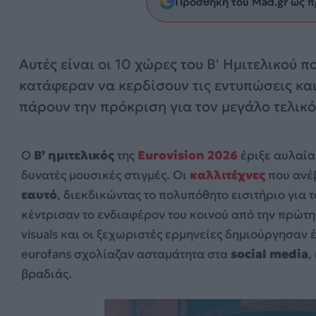
Προσθήκη του Mad.gr ως π
Αυτές είναι οι 10 χώρες του Β' Ημιτελικού π
κατάφεραν να κερδίσουν τις εντυπώσεις κα
πάρουν την πρόκριση για τον μεγάλο τελικό
Ο
Β’ ημιτελικός
της
Eurovision 2026
έριξε αυλαία
δυνατές μουσικές στιγμές. Οι
καλλιτέχνες
που ανέ
εαυτό
, διεκδικώντας το πολυπόθητο εισιτήριο για
κέντρισαν το ενδιαφέρον του κοινού από την πρώτ
visuals και οι ξεχωριστές ερμηνείες δημιούργησαν
eurofans σχολίαζαν ασταμάτητα στα
social media
,
βραδιάς.