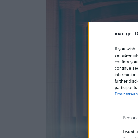
mad.gr -
D
If you wish 
sensitive in
confirm you
continue se
information 
further disc
participants
Downstream 
Persona
I want t