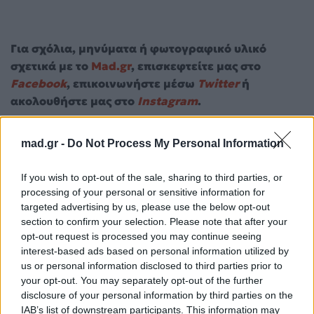
Για σχόλια, μηνύματα ή φωτογραφικό υλικό
σχετικά με το
Mad.gr
, επισκεφτείτε μας στο
Facebook
, επικοινωνήστε μέσω
Twitter
ή
ακολουθήστε μας στο
Instagram
.
Fashion
Mad VMA
MAD VMA 2026 από την ΔΕΗ
Μαρίνα
mad.gr -
Do Not Process My Personal Information
Σάττι
If you wish to opt-out of the sale, sharing to third parties, or
Ακολουθήστε το
processing of your personal or sensitive information for
Mad.gr στο Google
targeted advertising by us, please use the below opt-out
News
section to confirm your selection. Please note that after your
opt-out request is processed you may continue seeing
Ακολουθήστε το
interest-based ads based on personal information utilized by
Mad.gr στο MSN
us or personal information disclosed to third parties prior to
your opt-out. You may separately opt-out of the further
disclosure of your personal information by third parties on the
IAB’s list of downstream participants. This information may