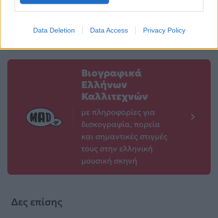
κρεβάτι για μήνες»
15.05.2026
15.05.2026
Data Deletion
Data Access
Privacy Policy
Βιογραφικά
Ελλήνων
Καλλιτεχνών
με πληροφορίες για
δισκογραφία, πορεία
και σημαντικές στιγμές
τους στην ελληνική
μουσική σκηνή
Δες επίσης