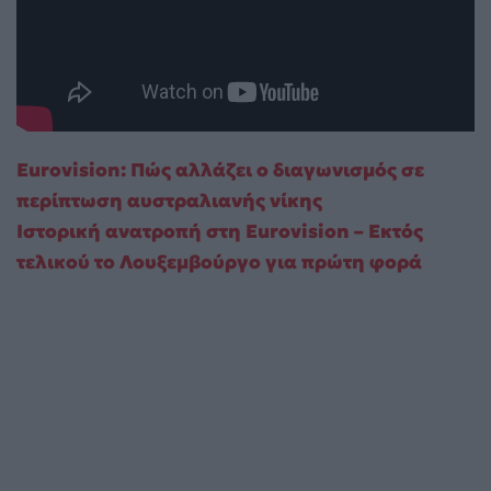
Eurovision: Πώς αλλάζει ο διαγωνισμός σε
περίπτωση αυστραλιανής νίκης
Ιστορική ανατροπή στη Eurovision – Εκτός
τελικού το Λουξεμβούργο για πρώτη φορά