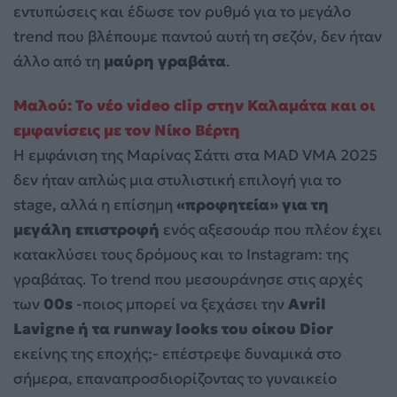
εντυπώσεις και έδωσε τον ρυθμό για το μεγάλο
trend που βλέπουμε παντού αυτή τη σεζόν, δεν ήταν
άλλο από τη
μαύρη γραβάτα
.
Μαλού: Το νέο video clip στην Καλαμάτα και οι
εμφανίσεις με τον Νίκο Βέρτη
Η εμφάνιση της Μαρίνας Σάττι στα MAD VMA 2025
δεν ήταν απλώς μια στυλιστική επιλογή για το
stage, αλλά η επίσημη
«προφητεία» για τη
μεγάλη επιστροφή
ενός αξεσουάρ που πλέον έχει
κατακλύσει τους δρόμους και το Instagram: της
γραβάτας. Το trend που μεσουράνησε στις αρχές
των
00s
-ποιος μπορεί να ξεχάσει την
Avril
Lavigne ή τα runway looks του οίκου Dior
εκείνης της εποχής;- επέστρεψε δυναμικά στο
σήμερα, επαναπροσδιορίζοντας το γυναικείο