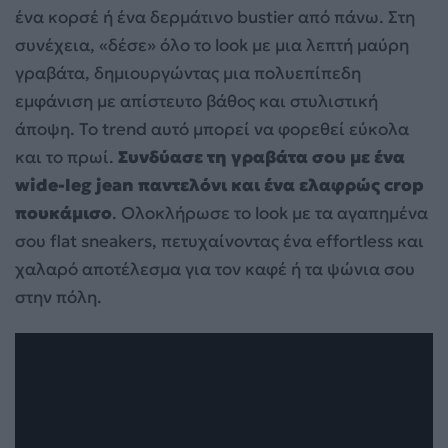
ένα κορσέ ή ένα δερμάτινο bustier από πάνω. Στη
συνέχεια, «δέσε» όλο το look με μια λεπτή μαύρη
γραβάτα, δημιουργώντας μια πολυεπίπεδη
εμφάνιση με απίστευτο βάθος και στυλιστική
άποψη. Το trend αυτό μπορεί να φορεθεί εύκολα
και το πρωί.
Συνδύασε τη γραβάτα σου με ένα
wide-leg jean παντελόνι και ένα ελαφρώς crop
πουκάμισο
. Ολοκλήρωσε το look με τα αγαπημένα
σου flat sneakers, πετυχαίνοντας ένα effortless και
χαλαρό αποτέλεσμα για τον καφέ ή τα ψώνια σου
στην πόλη.