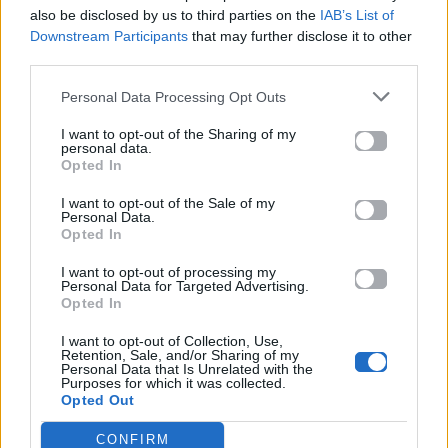
also be disclosed by us to third parties on the
IAB’s List of
Μοιράσου αυτό το άρθρο
Downstream Participants
that may further disclose it to other
third parties.
Personal Data Processing Opt Outs
I want to opt-out of the Sharing of my
personal data.
Opted In
Προηγούμενο
Επόμενο
I want to opt-out of the Sale of my
Personal Data.
Opted In
I want to opt-out of processing my
Personal Data for Targeted Advertising.
Opted In
I want to opt-out of Collection, Use,
Η Kylie Jenner
Οδηγός TikTok: Οι 3
Retention, Sale, and/or Sharing of my
Personal Data that Is Unrelated with the
μιλά για τη 2η
ρυθμίσεις που
Purposes for which it was collected.
Opted Out
εγκυμοσύνη της –
πρέπει να
«Ήμουν στο
ενεργοποιήσεις
CONFIRM