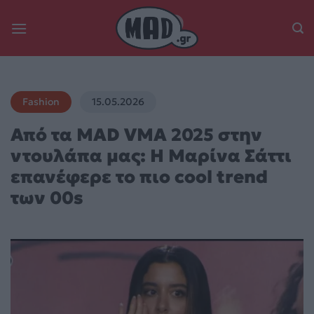
Skip
to
content
Fashion
15.05.2026
Από τα MAD VMA 2025 στην
ντουλάπα μας: Η Μαρίνα Σάττι
επανέφερε το πιο cool trend
των 00s