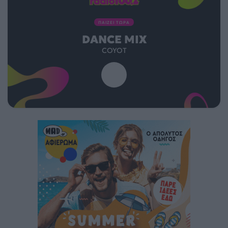
ΠΑΙΖΕΙ ΤΩΡΑ
DANCE MIX
COYOT