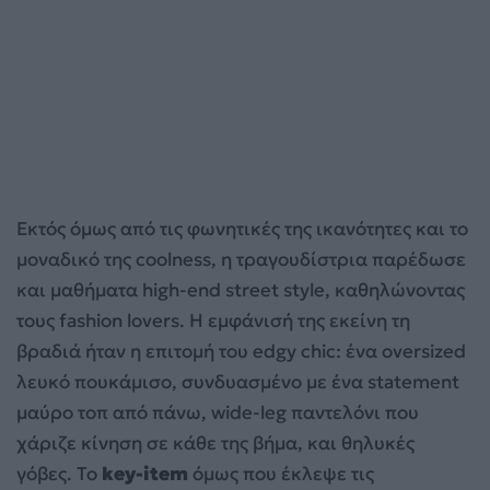
Εκτός όμως από τις φωνητικές της ικανότητες και το
μοναδικό της coolness, η τραγουδίστρια παρέδωσε
και μαθήματα high-end street style, καθηλώνοντας
τους fashion lovers. Η εμφάνισή της εκείνη τη
βραδιά ήταν η επιτομή του edgy chic: ένα oversized
λευκό πουκάμισο, συνδυασμένο με ένα statement
μαύρο τοπ από πάνω, wide-leg παντελόνι που
χάριζε κίνηση σε κάθε της βήμα, και θηλυκές
γόβες. Το
key-item
όμως που έκλεψε τις