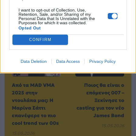
I want to opt-out of Collection, Use,
Retention, Sale, and/or Sharing of my
Personal Data that Is Unrelated with the
Purposes for which it was collected.
Opted Out
Προηγούμενο
Επόμενο
CONFIRM
Data Deletion
Data Access
Privacy Policy
Από τα MAD VMA
Ποιος θα είναι ο
2025 στην
επόμενος 007 –
ντουλάπα μας: Η
Ξεκίνησε το
Μαρίνα Σάττι
casting για τον νέο
επανέφερε το πιο
James Bond
cool trend των 00s
15.05.2026
15.05.2026