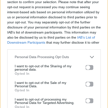
section to confirm your selection. Please note that after your
Για σχόλια, μηνύματα ή φωτογραφικό υλικό
opt-out request is processed you may continue seeing
σχετικά με το
Mad.gr
, επισκεφτείτε μας στο
interest-based ads based on personal information utilized by
Facebook
, επικοινωνήστε μέσω
Twitter
ή
us or personal information disclosed to third parties prior to
ακολουθήστε μας στο
Instagram
.
your opt-out. You may separately opt-out of the further
disclosure of your personal information by third parties on the
IAB’s list of downstream participants. This information may
social media
Tik Tok
also be disclosed by us to third parties on the
IAB’s List of
Downstream Participants
that may further disclose it to other
Ακολουθήστε το
third parties.
Mad.gr στο Google
News
Personal Data Processing Opt Outs
I want to opt-out of the Sharing of my
Ακολουθήστε το
personal data.
Mad.gr στο MSN
Opted In
I want to opt-out of the Sale of my
Personal Data.
Opted In
Μοιράσου αυτό το άρθρο
I want to opt-out of processing my
Personal Data for Targeted Advertising.
Opted In