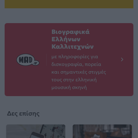
Βιογραφικά
Ελλήνων
Καλλιτεχνών
με πληροφορίες για
δισκογραφία, πορεία
και σημαντικές στιγμές
τους στην ελληνική
μουσική σκηνή
Δες επίσης