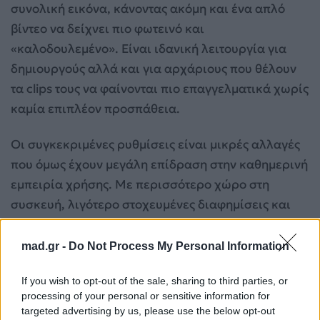
συνολική εικόνα, κάνοντας ακόμη και ένα απλό
βίντεο να δείχνει πιο φωτεινό και
«καλοδουλεμένο». Είναι ιδανική λειτουργία για
δημιουργούς αλλά και για αρχάριους που θέλουν
τα clips τους να φαίνονται πιο επαγγελματικά χωρίς
καμία επιπλέον προσπάθεια.
Οι συγκεκριμένες ρυθμίσεις είναι μικρές αλλαγές
που όμως έχουν μεγάλη επίδραση στην καθημερινή
εμπειρία χρήσης. Με περισσότερο χώρο στη
συσκευή, λιγότερο στοχευμένες διαφημίσεις και
υψηλότερη ποιότητα βίντεο,
το TikTok γίνεται πιο
ευχάριστο και πιο αποδοτικό
.
mad.gr -
Do Not Process My Personal Information
Αυθόρμητες φωτογραφίες; Το TikTok trend που
If you wish to opt-out of the sale, sharing to third parties, or
processing of your personal or sensitive information for
θα αλλάξει το προφίλ σου
targeted advertising by us, please use the below opt-out