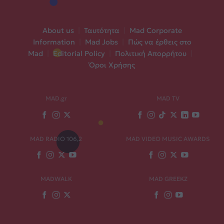
About us
|
Ταυτότητα
|
Mad Corporate
Information
|
Mad Jobs
|
Πώς να έρθεις στο
Mad
|
Editorial Policy
|
Πολιτική Απορρήτου
|
Όροι Χρήσης
MAD.gr
MAD TV
MAD RADIO 106,2
MAD VIDEO MUSIC AWARDS
MADWALK
MAD GREEKZ