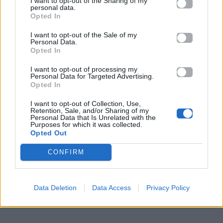
I want to opt-out of the Sharing of my
personal data.
Opted In
I want to opt-out of the Sale of my
Unsplash
Personal Data.
Opted In
I want to opt-out of processing my
5. Η αναπνοή καθορίζει τη δύναμη
Personal Data for Targeted Advertising.
Opted In
Η αναπνοή δεν είναι απλώς συνοδευτική
I want to opt-out of Collection, Use,
διαδικασία αλλά βασικό εργαλείο σταθερότητας.
Η
Retention, Sale, and/or Sharing of my
Personal Data that Is Unrelated with the
σωστή εκπνοή ενεργοποιεί τον κορμό και
Purposes for which it was collected.
βοηθά στη βαθύτερη μυϊκή ενεργοποίηση
, ενώ
Opted Out
η εισπνοή υποστηρίζει τη σταθερότητα και τον
CONFIRM
έλεγχο της κίνησης.
Data Deletion
Data Access
Privacy Policy