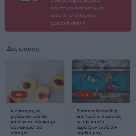
δισκογραφία, πορεία
και σημαντικές στιγμές
τους στην ελληνική
μουσική σκηνή
Δες επίσης
Life
Life
4 συνταγές με
Summer friendship
ροδάκινο που θα
era: Γιατί οι διακοπές
κάνουν το καλοκαίρι
με την παρέα
σου ακόμα πιο
κερδίζουν ξανά την
νόστιμο
καρδιά μας