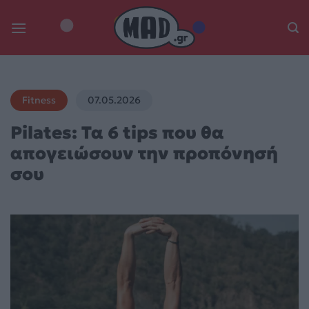
Skip
to
content
Fitness
07.05.2026
Pilates: Τα 6 tips που θα
απογειώσουν την προπόνησή
σου