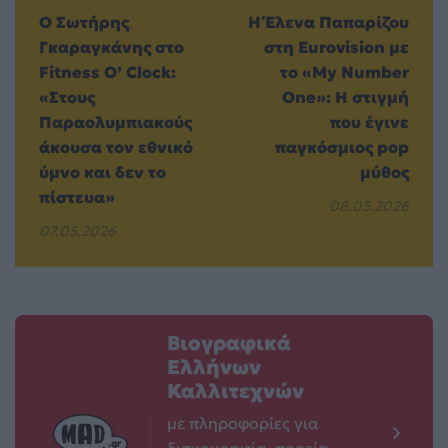
Ο Σωτήρης
Η Έλενα Παπαρίζου
Γκαραγκάνης στο
στη Eurovision με
Fitness O’ Clock:
το «My Number
«Στους
One»: Η στιγμή
Παραολυμπιακούς
που έγινε
άκουσα τον εθνικό
παγκόσμιος pop
ύμνο και δεν το
μύθος
πίστευα»
08.05.2026
07.05.2026
Βιογραφικά
Ελλήνων
Καλλιτεχνών
με πληροφορίες για