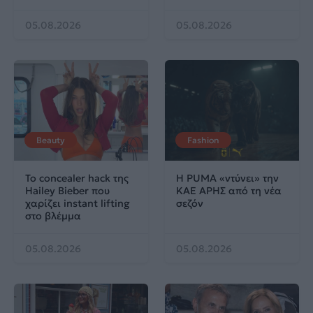
05.08.2026
05.08.2026
Beauty
Fashion
Το concealer hack της
Η PUMA «ντύνει» την
Hailey Bieber που
ΚΑΕ ΑΡΗΣ από τη νέα
χαρίζει instant lifting
σεζόν
στο βλέμμα
05.08.2026
05.08.2026