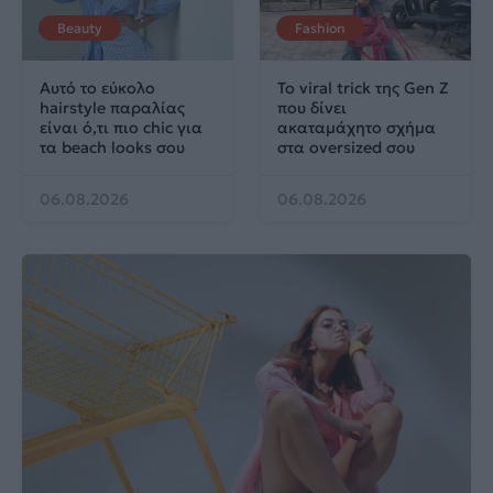
Beauty
Fashion
Αυτό το εύκολο
Το viral trick της Gen Z
hairstyle παραλίας
που δίνει
είναι ό,τι πιο chic για
ακαταμάχητο σχήμα
τα beach looks σου
στα oversized σου
06.08.2026
06.08.2026