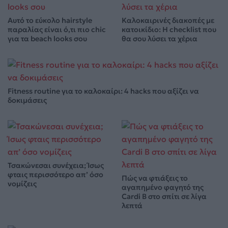
Αυτό το εύκολο hairstyle
Καλοκαιρινές διακοπές με
παραλίας είναι ό,τι πιο chic
κατοικίδιο: Η checklist που
για τα beach looks σου
θα σου λύσει τα χέρια
Fitness routine για το καλοκαίρι: 4 hacks που αξίζει να
δοκιμάσεις
Τσακώνεσαι συνέχεια; Ίσως
φταις περισσότερο απ’ όσο
Πώς να φτιάξεις το
νομίζεις
αγαπημένο φαγητό της
Cardi B στο σπίτι σε λίγα
λεπτά