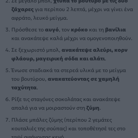
Σε μεγάλο μπολ,
χτύπα το βούτυρο με τις δύο
ζάχαρες
για περίπου 2 λεπτά, μέχρι να γίνει ένα
αφράτο, λευκό μείγμα.
Πρόσθεσε το
αυγό
, τον
κρόκο
και τη
βανίλια
και ανακάτεψε καλά μέχρι να ομογενοποιηθούν.
Σε ξεχωριστό μπολ,
ανακάτεψε αλεύρι, κορν
φλάουρ, μαγειρική σόδα και αλάτι
.
Ένωσε σταδιακά τα στερεά υλικά με το μείγμα
του βουτύρου,
ανακατεύοντας σε χαμηλή
ταχύτητα
.
Ρίξε τις σταγόνες σοκολάτας και ανακάτεψε
απαλά για να μοιραστούν στη
ζύμη
.
Πλάσε μπάλες ζύμης (περίπου 2 γεμάτες
κουταλιές της σούπας) και τοποθέτησέ τες στο
ταψί αφήνοντας κενό.