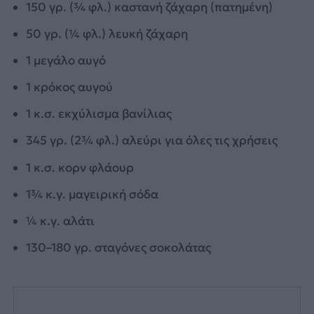
150 γρ. (¾ φλ.) καστανή ζάχαρη (πατημένη)
50 γρ. (¼ φλ.) λευκή ζάχαρη
1 μεγάλο αυγό
1 κρόκος αυγού
1 κ.σ. εκχύλισμα βανίλιας
345 γρ. (2¾ φλ.) αλεύρι για όλες τις χρήσεις
1 κ.σ. κορν φλάουρ
1¾ κ.γ. μαγειρική σόδα
¼ κ.γ. αλάτι
130–180 γρ. σταγόνες σοκολάτας