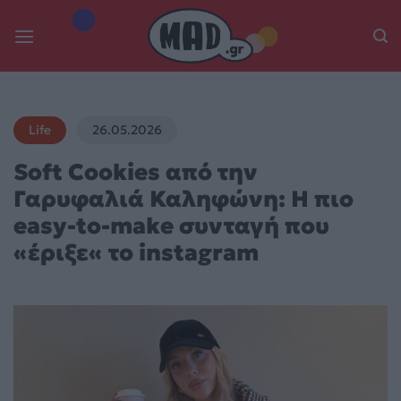
Skip
to
content
Life
26.05.2026
Soft Cookies από την
Γαρυφαλιά Καληφώνη: Η πιο
easy-to-make συνταγή που
«έριξε« το instagram