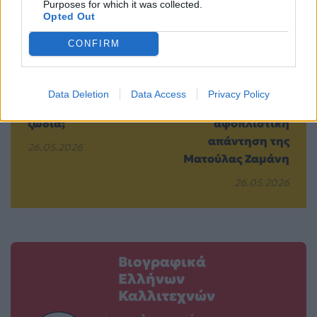
Purposes for which it was collected.
Opted Out
CONFIRM
Πώς θα επηρεάσει
«Δεν είναι όλα
η «Μπλε Σελήνη»
καλά, και αυτό…
Data Deletion
Data Access
Privacy Policy
του Μαΐου τα
δεν πειράζει» – Η
ζώδια;
αφοπλιστική
απάντηση της
26.05.2026
Ματούλας Ζαμάνη
26.05.2026
Βιογραφικά
Ελλήνων
Καλλιτεχνών