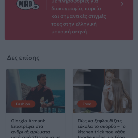
με πληροφορίες για
δισκογραφία, πορεία
και σημαντικές στιγμές
τους στην ελληνική
μουσική σκηνή
Δες επίσης
Fashion
Food
Giorgio Armani:
Πώς να ξεφλουδίζεις
Επιστρέφει στα
εύκολα το σκόρδο – Το
ανδρικά αρώματα
kitchen trick που κάθε
μετά από 20 χρόνια με
foodie πρέπει να ξέρει