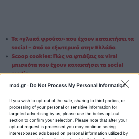
Τα «γλυκά φρούτα» που έχουν κατακτήσει τα
social – Από το εξωτερικό στην Ελλάδα
Scoop cookies: Πώς να φτιάξεις τα viral
μπισκότα που έχουν κατακτήσει τα social
media
mad.gr -
Do Not Process My Personal Information
Για σχόλια, μηνύματα ή φωτογραφικό υλικό
σχετικά με το
Mad.gr
, επισκεφτείτε μας στο
If you wish to opt-out of the sale, sharing to third parties, or
Facebook
, επικοινωνήστε μέσω
Twitter
ή
processing of your personal or sensitive information for
ακολουθήστε μας στο
Instagram
.
targeted advertising by us, please use the below opt-out
section to confirm your selection. Please note that after your
soft cookies
Γαρυφαλλιά Καληφώνη
opt-out request is processed you may continue seeing
interest-based ads based on personal information utilized by