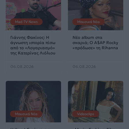
Mad TV News
Μουσικά Νέα
Γιάννης Φακίνος: Η
Νέο album στα
άγνωστη ιστορία πίσω
σκαριά; Ο A$AP Rocky
από το «Λογαριασμό»
«πρόδωσε» τη Rihanna
της Κατερίνας Λιόλιου
06.08.2026
06.08.2026
Μουσικά Νέα
Videoclips