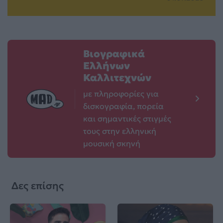
Βιογραφικά
Ελλήνων
Καλλιτεχνών
με πληροφορίες για
δισκογραφία, πορεία
και σημαντικές στιγμές
τους στην ελληνική
μουσική σκηνή
Δες επίσης