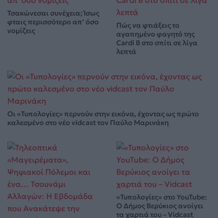
Τσακώνεσαι συνέχεια; Ίσως
φταις περισσότερο απ’ όσο
Πώς να φτιάξεις το
νομίζεις
αγαπημένο φαγητό της
Cardi B στο σπίτι σε λίγα
λεπτά
Οι «Τυπολογίες» περνούν στην εικόνα, έχοντας ως πρώτο
καλεσμένο στο νέο vidcast τον Παύλο Μαρινάκη
«Τυπολογίες» στο YouTube:
Ο Δήμος Βερύκιος ανοίγει
τα χαρτιά του – Vidcast