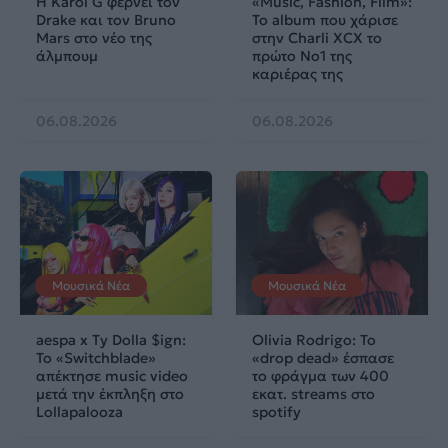
Η Karol G φέρνει τον
«Music, Fashion, Film»:
Drake και τον Bruno
Το album που χάρισε
Mars στο νέο της
στην Charli XCX το
άλμπουμ
πρώτο No1 της
καριέρας της
06.08.2026
06.08.2026
Μουσικά Νέα
Μουσικά Νέα
aespa x Ty Dolla $ign:
Olivia Rodrigo: To
Το «Switchblade»
«drop dead» έσπασε
απέκτησε music video
το φράγμα των 400
μετά την έκπληξη στο
εκατ. streams στο
Lollapalooza
spotify