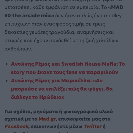
μετατρέπει κάθε εμφάνιση σε εμπειρία. Το
«MAD
30 the arcade mix»
δεν ήταν απλώς ένα medley
επιτυχιών· ήταν ένας φόρος τιμής σε τρεις
δεκαετίες γεμάτες τραγούδια, αναμνήσεις και
στιγμές που έχουν συνδεθεί με τη ζωή χιλιάδων
ανθρώπων.
Αντώνης Ρέμος και Swedish House Mafia: Το
story που έκανε τους fans να παραμιλούν
Αντώνης Ρέμος για Μαρινέλλα: «Αν
μπορούσε να επιλέξει πώς θα φύγει, θα
διάλεγε το Ηρώδειο»
Για σχόλια, μηνύματα ή φωτογραφικό υλικό
σχετικά με το
Mad.gr
, επισκεφτείτε μας στο
Facebook
, επικοινωνήστε μέσω
Twitter
ή