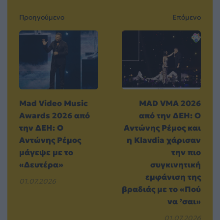
Προηγούμενο
Επόμενο
Mad Video Music
MAD VMA 2026
Awards 2026 από
από την ΔΕΗ: Ο
την ΔΕΗ: Ο
Αντώνης Ρέμος και
Αντώνης Ρέμος
η Klavdia χάρισαν
μάγεψε με το
την πιο
«Δευτέρα»
συγκινητική
εμφάνιση της
01.07.2026
βραδιάς με το «Πού
να ’σαι»
01.07.2026