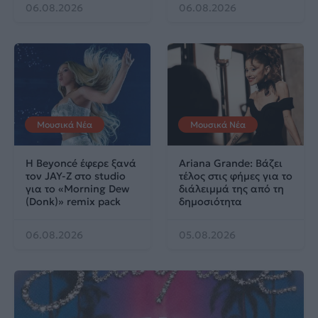
06.08.2026
06.08.2026
Μουσικά Νέα
Μουσικά Νέα
Η Beyoncé έφερε ξανά
Ariana Grande: Βάζει
τον JAY-Z στο studio
τέλος στις φήμες για το
για το «Morning Dew
διάλειμμά της από τη
(Donk)» remix pack
δημοσιότητα
06.08.2026
05.08.2026