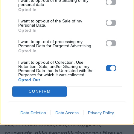
I want to opt-out of the Sharing of my
personal data.
Opted In
I want to opt-out of the Sale of my
Personal Data.
Opted In
I want to opt-out of processing my
Personal Data for Targeted Advertising.
Opted In
I want to opt-out of Collection, Use,
Retention, Sale, and/or Sharing of my
Personal Data that Is Unrelated with the
Purposes for which it was collected.
Opted Out
CONFIRM
Data Deletion
Data Access
Privacy Policy
Ο
Αντώνης Ρέμος
απέδειξε για ακόμη μία φορά
πως δεν είναι απλώς ένας επιτυχημένος
ερμηνευτής, αλλά ένας καλλιτέχνης που ξέρει να