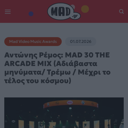
Skip
to
content
Mad Video Music Awards
01.07.2026
Αντώνης Ρέμος: MAD 30 THE
ARCADE MIX (Αδιάβαστα
μηνύματα/ Τρέμω / Μέχρι το
τέλος του κόσμου)