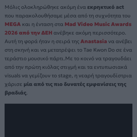
Μόλις ολοκληρώθηκε ακόμη ένα
εκρηκτικό act
που παρακολουθήσαμε μέσα από τη συχνότητα του
MEGA
και η ένταση στα
Mad Video Music Awards
2026 από την ΔΕΗ
ανέβηκε ακόμη περισσότερο.
Αυτή τη φορά ήταν η σειρά της
Anastasia
να ανέβει
στη σκηνή και να μετατρέψει το Tae Kwon Do σε ένα
τεράστιο μουσικό πάρτι.Με το κοινό να τραγουδάει
από την πρώτη κιόλας στιγμή και τα εντυπωσιακά
visuals να γεμίζουν το stage, η νεαρή τραγουδίστρια
χάρισε
μία από τις πιο δυνατές εμφανίσεις της
βραδιάς
.