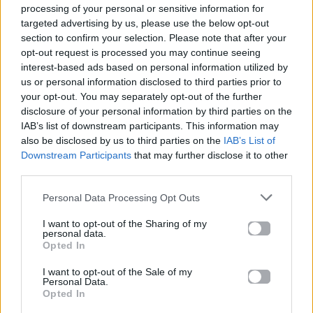
processing of your personal or sensitive information for
Facebook
, επικοινωνήστε μέσω
Twitter
ή
targeted advertising by us, please use the below opt-out
ακολουθήστε μας στο
Instagram
.
section to confirm your selection. Please note that after your
opt-out request is processed you may continue seeing
Mad VMA
MAD VMA 2026
MAD VMA 2026 από την ΔΕΗ
interest-based ads based on personal information utilized by
Αναστασία
us or personal information disclosed to third parties prior to
your opt-out. You may separately opt-out of the further
disclosure of your personal information by third parties on the
Ακολουθήστε το
IAB’s list of downstream participants. This information may
Mad.gr στο Google
also be disclosed by us to third parties on the
IAB’s List of
News
Downstream Participants
that may further disclose it to other
third parties.
Ακολουθήστε το
Mad.gr στο MSN
Personal Data Processing Opt Outs
I want to opt-out of the Sharing of my
personal data.
Opted In
Μοιράσου αυτό το άρθρο
I want to opt-out of the Sale of my
Personal Data.
Opted In