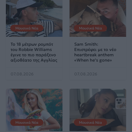
Μουσικά Νέα
Μουσικά Νέα
Το 18 μέτρων ρομπότ
Sam Smith:
του Robbie Williams
Επιστρέφει με το νέο
έγινε το πιο παράξενο
heartbreak anthem
αξιοθέατο της Αγγλίας
«When he’s gone»
07.08.2026
07.08.2026
Μουσικά Νέα
Μουσικά Νέα