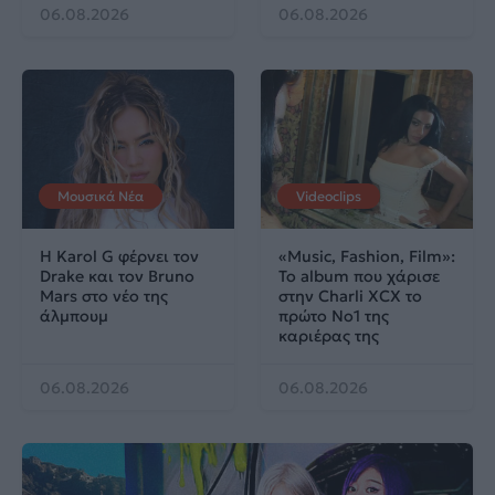
06.08.2026
06.08.2026
Μουσικά Νέα
Videoclips
Η Karol G φέρνει τον
«Music, Fashion, Film»:
Drake και τον Bruno
Το album που χάρισε
Mars στο νέο της
στην Charli XCX το
άλμπουμ
πρώτο No1 της
καριέρας της
06.08.2026
06.08.2026