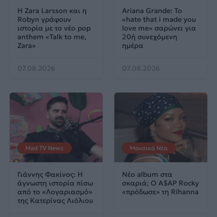
Η Zara Larsson και η
Ariana Grande: Το
Robyn γράφουν
«hate that i made you
ιστορία με το νέο pop
love me» σαρώνει για
anthem «Talk to me,
20ή συνεχόμενη
Zara»
ημέρα
07.08.2026
07.08.2026
Mad TV News
Μουσικά Νέα
Γιάννης Φακίνος: Η
Νέο album στα
άγνωστη ιστορία πίσω
σκαριά; Ο A$AP Rocky
από το «Λογαριασμό»
«πρόδωσε» τη Rihanna
της Κατερίνας Λιόλιου