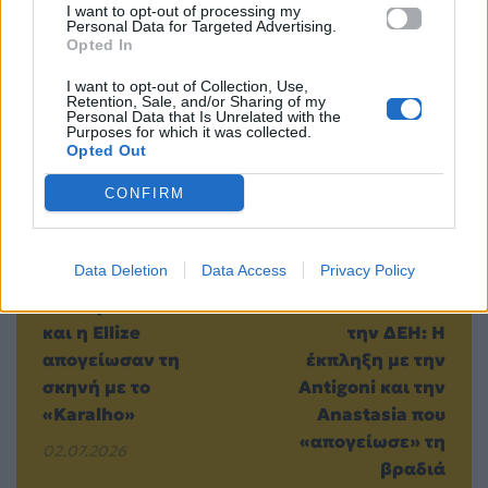
I want to opt-out of processing my
Personal Data for Targeted Advertising.
Opted In
Προηγούμενο
Επόμενο
I want to opt-out of Collection, Use,
Retention, Sale, and/or Sharing of my
Personal Data that Is Unrelated with the
Purposes for which it was collected.
Opted Out
CONFIRM
Data Deletion
Data Access
Privacy Policy
MAD VMA 2026
Mad Video Music
από την ΔΕΗ: Ο FY
Awards 2026 από
και η Ellize
την ΔΕΗ: Η
απογείωσαν τη
έκπληξη με την
σκηνή με το
Antigoni και την
«Karalho»
Anastasia που
«απογείωσε» τη
02.07.2026
βραδιά