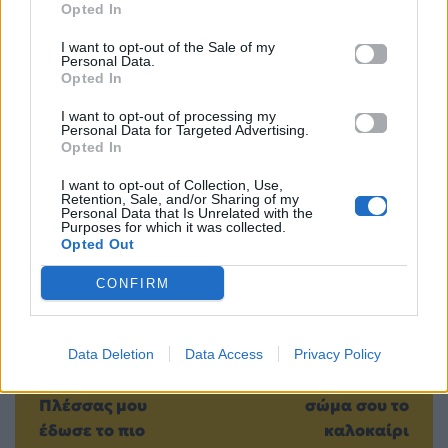
Μοιράσου αυτό το άρθρο
Opted In
I want to opt-out of the Sale of my
Personal Data.
Opted In
I want to opt-out of processing my
Personal Data for Targeted Advertising.
Opted In
Προηγούμενο
Επόμενο
I want to opt-out of Collection, Use,
Retention, Sale, and/or Sharing of my
Personal Data that Is Unrelated with the
Purposes for which it was collected.
Opted Out
CONFIRM
H Rosanna Mailan
Η συνήθεια των 10
στο Unplugged
λεπτών που μπορεί
Data Deletion
Data Access
Privacy Policy
Stories: «Ο Μίμης
να αλλάξει το
Πλέσσας μου
σώμα σου το
έδωσε το πιο
καλοκαίρι