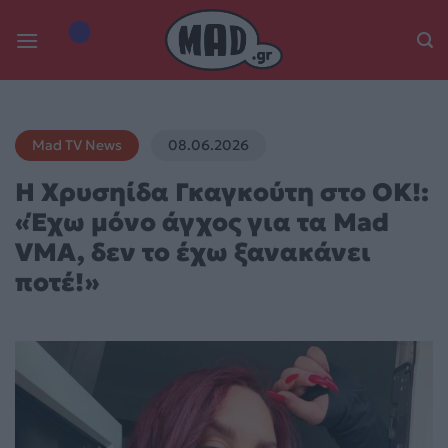
Skip
to
content
Mad TV News
08.06.2026
H Χρυσηίδα Γκαγκούτη στο OK!:
«Έχω μόνο άγχος για τα Mad
VMA, δεν το έχω ξανακάνει
ποτέ!»