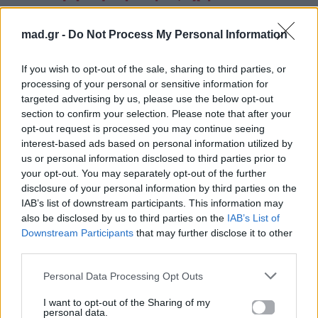
επιτυχίες»
mad.gr -
Do Not Process My Personal Information
Για σχόλια, μηνύματα ή φωτογραφικό υλικό
σχετικά με το
Mad.gr
, επισκεφτείτε μας στο
If you wish to opt-out of the sale, sharing to third parties, or
Facebook
, επικοινωνήστε μέσω
Twitter
ή
processing of your personal or sensitive information for
targeted advertising by us, please use the below opt-out
ακολουθήστε μας στο
Instagram
.
section to confirm your selection. Please note that after your
opt-out request is processed you may continue seeing
OK
Θέμης Γεωργαντάς
Χρυσηίδα Γκαγκούτη
interest-based ads based on personal information utilized by
us or personal information disclosed to third parties prior to
Ακολουθήστε το
your opt-out. You may separately opt-out of the further
Mad.gr στο Google
disclosure of your personal information by third parties on the
News
IAB’s list of downstream participants. This information may
also be disclosed by us to third parties on the
IAB’s List of
Downstream Participants
that may further disclose it to other
Ακολουθήστε το
third parties.
Mad.gr στο MSN
Personal Data Processing Opt Outs
I want to opt-out of the Sharing of my
personal data.