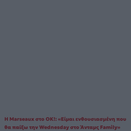
H Marseaux στο ΟΚ!: «Είμαι ενθουσιασμένη που
θα παίξω την Wednesday στο Άνταμς Family»