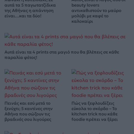
αυτά τα 5 παγωτατζίδικα
beauty lovers
της Αθήνας η απάντηση
αντικαθιστούν το μαύρο
είναι…και τα δύο!
μολύβι με καφέ το
καλοκαίρι
Αυτά είναι τα 4 prints στα μαγιό που θα βλέπεις σε κάθε
παραλία φέτος!
Πεινάς και εσύ μετά το
Πώς να ξεφλουδίζεις
ξενύχτι; 5 καντίνες στην
εύκολα το σκόρδο – Το
Αθήνα που σώζουν τις
kitchen trick που κάθε
βραδινές σου λιγούρες
foodie πρέπει να ξέρει