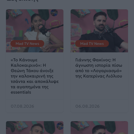
Mad TV News
Mad TV News
«Το Κάνουμε
Γιάννης Φακίνος: Η
Καλοκαιρινό»: Η
άγνωστη ιστορία πίσω
Θεώνη Τάκου άνοιξε
από το «Λογαριασμό»
την καλοκαιρινή της
της Κατερίνας Λιόλιου
τσάντα και αποκάλυψε
τα αγαπημένα της
essentials
07.08.2026
06.08.2026