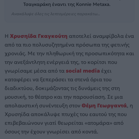
Τσαγκαράκη έναντι της Konnie Metaxa.
Ανακάλυψε όλες τις λεπτομέρειες παρακάτω...
Η
Χρυσηίδα Γκαγκούτη
αποτελεί αναμφίβολα ένα
από τα πιο πολυσυζητημένα πρόσωπα της φετινής
χρονιάς. Με την πληθωρική της προσωπικότητα και
την ανεξάντλητη ενέργειά της, το κορίτσι που
γνωρίσαμε μέσα από τα
social media
έχει
καταφέρει να ξεπεράσει τα στενά όρια του
διαδικτύου, δοκιμάζοντας τις δυνάμεις της στη
μουσική, το θέατρο και την παρουσίαση. Σε μια
απολαυστική συνέντευξη στον
Θέμη Γεωργαντά
, η
Χρυσηίδα αποκάλυψε πτυχές του εαυτού της που
επιβεβαιώνουν γιατί θεωρείται «ατομάρα» από
όσους την έχουν γνωρίσει από κοντά.