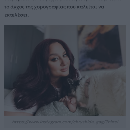
το άγχος της χορογραφίας που καλείται να
εκτελέσει.
https://www.instagram.com/chryshida_gag/?hl=el