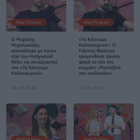
Mad TV News
Mad TV News
Ο Μιχάλης
«Το Κάνουμε
Μιχαλακίδης
Καλοκαιρινό»: Ο
αποκάλυψε με ποιον
Γιάννης Φακίνος
star του Hollywood
τραγούδησε πρώτη
θέλει να συνεργαστεί
φορά το νέο του
στο «Το Κάνουμε
κομμάτι «Ραντεβού
Καλοκαιρινό»
στο εκκλησάκι»
06.08.2026
05.08.2026
Mad TV News
Mad TV News