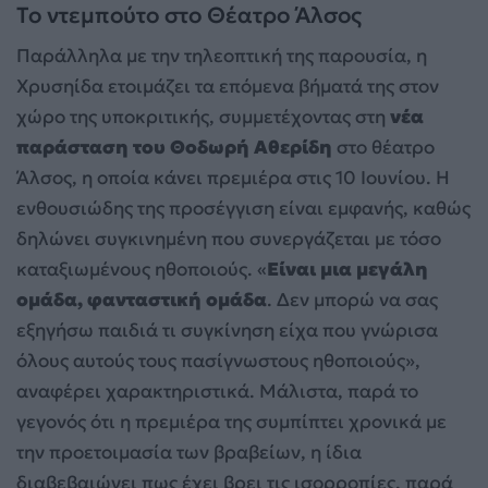
Το ντεμπούτο στο Θέατρο Άλσος
Παράλληλα με την τηλεοπτική της παρουσία, η
Χρυσηίδα ετοιμάζει τα επόμενα βήματά της στον
χώρο της υποκριτικής, συμμετέχοντας στη
νέα
παράσταση του Θοδωρή Αθερίδη
στο θέατρο
Άλσος, η οποία κάνει πρεμιέρα στις 10 Ιουνίου. Η
ενθουσιώδης της προσέγγιση είναι εμφανής, καθώς
δηλώνει συγκινημένη που συνεργάζεται με τόσο
καταξιωμένους ηθοποιούς. «
Είναι μια μεγάλη
ομάδα, φανταστική ομάδα
. Δεν μπορώ να σας
εξηγήσω παιδιά τι συγκίνηση είχα που γνώρισα
όλους αυτούς τους πασίγνωστους ηθοποιούς»,
αναφέρει χαρακτηριστικά. Μάλιστα, παρά το
γεγονός ότι η πρεμιέρα της συμπίπτει χρονικά με
την προετοιμασία των βραβείων, η ίδια
διαβεβαιώνει πως έχει βρει τις ισορροπίες, παρά