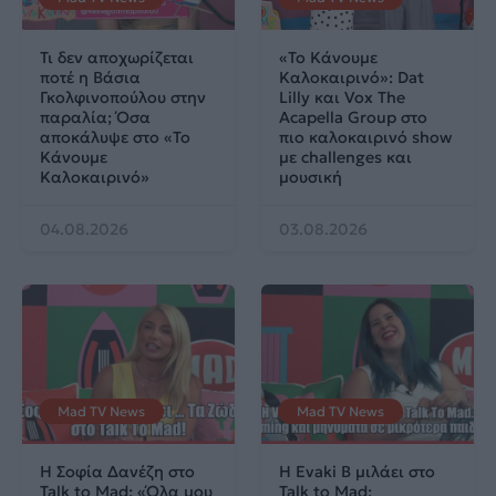
Τι δεν αποχωρίζεται
«Το Κάνουμε
ποτέ η Βάσια
Καλοκαιρινό»: Dat
Γκολφινοπούλου στην
Lilly και Vox The
παραλία; Όσα
Acapella Group στο
αποκάλυψε στο «Το
πιο καλοκαιρινό show
Κάνουμε
με challenges και
Καλοκαιρινό»
μουσική
04.08.2026
03.08.2026
Mad TV News
Mad TV News
H Σοφία Δανέζη στο
Η Evaki B μιλάει στο
Talk to Mad: «Όλα μου
Talk to Mad: