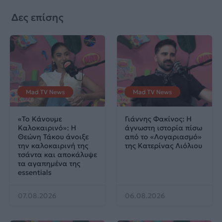
Δες επίσης
Mad TV News
Mad TV News
«Το Κάνουμε
Γιάννης Φακίνος: Η
Καλοκαιρινό»: Η
άγνωστη ιστορία πίσω
Θεώνη Τάκου άνοιξε
από το «Λογαριασμό»
την καλοκαιρινή της
της Κατερίνας Λιόλιου
τσάντα και αποκάλυψε
τα αγαπημένα της
essentials
07.08.2026
06.08.2026