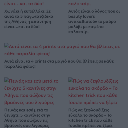
Χωνάκι ή κυπελλάκι; Σε
Αυτός είναι ο λόγος που οι
αυτά τα 5 παγωτατζίδικα
beauty lovers
της Αθήνας η απάντηση
αντικαθιστούν το μαύρο
είναι…και τα δύο!
μολύβι με καφέ το
καλοκαίρι
Αυτά είναι τα 4 prints στα μαγιό που θα βλέπεις σε κάθε
παραλία φέτος!
Πεινάς και εσύ μετά το
Πώς να ξεφλουδίζεις
ξενύχτι; 5 καντίνες στην
εύκολα το σκόρδο – Το
Αθήνα που σώζουν τις
kitchen trick που κάθε
βραδινές σου λιγούρες
foodie πρέπει να ξέρει