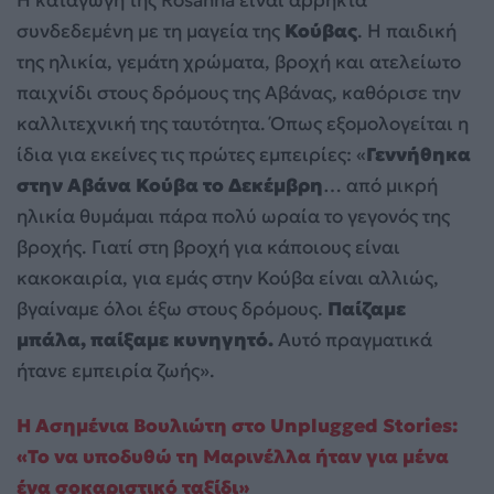
συνδεδεμένη με τη μαγεία της
Κούβας
. Η παιδική
της ηλικία, γεμάτη χρώματα, βροχή και ατελείωτο
παιχνίδι στους δρόμους της Αβάνας, καθόρισε την
καλλιτεχνική της ταυτότητα. Όπως εξομολογείται η
ίδια για εκείνες τις πρώτες εμπειρίες: «
Γεννήθηκα
στην Αβάνα Κούβα το Δεκέμβρη
… από μικρή
ηλικία θυμάμαι πάρα πολύ ωραία το γεγονός της
βροχής. Γιατί στη βροχή για κάποιους είναι
κακοκαιρία, για εμάς στην Κούβα είναι αλλιώς,
βγαίναμε όλοι έξω στους δρόμους.
Παίζαμε
μπάλα, παίξαμε κυνηγητό.
Αυτό πραγματικά
ήτανε εμπειρία ζωής».
Η Ασημένια Βουλιώτη στο Unplugged Stories:
«Το να υποδυθώ τη Μαρινέλλα ήταν για μένα
ένα σοκαριστικό ταξίδι»