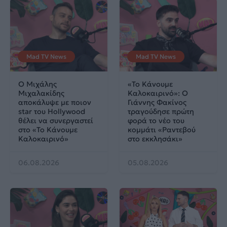
Mad TV News
Mad TV News
Ο Μιχάλης
«Το Κάνουμε
Μιχαλακίδης
Καλοκαιρινό»: Ο
αποκάλυψε με ποιον
Γιάννης Φακίνος
star του Hollywood
τραγούδησε πρώτη
θέλει να συνεργαστεί
φορά το νέο του
στο «Το Κάνουμε
κομμάτι «Ραντεβού
Καλοκαιρινό»
στο εκκλησάκι»
06.08.2026
05.08.2026