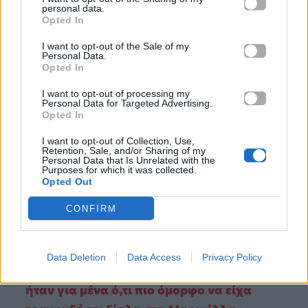
αποδεικνύοντας ότι η αυθεντικότητα είναι η μόνη
personal data.
Opted In
γλώσσα που καταλαβαίνουν όλοι οι λαοί.
I want to opt-out of the Sale of my
Personal Data.
Opted In
I want to opt-out of processing my
Personal Data for Targeted Advertising.
Opted In
I want to opt-out of Collection, Use,
Retention, Sale, and/or Sharing of my
Personal Data that Is Unrelated with the
Purposes for which it was collected.
Opted Out
CONFIRM
Data Deletion
Data Access
Privacy Policy
Η Μορφούλα στο Unplugged Stories: «Θα
ήταν για μένα ό,τι πιο όμορφο να είχα