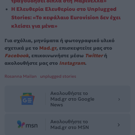
τραγουδήσει δίπλα στη Μαρινέλλα»
Η Ελευθερία Ελευθερίου στο Unplugged
Stories: «Το κεφάλαιο Eurovision δεν έχει
κλείσει για μένα»
Για σχόλια, μηνύματα ή φωτογραφικό υλικό
σχετικά με το
Mad.gr
, επισκεφτείτε μας στο
Facebook
, επικοινωνήστε μέσω
Twitter
ή
ακολουθήστε μας στο
Instagram
.
Rosanna Mailan
unplugged stories
Ακολουθήστε το
Mad.gr στο Google
News
Ακολουθήστε το
Mad.gr στο MSN