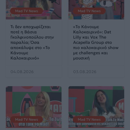
Mad TV News
Mad TV News
Τι δεν αποχωρίζεται
«Το Κάνουμε
ποτέ η Βάσια
Καλοκαιρινό»: Dat
Γκολφινοπούλου στην
Lilly και Vox The
παραλία; Όσα
Acapella Group στο
αποκάλυψε στο «Το
πιο καλοκαιρινό show
Κάνουμε
με challenges και
Καλοκαιρινό»
μουσική
04.08.2026
03.08.2026
Mad TV News
Mad TV News