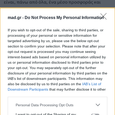
είναι, πάνω από όλα, ένα μέσο προσφοράς και
ελπίδας.
mad.gr -
Do Not Process My Personal Information
If you wish to opt-out of the sale, sharing to third parties, or
processing of your personal or sensitive information for
targeted advertising by us, please use the below opt-out
section to confirm your selection. Please note that after your
opt-out request is processed you may continue seeing
interest-based ads based on personal information utilized by
us or personal information disclosed to third parties prior to
your opt-out. You may separately opt-out of the further
disclosure of your personal information by third parties on the
IAB’s list of downstream participants. This information may
also be disclosed by us to third parties on the
IAB’s List of
Downstream Participants
that may further disclose it to other
third parties.
Κλείνοντας, η Rosanna Mailan δηλώνει ευγνώμων
που παρέμεινε ο εαυτός της. Δεν χρειάστηκε ποτέ
Personal Data Processing Opt Outs
να αλλάξει μουσικό είδος για να επιβιώσει,
I want to opt-out of the Sharing of my