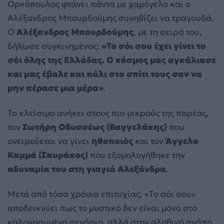
Ορκόπουλος φτάνει πάντα με χαμόγελο και ο
Αλέξανδρος Μπουρδούμης συνηθίζει να τραγουδά.
Ο
Αλέξανδρος Μπουρδούμης
, με τη σειρά του,
δήλωσε συγκινημένος:
«Το σόι σου έχει γίνει το
σόι όλης της Ελλάδας. Ο κόσμος μας αγκάλιασε
και μας έβαλε και πάλι στο σπίτι τους σαν να
μην πέρασε μια μέρα»
.
Το κλείσιμο ανήκει στους πιο μικρούς της παρέας,
τον
Σωτήρη Οδυσσέως (Βαγγελάκης)
που
ονειρεύεται να γίνει
ηθοποιός
και τον
Άγγελο
Καμμά (Σπυράκος)
που εξομολογήθηκε την
αδυναμία του στη γιαγιά Αλεξάνδρα
.
Μετά από τόσα χρόνια επιτυχίας, «Το σόι σου»
αποδεικνύει πως το μυστικό δεν είναι μόνο στο
καλογραμμένο σενάριο, αλλά στην αληθινή αγάπη