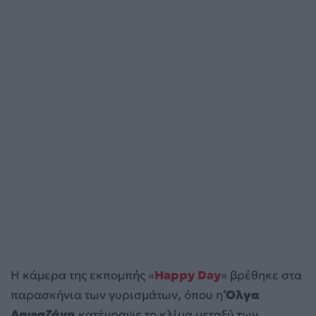
Η κάμερα της εκπομπής «
Happy Day
» βρέθηκε στα
παρασκήνια των γυρισμάτων, όπου η
Όλγα
Λαφαζάνη
κατέγραψε το κλίμα μεταξύ των