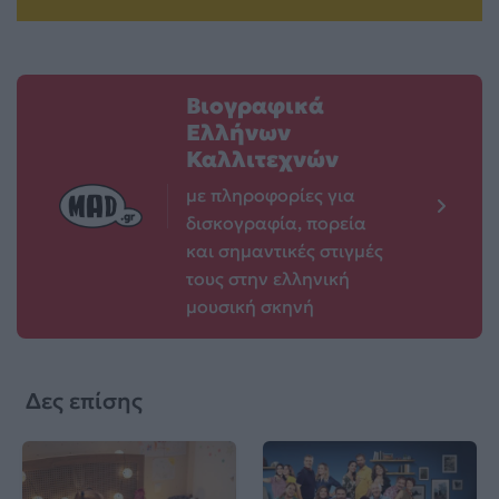
Βιογραφικά
Ελλήνων
Καλλιτεχνών
με πληροφορίες για
δισκογραφία, πορεία
και σημαντικές στιγμές
τους στην ελληνική
μουσική σκηνή
Δες επίσης