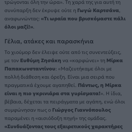
τρώγονται όλη την ώρα». Τη χαρά της για αυτή τη
συνύπαρξη δεν έκρυψε ούτε η
Γωγώ Καρτσάνα
,
αναφωνώντας:
«Τι ωραία που βρισκόμαστε πάλι
όλοι μαζί!»
.
Γέλια, ατάκες και παρασκήνια
Το χιούμορ δεν έλειψε ούτε από τις συνεντεύξεις,
με τον
Ευθύμη Ζησάκη
να «καρφώνει» τη
Μίρκα
Παπακωνσταντίνου
: «Μαζευτήκαμε όλοι με
πολλή διάθεση και όρεξη. Είναι μια σειρά που
πραγματικά έχουμε αγαπηθεί.
Πάντως, η Μίρκα
είναι η πιο γκρινιάρα στα γυρίσματα!
». Η ίδια,
βέβαια, δέχεται τα πειράγματα με αγάπη, ενώ όλοι
συμφώνησαν πως ο
Γιώργος Γιαννόπουλος
παραμένει η «αισιόδοξη πηγή» της ομάδας.
«Συνδυάζοντας τους εξαιρετικούς χαρακτήρες