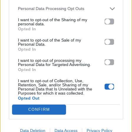
Personal Data Processing Opt Outs
I want to opt-out of the Sharing of my
personal data.
Opted In
I want to opt-out of the Sale of my
Personal Data.
Opted In
I want to opt-out of processing my
Personal Data for Targeted Advertising.
«Τελευταία μας εκπομπή…» – Αυλαία για το
Opted In
«Breakfast@Star» μετά από 4 χρόνια
I want to opt-out of Collection, Use,
Το φινάλε του «Happy Day» είχε την πιο
Retention, Sale, and/or Sharing of my
Personal Data that Is Unrelated with the
ανατρεπτική είσοδο της χρονιάς
Purposes for which it was collected.
Opted Out
CONFIRM
Για σχόλια, μηνύματα ή φωτογραφικό υλικό
σχετικά με το
Mad.gr
, επισκεφτείτε μας στο
Data Deletion
Data Access
Privacy Policy