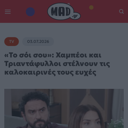
Skip
to
content
TV
03.07.2026
«Το σόι σου»: Χαμπέοι και
Τριαντάφυλλοι στέλνουν τις
καλοκαιρινές τους ευχές