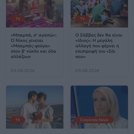
TV
TV
«Μπαμπά, σ’ αγαπώ»:
Ο Σάββας δεν θα είναι
Ο Νίκος γίνεται
«ίδιος»: Η μεγάλη
«Μπαμπάς-φεύγα»
αλλαγή που φέρνει η
στον β’ κύκλο και όλα
επιστροφή του «Σόι
αλλάζουν
σου»
05.08.2026
05.08.2026
TV
Corporate News