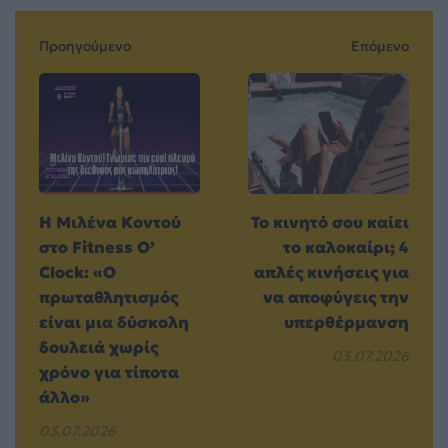
Προηγούμενο
Επόμενο
H Μιλένα Κοντού
Το κινητό σου καίει
στο Fitness O’
το καλοκαίρι; 4
Clock: «Ο
απλές κινήσεις για
πρωταθλητισμός
να αποφύγεις την
είναι μια δύσκολη
υπερθέρμανση
δουλειά χωρίς
03.07.2026
χρόνο για τίποτα
άλλο»
03.07.2026