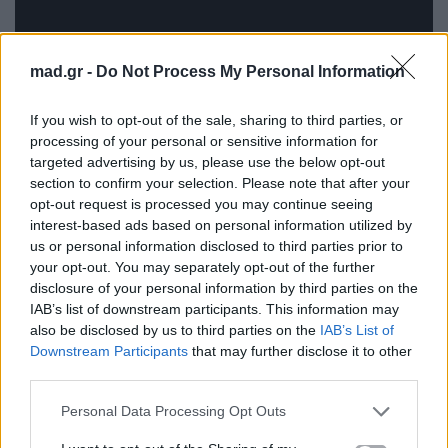
mad.gr -
Do Not Process My Personal Information
If you wish to opt-out of the sale, sharing to third parties, or
processing of your personal or sensitive information for
targeted advertising by us, please use the below opt-out
section to confirm your selection. Please note that after your
Υπάρχουν τραγούδια. Και μετά υπάρχει το «
We Are
opt-out request is processed you may continue seeing
interest-based ads based on personal information utilized by
the World
», η ιστορική συνεργασία με τον Lionel
us or personal information disclosed to third parties prior to
Richie, που ξεπέρασε τα όρια της μουσικής
your opt-out. You may separately opt-out of the further
βιομηχανίας. Δεν ήταν απλώς ένα single· ήταν μια
disclosure of your personal information by third parties on the
IAB’s list of downstream participants. This information may
παγκόσμια πρωτοβουλία αλληλεγγύης, με δεκάδες
also be disclosed by us to third parties on the
IAB’s List of
από τους μεγαλύτερους καλλιτέχνες της εποχής να
Downstream Participants
that may further disclose it to other
ενώνουν τις φωνές τους για έναν κοινό σκοπό. Το
third parties.
τραγούδι έγινε μήνυμα ανθρωπιάς, συλλογικότητας
Personal Data Processing Opt Outs
και κοινωνικής ευαισθησίας, αποδεικνύοντας ότι η