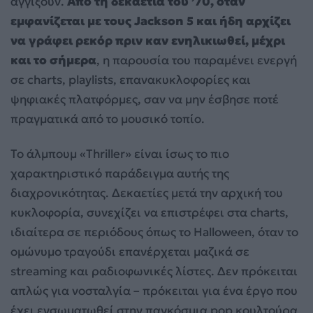
αγγίξουν.
Από τη δεκαετία του ’70, όταν
εμφανίζεται με τους Jackson 5 και ήδη αρχίζει
να γράφει ρεκόρ πριν καν ενηλικιωθεί, μέχρι
και το σήμερα
, η παρουσία του παραμένει ενεργή
σε charts, playlists, επανακυκλοφορίες και
ψηφιακές πλατφόρμες, σαν να μην έσβησε ποτέ
πραγματικά από το μουσικό τοπίο.
Το άλμπουμ «Thriller» είναι ίσως το πιο
χαρακτηριστικό παράδειγμα αυτής της
διαχρονικότητας. Δεκαετίες μετά την αρχική του
κυκλοφορία, συνεχίζει να επιστρέφει στα charts,
ιδιαίτερα σε περιόδους όπως το Halloween, όταν το
ομώνυμο τραγούδι επανέρχεται μαζικά σε
streaming και ραδιοφωνικές λίστες. Δεν πρόκειται
απλώς για νοσταλγία – πρόκειται για ένα έργο που
έχει ενσωματωθεί στην παγκόσμια pop κουλτούρα