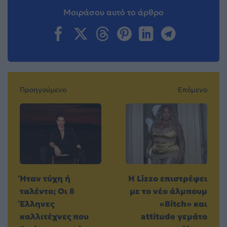
Μοιράσου αυτό το άρθρο
Προηγούμενο
Επόμενο
Ήταν τύχη ή
Η Lizzo επιστρέφει
ταλέντο; Οι 8
με το νέο άλμπουμ
Έλληνες
«Bitch» και
καλλιτέχνες που
attitude γεμάτο