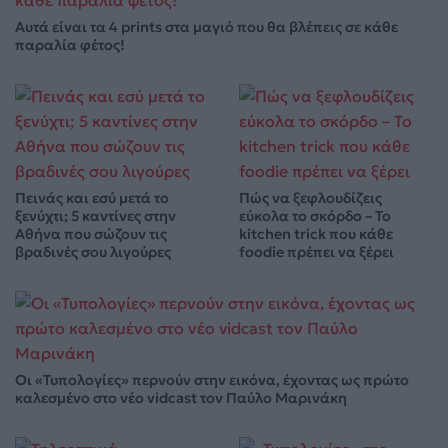
Αυτά είναι τα 4 prints στα μαγιό που θα βλέπεις σε κάθε
παραλία φέτος!
Πεινάς και εσύ μετά το
Πώς να ξεφλουδίζεις
ξενύχτι; 5 καντίνες στην
εύκολα το σκόρδο – Το
Αθήνα που σώζουν τις
kitchen trick που κάθε
βραδινές σου λιγούρες
foodie πρέπει να ξέρει
Οι «Τυπολογίες» περνούν στην εικόνα, έχοντας ως πρώτο
καλεσμένο στο νέο vidcast τον Παύλο Μαρινάκη