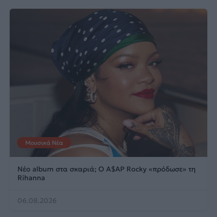
Μουσικά Νέα
Νέο album στα σκαριά; Ο A$AP Rocky «πρόδωσε» τη
Rihanna
06.08.2026