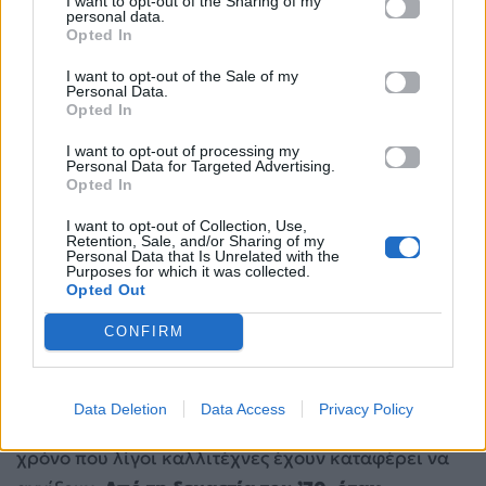
I want to opt-out of the Sharing of my
pop μπορεί να έχει πραγματικό αντίκτυπο στον
personal data.
κόσμο πέρα από τα charts.
Opted In
I want to opt-out of the Sale of my
Personal Data.
Opted In
I want to opt-out of processing my
Personal Data for Targeted Advertising.
Opted In
I want to opt-out of Collection, Use,
Retention, Sale, and/or Sharing of my
Personal Data that Is Unrelated with the
Purposes for which it was collected.
Opted Out
CONFIRM
Αυτό που κάνει τον Michael Jackson να ξεχωρίζει
δεν είναι μόνο οι στιγμές κορύφωσης, αλλά η
Data Deletion
Data Access
Privacy Policy
διάρκεια – αυτή η σχεδόν αδιανόητη αντοχή στον
χρόνο που λίγοι καλλιτέχνες έχουν καταφέρει να