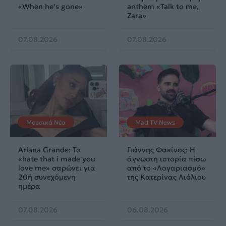
«When he’s gone»
anthem «Talk to me,
Zara»
07.08.2026
07.08.2026
Μουσικά Νέα
Mad TV News
Ariana Grande: Το
Γιάννης Φακίνος: Η
«hate that i made you
άγνωστη ιστορία πίσω
love me» σαρώνει για
από το «Λογαριασμό»
20ή συνεχόμενη
της Κατερίνας Λιόλιου
ημέρα
07.08.2026
06.08.2026