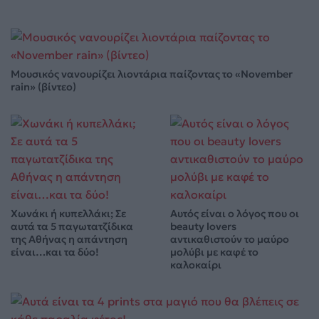
Μουσικός νανουρίζει λιοντάρια παίζοντας το «November
rain» (βίντεο)
Χωνάκι ή κυπελλάκι; Σε
Αυτός είναι ο λόγος που οι
αυτά τα 5 παγωτατζίδικα
beauty lovers
της Αθήνας η απάντηση
αντικαθιστούν το μαύρο
είναι…και τα δύο!
μολύβι με καφέ το
καλοκαίρι