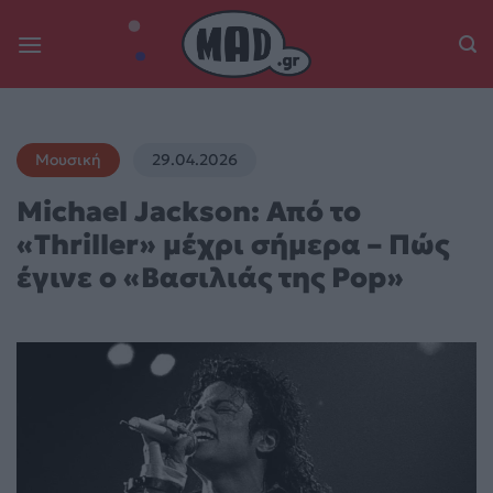
Skip
to
content
Μουσική
29.04.2026
Michael Jackson: Από το
«Thriller» μέχρι σήμερα – Πώς
έγινε ο «Βασιλιάς της Pop»