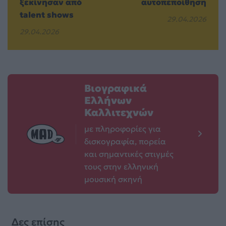
ξεκίνησαν από
αυτοπεποίθηση
talent shows
29.04.2026
29.04.2026
Βιογραφικά
Ελλήνων
Καλλιτεχνών
με πληροφορίες για
δισκογραφία, πορεία
και σημαντικές στιγμές
τους στην ελληνική
μουσική σκηνή
Δες επίσης