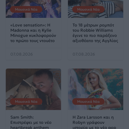
Μουσικά Νέα
Μουσικά Νέα
«Love sensation»: Η
Το 18 μέτρων ρομπότ
Madonna και η Kylie
του Robbie Williams
Minogue κυκλοφορούν
έγινε το πιο παράξενο
το πρώτο τους ντουέτο
αξιοθέατο της Αγγλίας
07.08.2026
07.08.2026
Μουσικά Νέα
Μουσικά Νέα
Sam Smith:
Η Zara Larsson και η
Επιστρέφει με το νέο
Robyn γράφουν
heartbreak anthem
ιστορία με το νέο pop