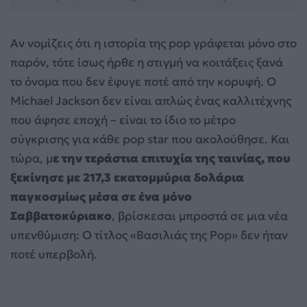
Αν νομίζεις ότι η ιστορία της pop γράφεται μόνο στο
παρόν, τότε ίσως ήρθε η στιγμή να κοιτάξεις ξανά
το όνομα που δεν έφυγε ποτέ από την κορυφή. Ο
Michael Jackson δεν είναι απλώς ένας καλλιτέχνης
που άφησε εποχή – είναι το ίδιο το μέτρο
σύγκρισης για κάθε pop star που ακολούθησε. Και
τώρα, μ
ε την τεράστια επιτυχία της ταινίας, που
ξεκίνησε με 217,3 εκατομμύρια δολάρια
παγκοσμίως μέσα σε ένα μόνο
Σαββατοκύριακο
, βρίσκεσαι μπροστά σε μια νέα
υπενθύμιση: Ο τίτλος «Βασιλιάς της Pop» δεν ήταν
ποτέ υπερβολή.