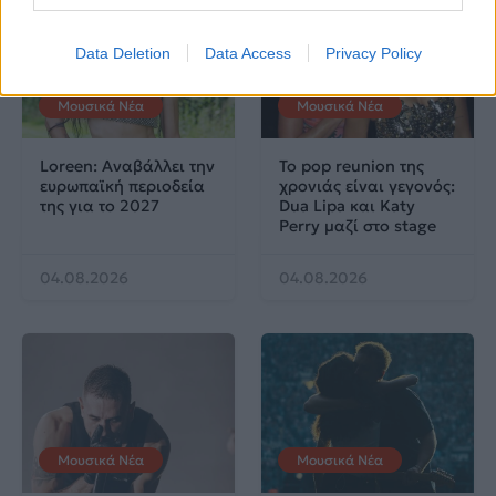
Data Deletion
Data Access
Privacy Policy
Μουσικά Νέα
Μουσικά Νέα
Loreen: Αναβάλλει την
Το pop reunion της
ευρωπαϊκή περιοδεία
χρονιάς είναι γεγονός:
της για το 2027
Dua Lipa και Katy
Perry μαζί στο stage
04.08.2026
04.08.2026
Μουσικά Νέα
Μουσικά Νέα