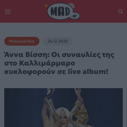
Skip
to
content
Μουσικά Νέα
24.12.2025
Άννα Βίσση: Οι συναυλίες της
στο Καλλιμάρμαρο
κυκλοφορούν σε live album!