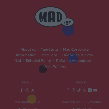
About us
|
Ταυτότητα
|
Mad Corporate
Information
|
Mad Jobs
|
Πώς να έρθεις στο
Mad
|
Editorial Policy
|
Πολιτική Απορρήτου
|
Όροι Χρήσης
MAD.gr
MAD TV
MAD RADIO 106,2
MAD VIDEO MUSIC AWARDS