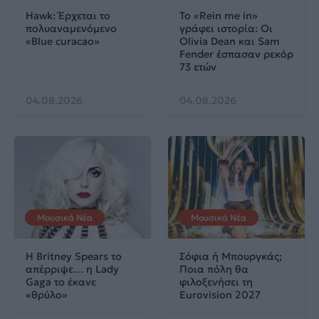
Hawk: Έρχεται το
Το «Rein me in»
πολυαναμενόμενο
γράφει ιστορία: Οι
«Blue curacao»
Olivia Dean και Sam
Fender έσπασαν ρεκόρ
73 ετών
04.08.2026
04.08.2026
Μουσικά Νέα
Μουσικά Νέα
Η Britney Spears το
Σόφια ή Μπουργκάς;
απέρριψε… η Lady
Ποια πόλη θα
Gaga το έκανε
φιλοξενήσει τη
«θρύλο»
Eurovision 2027