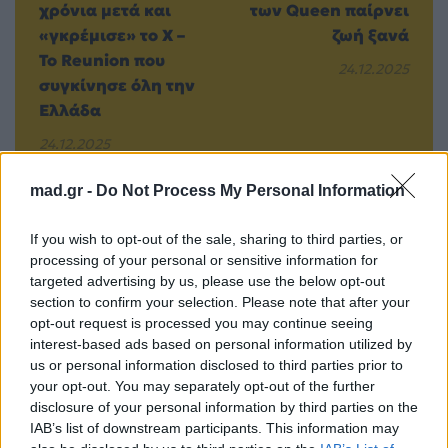
χρόνια μετά και
των Queen παίρνει
«γκρέμισε» το X –
ζωή ξανά
Το Reunion που
24.12.2025
συγκίνησε όλη την
Ελλάδα
24.12.2025
mad.gr -
Do Not Process My Personal Information
If you wish to opt-out of the sale, sharing to third parties, or
Βιογραφικά
processing of your personal or sensitive information for
Ελλήνων
targeted advertising by us, please use the below opt-out
Καλλιτεχνών
section to confirm your selection. Please note that after your
opt-out request is processed you may continue seeing
με πληροφορίες για
interest-based ads based on personal information utilized by
δισκογραφία, πορεία
us or personal information disclosed to third parties prior to
και σημαντικές στιγμές
your opt-out. You may separately opt-out of the further
disclosure of your personal information by third parties on the
τους στην ελληνική
IAB’s list of downstream participants. This information may
μουσική σκηνή