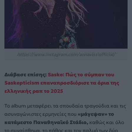
https://www.instagram.com/annavissiofficial/
Διάβασε επίσης:
Saske: Πώς το σύμπαν του
Saskepticism επαναπροσδιόρισε τα όρια της
ελληνικής ραπ το 2025
Το album μεταφέρει τα σπουδαία τραγούδια και τις
ασυναγώνιστες ερμηνείες που
«μάγεψαν» το
κατάμεστο Παναθηναϊκό Στάδιο,
καθώς και όλο
το συναίσθημα, το πάθος και τον παλμό των δύο