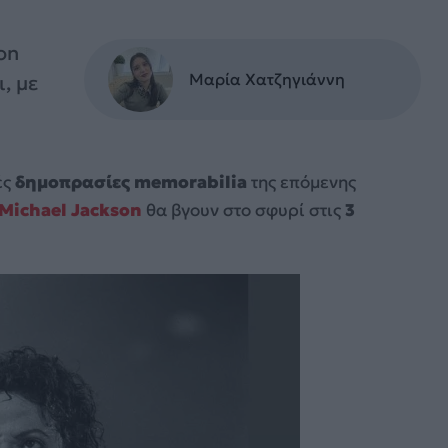
on
Μαρία Χατζηγιάννη
, με
ές
δημοπρασίες memorabilia
της επόμενης
Michael Jackson
θα βγουν στο σφυρί στις
3