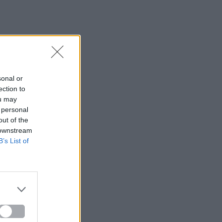
sonal or
ection to
ou may
 personal
out of the
 downstream
B’s List of