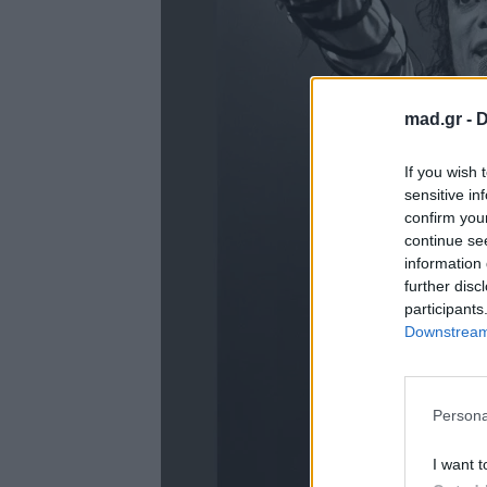
mad.gr -
D
If you wish 
sensitive in
confirm you
continue se
information 
further disc
participants
Downstream 
Persona
I want t