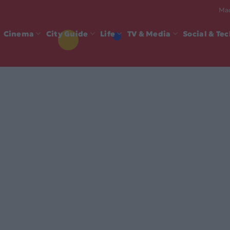
Mad
Cinema
City Guide
Life
TV & Media
Social & Te