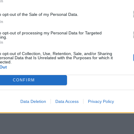
In
o opt-out of the Sale of my Personal Data.
In
to opt-out of processing my Personal Data for Targeted
ing.
In
m.com/michaeljackson/
o opt-out of Collection, Use, Retention, Sale, and/or Sharing
ersonal Data that Is Unrelated with the Purposes for which it
lected.
y-sur-Seine, περιλαμβάνει περίπου
50 αντικείμενα
Out
καλλιτέχνη
και εκτιμάται ότι θα αποφέρει συνολικά
CONFIRM
γή περιλαμβάνονται σκηνικά κοστούμια,
Data Deletion
Data Access
Privacy Policy