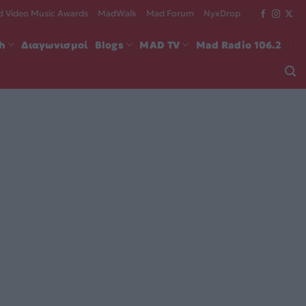
 Video Music Awards
MadWalk
Mad Forum
NyxDrop
ch
Διαγωνισμοί
Blogs
MAD TV
Mad Radio 106.2