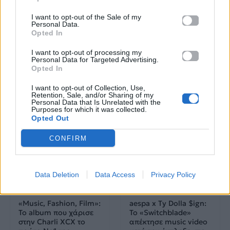
με πληροφορίες για
δισκογραφία, πορεία
I want to opt-out of the Sale of my
Personal Data.
και σημαντικές στιγμές
Opted In
τους στην ελληνική
I want to opt-out of processing my
μουσική σκηνή
Personal Data for Targeted Advertising.
Opted In
I want to opt-out of Collection, Use,
Retention, Sale, and/or Sharing of my
Δες επίσης
Personal Data that Is Unrelated with the
Purposes for which it was collected.
Opted Out
CONFIRM
Data Deletion
Data Access
Privacy Policy
Videoclips
Μουσικά Νέα
«Music, Fashion, Film»:
aespa x Ty Dolla $ign:
Το album που χάρισε
Το «Switchblade»
στην Charli XCX το
απέκτησε music video