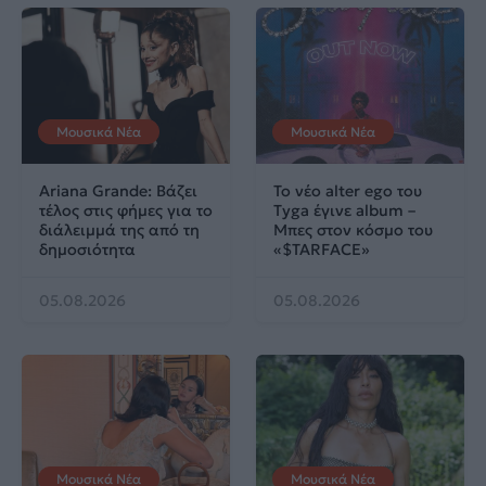
Μουσικά Νέα
Μουσικά Νέα
Ariana Grande: Βάζει
Το νέο alter ego του
τέλος στις φήμες για το
Tyga έγινε album –
διάλειμμά της από τη
Μπες στον κόσμο του
δημοσιότητα
«$TARFACE»
05.08.2026
05.08.2026
Μουσικά Νέα
Μουσικά Νέα