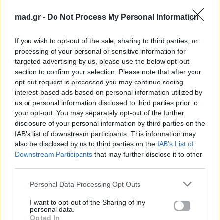
mad.gr -
Do Not Process My Personal Information
If you wish to opt-out of the sale, sharing to third parties, or
Kate Middleton: Το
Nicole Kidman –
processing of your personal or sensitive information for
targeted advertising by us, please use the below opt-out
προσωπικό
A$AP Rrocky: Η
section to confirm your selection. Please note that after your
χειρόγραφο
viral στιγμή στο
opt-out request is processed you may continue seeing
μήνυμα που
Chanel show με τις
interest-based ads based on personal information utilized by
συγκίνησε
ατάκες που κανείς
us or personal information disclosed to third parties prior to
δεν περίμενε
your opt-out. You may separately opt-out of the further
29.04.2026
disclosure of your personal information by third parties on the
29.04.2026
IAB’s list of downstream participants. This information may
also be disclosed by us to third parties on the
IAB’s List of
Downstream Participants
that may further disclose it to other
third parties.
Βιογραφικά
Personal Data Processing Opt Outs
Ελλήνων
I want to opt-out of the Sharing of my
Καλλιτεχνών
personal data.
Opted In