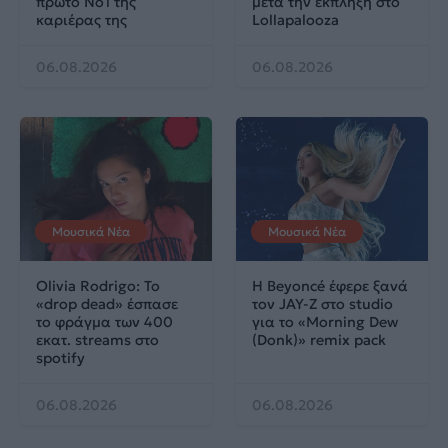
πρώτο No1 της
μετά την έκπληξη στο
καριέρας της
Lollapalooza
06.08.2026
06.08.2026
Μουσικά Νέα
Μουσικά Νέα
Olivia Rodrigo: To
Η Beyoncé έφερε ξανά
«drop dead» έσπασε
τον JAY-Z στο studio
το φράγμα των 400
για το «Morning Dew
εκατ. streams στο
(Donk)» remix pack
spotify
06.08.2026
06.08.2026