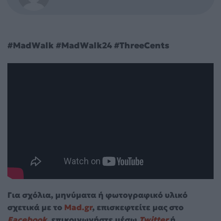
#MadWalk #MadWalk24 #ThreeCents
Για σχόλια, μηνύματα ή φωτογραφικό υλικό
σχετικά με το
Mad.gr
, επισκεφτείτε μας στο
Facebook
, επικοινωνήστε μέσω
Twitter
ή