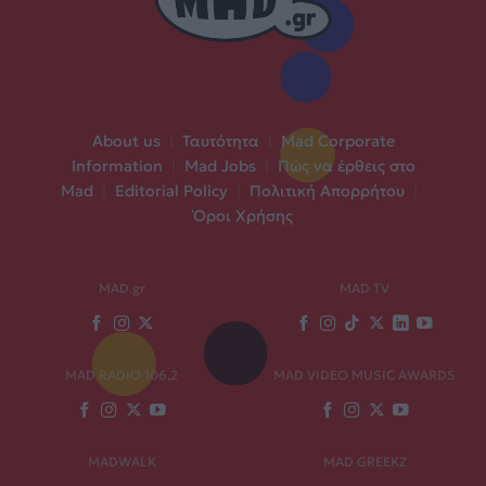
About us
|
Ταυτότητα
|
Mad Corporate
Information
|
Mad Jobs
|
Πώς να έρθεις στο
Mad
|
Editorial Policy
|
Πολιτική Απορρήτου
|
Όροι Χρήσης
MAD.gr
MAD TV
MAD RADIO 106,2
MAD VIDEO MUSIC AWARDS
MADWALK
MAD GREEKZ