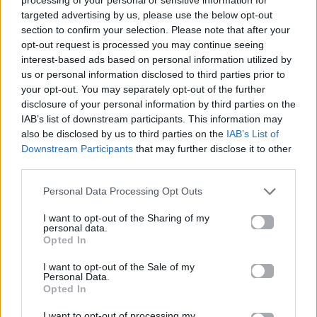
targeted advertising by us, please use the below opt-out
section to confirm your selection. Please note that after your
opt-out request is processed you may continue seeing
interest-based ads based on personal information utilized by
us or personal information disclosed to third parties prior to
your opt-out. You may separately opt-out of the further
disclosure of your personal information by third parties on the
EUROVISION
Go out
IAB’s list of downstream participants. This information may
also be disclosed by us to third parties on the
IAB’s List of
ΕΡΤ: Εντυπωσιακή
Ηλεκτρικά πατίνια:
Downstream Participants
that may further disclose it to other
αύξηση κερδοφορίας
Μεταφορικό μέσο ή
third parties.
στη φετινή Eurovision
«παγίδα» θανάτου;
Οδηγός ασφαλούς
Personal Data Processing Opt Outs
μετακίνησης
I want to opt-out of the Sharing of my
personal data.
20.05.2026
12.05.2026
Opted In
I want to opt-out of the Sale of my
Personal Data.
Opted In
I want to opt-out of processing my