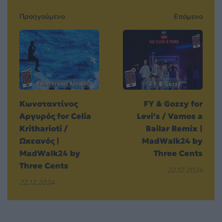
Προηγούμενο
Επόμενο
Κωνσταντίνος
FY & Gozzy for
Αργυρός for Celia
Levi’s / Vamos a
Kritharioti /
Bailar Remix |
Ωκεανός |
MadWalk24 by
MadWalk24 by
Three Cents
Three Cents
22.12.2024
22.12.2024