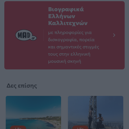
Βιογραφικά
Ελλήνων
Καλλιτεχνών
με πληροφορίες για
δισκογραφία, πορεία
και σημαντικές στιγμές
τους στην ελληνική
μουσική σκηνή
Δες επίσης
Life
Life