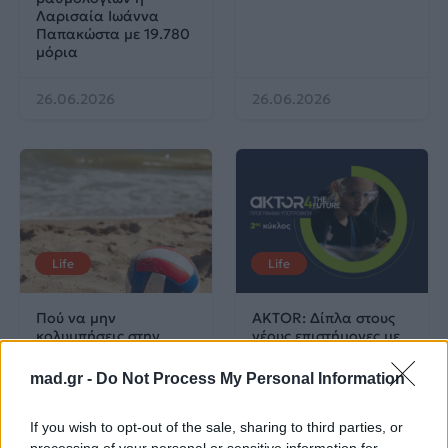
Λαρισαία Ιωάννα
Παπακώστα με 19.780
μόρια
26.06.2026
26.06.2026
Life
Life
Πού να μην
AKTOR: Δίπλα στους
κολυμπήσεις στην
νέους επιστήμονες με
Αττική: Οι 29
το πρόγραμμα
ακατάλληλες παραλίες
υποτροφιών
mad.gr -
Do Not Process My Personal Information
AKTOR4TheFuture
If you wish to opt-out of the sale, sharing to third parties, or
25.06.2026
04.06.2026
processing of your personal or sensitive information for