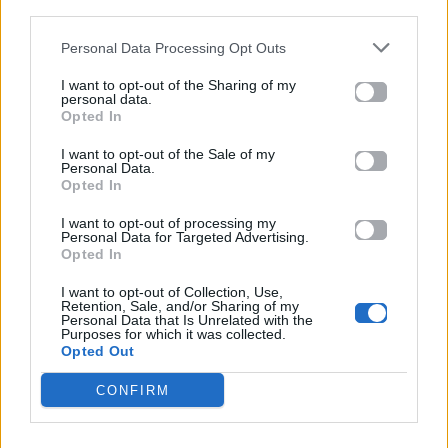
News
Corporate News
third parties.
Personal Data Processing Opt Outs
Πανελλαδικές 2026:
Μία κάρτα για όλες τις
Στην κορυφή των
προνοιακές παροχές!
I want to opt-out of the Sharing of my
βαθμολογιών η
personal data.
Λαρισαία Ιωάννα
Opted In
Παπακώστα με 19.780
μόρια
I want to opt-out of the Sale of my
Personal Data.
Opted In
26.06.2026
26.06.2026
I want to opt-out of processing my
Personal Data for Targeted Advertising.
Opted In
I want to opt-out of Collection, Use,
Retention, Sale, and/or Sharing of my
Personal Data that Is Unrelated with the
Purposes for which it was collected.
Opted Out
Life
Life
CONFIRM
Πού να μην
AKTOR: Δίπλα στους
κολυμπήσεις στην
νέους επιστήμονες με