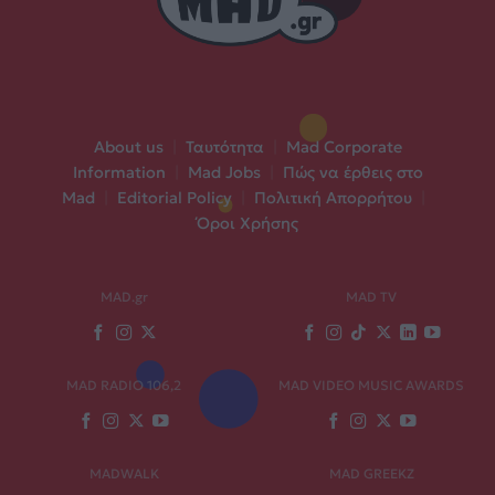
About us
|
Ταυτότητα
|
Mad Corporate
Information
|
Mad Jobs
|
Πώς να έρθεις στο
Mad
|
Editorial Policy
|
Πολιτική Απορρήτου
|
Όροι Χρήσης
MAD.gr
MAD TV
MAD RADIO 106,2
MAD VIDEO MUSIC AWARDS
MADWALK
MAD GREEKZ