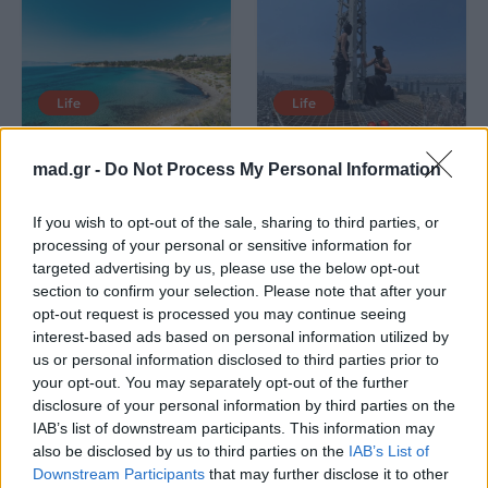
Life
Life
Καλοκαίρι στην Αττική
Το πιο επικίνδυνο
mad.gr -
Do Not Process My Personal Information
με επιφυλάξεις – Ποιες
«Will you marry me?»
παραλίες έχουν
που έχουμε δει ποτέ –
χαρακτηριστεί
Το ζευγάρι που
If you wish to opt-out of the sale, sharing to third parties, or
ακατάλληλες
σκαρφάλωσε στο
processing of your personal or sensitive information for
Empire State Building
targeted advertising by us, please use the below opt-out
section to confirm your selection. Please note that after your
04.07.2026
02.07.2026
opt-out request is processed you may continue seeing
interest-based ads based on personal information utilized by
us or personal information disclosed to third parties prior to
your opt-out. You may separately opt-out of the further
disclosure of your personal information by third parties on the
IAB’s list of downstream participants. This information may
also be disclosed by us to third parties on the
IAB’s List of
Downstream Participants
that may further disclose it to other