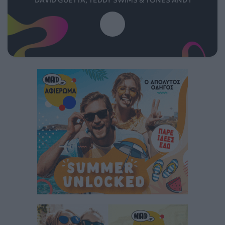
DAVID GUETTA, TEDDY SWIMS & TONES AND I