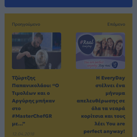
Προηγούμενο
Επόμενο
Τζώρτζης
Η EveryDay
Παπανικολάου: “Ο
στέλνει ένα
Τιμολέων και ο
μήνυμα
Αργύρης μπήκαν
απελευθέρωσης σε
στο
όλα τα νεαρά
#MasterChefGR
κορίτσια και τους
με…”
λέει You are
perfect anyway!
12.04.2018