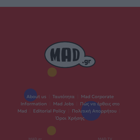
About us
|
Ταυτότητα
|
Mad Corporate
Information
|
Mad Jobs
|
Πώς να έρθεις στο
Mad
|
Editorial Policy
|
Πολιτική Απορρήτου
|
Όροι Χρήσης
MAD.gr
MAD TV