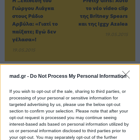
Η ..επίθεση του
Pretty Girls! Αυτό
Γιώργου Λιάγκα
το νέο video clip
στους Ράδιο
της Britney Spears
Αρβύλα: «Γιατί το
και της Iggy Azalea
παίξατε; Εγώ δεν
19.05.2015
γέλασα»!
19.05.2015
mad.gr -
Do Not Process My Personal Information
Βιογραφικά
Ελλήνων
If you wish to opt-out of the sale, sharing to third parties, or
processing of your personal or sensitive information for
Καλλιτεχνών
targeted advertising by us, please use the below opt-out
με πληροφορίες για
section to confirm your selection. Please note that after your
δισκογραφία, πορεία
opt-out request is processed you may continue seeing
interest-based ads based on personal information utilized by
και σημαντικές στιγμές
us or personal information disclosed to third parties prior to
τους στην ελληνική
your opt-out. You may separately opt-out of the further