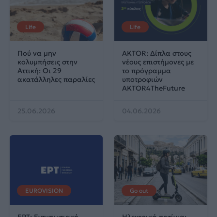
Life
Life
Πού να μην
AKTOR: Δίπλα στους
κολυμπήσεις στην
νέους επιστήμονες με
Αττική: Οι 29
το πρόγραμμα
ακατάλληλες παραλίες
υποτροφιών
AKTOR4TheFuture
25.06.2026
04.06.2026
EUROVISION
Go out
ΕΡΤ: Εντυπωσιακή
Ηλεκτρικά πατίνια: