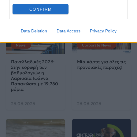
CONFIRM
Data Deletion
Data Access
Privacy Policy
News
Corporate News
Πανελλαδικές 2026:
Μία κάρτα για όλες τις
Στην κορυφή των
προνοιακές παροχές!
βαθμολογιών η
Λαρισαία Ιωάννα
Παπακώστα με 19.780
μόρια
26.06.2026
26.06.2026