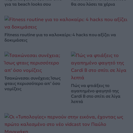
για τα beach looks σου
θα σου λύσει τα χέρια
Fitness routine για το καλοκαίρι: 4 hacks που αξίζει να
δοκιμάσεις
Τσακώνεσαι συνέχεια; Ίσως
φταις περισσότερο απ’ όσο
Πώς να φτιάξεις το
νομίζεις
αγαπημένο φαγητό της
Cardi B στο σπίτι σε λίγα
λεπτά