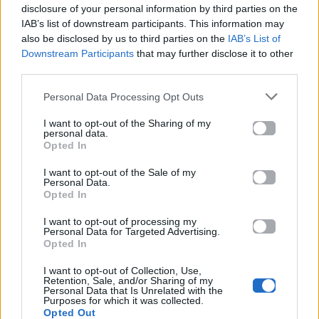
μουσική σκηνή
disclosure of your personal information by third parties on the
IAB’s list of downstream participants. This information may
also be disclosed by us to third parties on the
IAB’s List of
Downstream Participants
that may further disclose it to other
Δες επίσης
third parties.
Personal Data Processing Opt Outs
I want to opt-out of the Sharing of my
personal data.
Opted In
Life
Life
I want to opt-out of the Sale of my
Personal Data.
Opted In
Καλοκαίρι στην Αττική
Το πιο επικίνδυνο
με επιφυλάξεις – Ποιες
«Will you marry me?»
I want to opt-out of processing my
Personal Data for Targeted Advertising.
παραλίες έχουν
που έχουμε δει ποτέ –
Opted In
χαρακτηριστεί
Το ζευγάρι που
ακατάλληλες
σκαρφάλωσε στο
I want to opt-out of Collection, Use,
Empire State Building
Retention, Sale, and/or Sharing of my
Personal Data that Is Unrelated with the
Purposes for which it was collected.
04.07.2026
02.07.2026
Opted Out