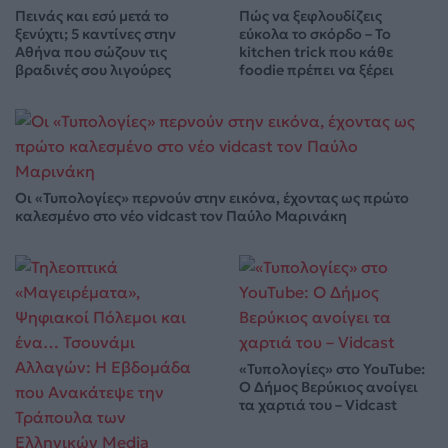
Πεινάς και εσύ μετά το
Πώς να ξεφλουδίζεις
ξενύχτι; 5 καντίνες στην
εύκολα το σκόρδο – Το
Αθήνα που σώζουν τις
kitchen trick που κάθε
βραδινές σου λιγούρες
foodie πρέπει να ξέρει
Οι «Τυπολογίες» περνούν στην εικόνα, έχοντας ως πρώτο
καλεσμένο στο νέο vidcast τον Παύλο Μαρινάκη
«Τυπολογίες» στο YouTube:
Ο Δήμος Βερύκιος ανοίγει
τα χαρτιά του – Vidcast