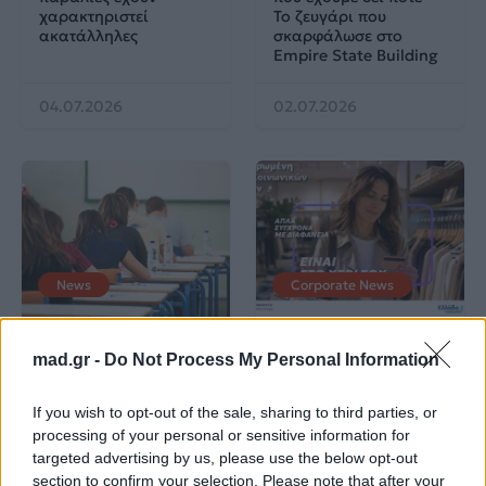
χαρακτηριστεί
Το ζευγάρι που
ακατάλληλες
σκαρφάλωσε στο
Empire State Building
04.07.2026
02.07.2026
News
Corporate News
Πανελλαδικές 2026:
Μία κάρτα για όλες τις
mad.gr -
Do Not Process My Personal Information
Στην κορυφή των
προνοιακές παροχές!
βαθμολογιών η
Λαρισαία Ιωάννα
If you wish to opt-out of the sale, sharing to third parties, or
Παπακώστα με 19.780
processing of your personal or sensitive information for
μόρια
targeted advertising by us, please use the below opt-out
section to confirm your selection. Please note that after your