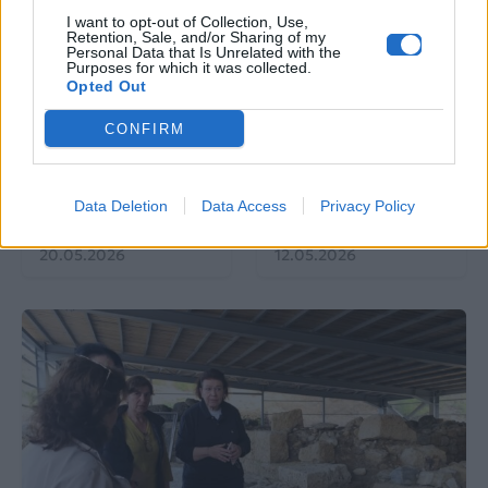
I want to opt-out of Collection, Use,
Retention, Sale, and/or Sharing of my
Personal Data that Is Unrelated with the
EUROVISION
Go out
Purposes for which it was collected.
Opted Out
ΕΡΤ: Εντυπωσιακή
Ηλεκτρικά πατίνια:
CONFIRM
αύξηση κερδοφορίας
Μεταφορικό μέσο ή
στη φετινή Eurovision
«παγίδα» θανάτου;
Οδηγός ασφαλούς
μετακίνησης
Data Deletion
Data Access
Privacy Policy
20.05.2026
12.05.2026