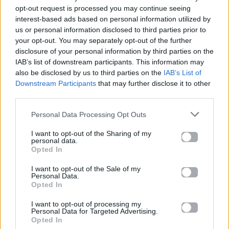
26.06.2026
26.06.2026
opt-out request is processed you may continue seeing
interest-based ads based on personal information utilized by
us or personal information disclosed to third parties prior to
your opt-out. You may separately opt-out of the further
disclosure of your personal information by third parties on the
IAB’s list of downstream participants. This information may
also be disclosed by us to third parties on the
IAB’s List of
Downstream Participants
that may further disclose it to other
Life
Life
third parties.
Personal Data Processing Opt Outs
Πού να μην
AKTOR: Δίπλα στους
κολυμπήσεις στην
νέους επιστήμονες με
Αττική: Οι 29
το πρόγραμμα
I want to opt-out of the Sharing of my
personal data.
ακατάλληλες παραλίες
υποτροφιών
Opted In
AKTOR4TheFuture
I want to opt-out of the Sale of my
25.06.2026
04.06.2026
Personal Data.
Opted In
I want to opt-out of processing my
Personal Data for Targeted Advertising.
Opted In