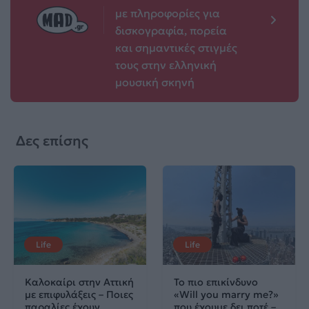
με πληροφορίες για
δισκογραφία, πορεία
και σημαντικές στιγμές
τους στην ελληνική
μουσική σκηνή
Δες επίσης
Life
Life
Καλοκαίρι στην Αττική
Το πιο επικίνδυνο
με επιφυλάξεις – Ποιες
«Will you marry me?»
παραλίες έχουν
που έχουμε δει ποτέ –