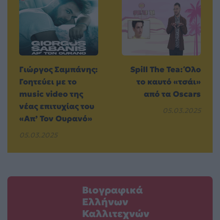
Γιώργος Σαμπάνης:
Spill The Tea: Όλο
Γοητεύει με το
το καυτό «τσάι»
music video της
από τα Oscars
νέας επιτυχίας του
05.03.2025
«Απ’ Τον Ουρανό»
05.03.2025
Βιογραφικά
Ελλήνων
Καλλιτεχνών