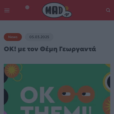
Skip
to
content
News
05.03.2025
ΟΚ! με τον Θέμη Γεωργαντά