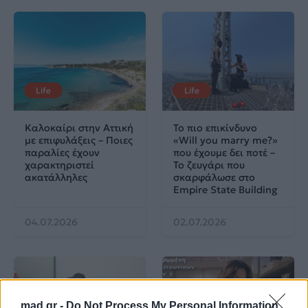
Life
Life
Καλοκαίρι στην Αττική
Το πιο επικίνδυνο
με επιφυλάξεις – Ποιες
«Will you marry me?»
παραλίες έχουν
που έχουμε δει ποτέ –
χαρακτηριστεί
Το ζευγάρι που
ακατάλληλες
σκαρφάλωσε στο
Empire State Building
04.07.2026
02.07.2026
mad.gr -
Do Not Process My Personal Information