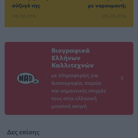
σύζυγό της
με ναρκομανή;
06.08.2014
06.08.2014
Βιογραφικά
Ελλήνων
Καλλιτεχνών
με πληροφορίες για
δισκογραφία, πορεία
και σημαντικές στιγμές
τους στην ελληνική
μουσική σκηνή
Δες επίσης