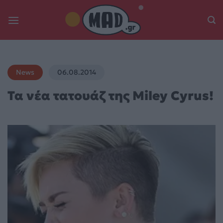
Skip
to
content
News
06.08.2014
Τα νέα τατουάζ της Miley Cyrus!