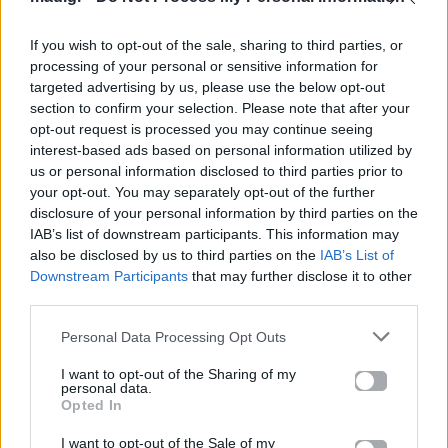
News
Corporate News
If you wish to opt-out of the sale, sharing to third parties, or
processing of your personal or sensitive information for
targeted advertising by us, please use the below opt-out
Πανελλαδικές 2026:
Μία κάρτα για όλες τις
section to confirm your selection. Please note that after your
Στην κορυφή των
προνοιακές παροχές!
βαθμολογιών η
opt-out request is processed you may continue seeing
Λαρισαία Ιωάννα
interest-based ads based on personal information utilized by
Παπακώστα με 19.780
us or personal information disclosed to third parties prior to
μόρια
your opt-out. You may separately opt-out of the further
disclosure of your personal information by third parties on the
26.06.2026
26.06.2026
IAB’s list of downstream participants. This information may
also be disclosed by us to third parties on the
IAB’s List of
Downstream Participants
that may further disclose it to other
third parties.
Personal Data Processing Opt Outs
I want to opt-out of the Sharing of my
personal data.
Life
Life
Opted In
I want to opt-out of the Sale of my