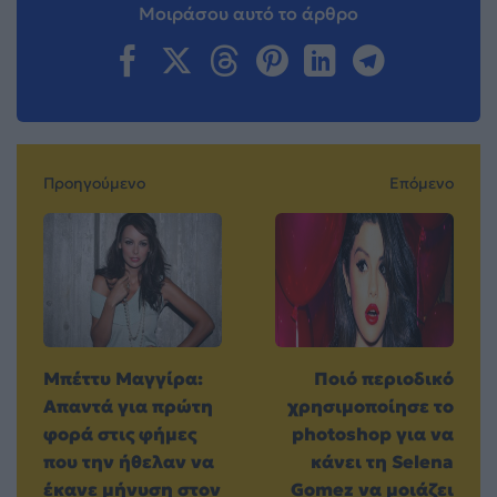
Μοιράσου αυτό το άρθρο
Προηγούμενο
Επόμενο
Μπέττυ Μαγγίρα:
Ποιό περιοδικό
Απαντά για πρώτη
χρησιμοποίησε το
φορά στις φήμες
photoshop για να
που την ήθελαν να
κάνει τη Selena
έκανε μήνυση στον
Gomez να μοιάζει