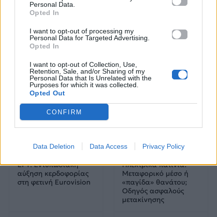
Πού να μην
AKTOR: Δίπλα στους
Personal Data.
κολυμπήσεις στην
νέους επιστήμονες με
Opted In
Αττική: Οι 29
το πρόγραμμα
ακατάλληλες παραλίες
υποτροφιών
I want to opt-out of processing my
AKTOR4TheFuture
Personal Data for Targeted Advertising.
Opted In
25.06.2026
04.06.2026
I want to opt-out of Collection, Use,
Retention, Sale, and/or Sharing of my
Personal Data that Is Unrelated with the
Purposes for which it was collected.
Opted Out
CONFIRM
EUROVISION
Go out
Data Deletion
Data Access
Privacy Policy
ΕΡΤ: Εντυπωσιακή
Ηλεκτρικά πατίνια:
αύξηση κερδοφορίας
Μεταφορικό μέσο ή
στη φετινή Eurovision
«παγίδα» θανάτου;
Οδηγός ασφαλούς
μετακίνησης