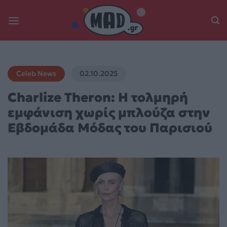
Skip
to
content
Celeb News
02.10.2025
Charlize Theron: Η τολμηρή
εμφάνιση χωρίς μπλούζα στην
Εβδομάδα Μόδας του Παρισιού