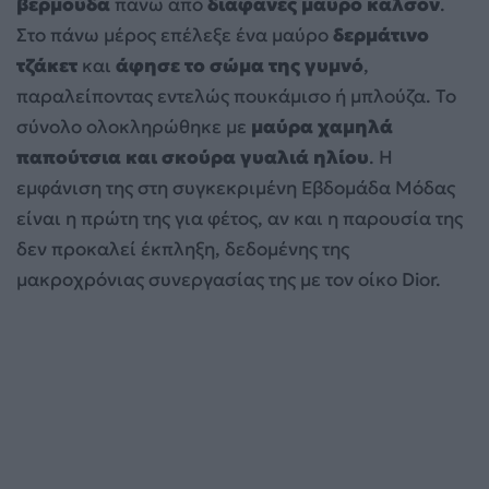
βερμούδα
πάνω από
διαφανές μαύρο καλσόν
.
Στο πάνω μέρος επέλεξε ένα μαύρο
δερμάτινο
τζάκετ
και
άφησε το σώμα της γυμνό
,
παραλείποντας εντελώς πουκάμισο ή μπλούζα. Το
σύνολο ολοκληρώθηκε με
μαύρα χαμηλά
παπούτσια και σκούρα γυαλιά ηλίου
. Η
εμφάνιση της στη συγκεκριμένη Εβδομάδα Μόδας
είναι η πρώτη της για φέτος, αν και η παρουσία της
δεν προκαλεί έκπληξη, δεδομένης της
μακροχρόνιας συνεργασίας της με τον οίκο Dior.