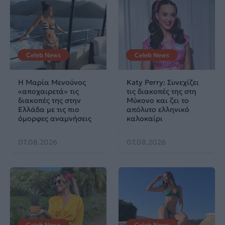
Celeb News
Celeb News
Η Μαρία Μενούνος
Katy Perry: Συνεχίζει
«αποχαιρετά» τις
τις διακοπές της στη
διακοπές της στην
Μύκονο και ζει το
Ελλάδα με τις πιο
απόλυτο ελληνικό
όμορφες αναμνήσεις
καλοκαίρι
07.08.2026
07.08.2026
Celeb News
Celeb News