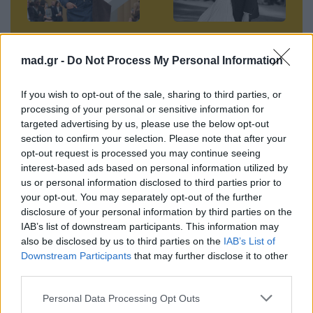
Dior SS26: Η μίνι
Selena Gomez –
φούστα γίνεται η
Benny Blanco:
mad.gr -
Do Not Process My Personal Information
πρωταγωνίστρια
Πανάκριβα
στην πρώτη
διαμάντια και
If you wish to opt-out of the sale, sharing to third parties, or
processing of your personal or sensitive information for
γυναικεία συλλογή
μήνυμα στο νυφικό
targeted advertising by us, please use the below opt-out
του
στο γάμο της
section to confirm your selection. Please note that after your
Jonathan Anderso
χρονιάς
opt-out request is processed you may continue seeing
n
interest-based ads based on personal information utilized by
02.10.2025
us or personal information disclosed to third parties prior to
02.10.2025
your opt-out. You may separately opt-out of the further
disclosure of your personal information by third parties on the
IAB’s list of downstream participants. This information may
also be disclosed by us to third parties on the
IAB’s List of
Downstream Participants
that may further disclose it to other
Βιογραφικά
third parties.
Ελλήνων
Καλλιτεχνών
Personal Data Processing Opt Outs