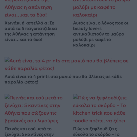
Χωνάκι ή κυπελλάκι; Σε
Αυτός είναι ο λόγος που οι
αυτά τα 5 παγωτατζίδικα
beauty lovers
της Αθήνας η απάντηση
αντικαθιστούν το μαύρο
είναι…και τα δύο!
μολύβι με καφέ το
καλοκαίρι
Αυτά είναι τα 4 prints στα μαγιό που θα βλέπεις σε κάθε
παραλία φέτος!
Πεινάς και εσύ μετά το
Πώς να ξεφλουδίζεις
ξενύχτι; 5 καντίνες στην
εύκολα το σκόρδο – Το