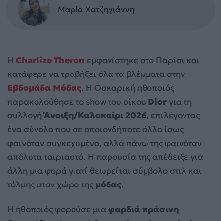
Μαρία Χατζηγιάννη
Η
Charlize Theron
εμφανίστηκε στο Παρίσι και
κατάφερε να τραβήξει όλα τα βλέμματα στην
Εβδομάδα Μόδας
. Η Οσκαρική ηθοποιός
παρακολούθησε το show του οίκου
Dior
για τη
συλλογή
Άνοιξη/Καλοκαίρι 2026
, επιλέγοντας
ένα σύνολο που σε οποιονδήποτε άλλο ίσως
φαινόταν συγκεχυμένο, αλλά πάνω της φαινόταν
απόλυτα ταιριαστό. Η παρουσία της απέδειξε για
άλλη μια φορά γιατί θεωρείται σύμβολο στιλ και
τόλμης στον χώρο της
μόδας
.
Η ηθοποιός φορούσε μια
φαρδιά πράσινη