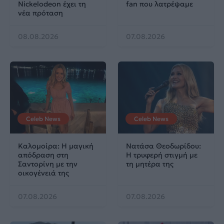
Nickelodeon έχει τη
fan που λατρέψαμε
νέα πρόταση
08.08.2026
07.08.2026
Celeb News
Celeb News
Καλομοίρα: Η μαγική
Νατάσα Θεοδωρίδου:
απόδραση στη
Η τρυφερή στιγμή με
Σαντορίνη με την
τη μητέρα της
οικογένειά της
07.08.2026
07.08.2026