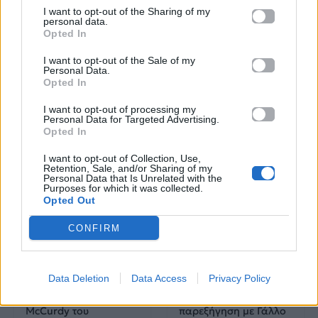
με πληροφορίες για
I want to opt-out of the Sharing of my
personal data.
δισκογραφία, πορεία
Opted In
και σημαντικές στιγμές
τους στην ελληνική
I want to opt-out of the Sale of my
Personal Data.
μουσική σκηνή
Opted In
I want to opt-out of processing my
Personal Data for Targeted Advertising.
Opted In
Δες επίσης
I want to opt-out of Collection, Use,
Retention, Sale, and/or Sharing of my
Personal Data that Is Unrelated with the
Purposes for which it was collected.
Opted Out
CONFIRM
Celeb News
Celeb News
Data Deletion
Data Access
Privacy Policy
Αν ψάχνεις το επόμενο
Το πιο cute βίντεο της
βιβλίο σου, η Jennette
Rihanna: Η
McCurdy του
παρεξήγηση με Γάλλο