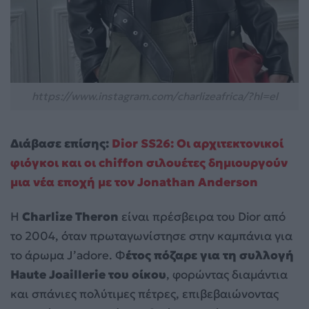
https://www.instagram.com/charlizeafrica/?hl=el
Διάβασε επίσης:
Dior SS26: Oι αρχιτεκτονικοί
φιόγκοι και οι chiffon σιλουέτες δημιουργούν
μια νέα εποχή με τον Jonathan Anderson
Η
Charlize Theron
είναι πρέσβειρα του Dior από
το 2004, όταν πρωταγωνίστησε στην καμπάνια για
το άρωμα J’adore. Φ
έτος πόζαρε για τη συλλογή
Haute Joaillerie του οίκου
, φορώντας διαμάντια
και σπάνιες πολύτιμες πέτρες, επιβεβαιώνοντας