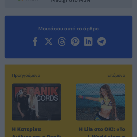
Mad.gr στο MSN
Μοιράσου αυτό το άρθρο
Προηγούμενο
Επόμενο
H Κατερίνα
Η Lila στο OK!: «Το
Λιόλιου και η Panik
L World είναι ο