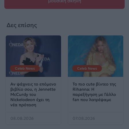
μουσική σκηνή
Δες επίσης
Celeb News
Celeb News
Αν ψάχνεις το επόμενο
Το πιο cute βίντεο της
βιβλίο σου, η Jennette
Rihanna: Η
McCurdy του
παρεξήγηση με Γάλλο
Nickelodeon έχει τη
fan που λατρέψαμε
νέα πρόταση
08.08.2026
07.08.2026