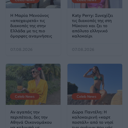
Η Μαρία Μενούνος
Katy Perry: Συνεχίζει
«αποχαιρετά» τις
τις διακοπές της στη
διακοπές της στην
Μύκονο και ζει το
Ελλάδα με τις πιο
απόλυτο ελληνικό
όμορφες αναμνήσεις
καλοκαίρι
07.08.2026
07.08.2026
Celeb News
Celeb News
Αν αγαπάς την
Δώρα Παντέλη: Η
περιπέτεια, δες την
καλοκαιρινή «καρτ
Αθηνά Οικονομάκου
ποστάλ» από το νησί
να κολυμπά με
των ανέμων που μάς