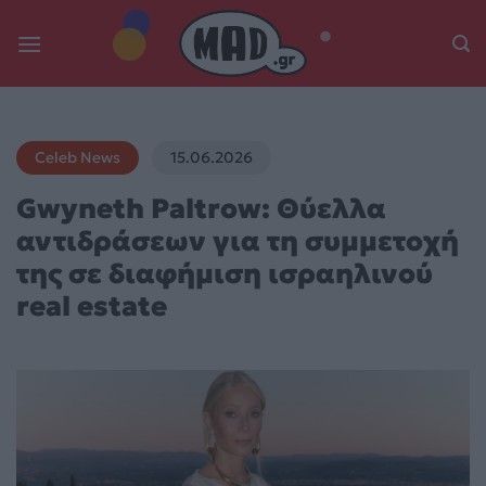
Skip
to
content
Celeb News
15.06.2026
Gwyneth Paltrow: Θύελλα
αντιδράσεων για τη συμμετοχή
της σε διαφήμιση ισραηλινού
real estate