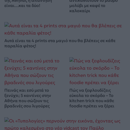
της Αθήνας η απάντηση
αντικαθιστούν το μαύρο
είναι…και τα δύο!
μολύβι με καφέ το
καλοκαίρι
Αυτά είναι τα 4 prints στα μαγιό που θα βλέπεις σε κάθε
παραλία φέτος!
Πεινάς και εσύ μετά το
Πώς να ξεφλουδίζεις
ξενύχτι; 5 καντίνες στην
εύκολα το σκόρδο – Το
Αθήνα που σώζουν τις
kitchen trick που κάθε
βραδινές σου λιγούρες
foodie πρέπει να ξέρει