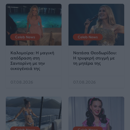
Celeb News
Celeb News
Καλομοίρα: Η μαγική
Νατάσα Θεοδωρίδου:
απόδραση στη
Η τρυφερή στιγμή με
Σαντορίνη με την
τη μητέρα της
οικογένειά της
07.08.2026
07.08.2026
Celeb News
Celeb News