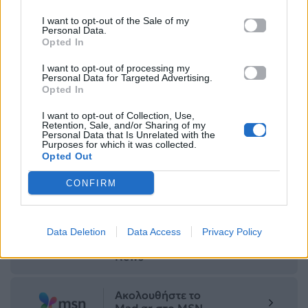
Μεσσαροπούλου στο «Happy Day»
I want to opt-out of the Sale of my
Personal Data.
Η Chiara Ferragni στην Ελλάδα – Το
Opted In
παρασκήνιο της συνεργασίας με Ελληνίδα
I want to opt-out of processing my
σχεδιάστρια
Personal Data for Targeted Advertising.
Opted In
Για σχόλια, μηνύματα ή φωτογραφικό υλικό
I want to opt-out of Collection, Use,
Retention, Sale, and/or Sharing of my
σχετικά με το
Mad.gr
, επισκεφτείτε μας στο
Personal Data that Is Unrelated with the
Facebook
, επικοινωνήστε μέσω
Twitter
ή
Purposes for which it was collected.
Opted Out
ακολουθήστε μας στο
Instagram
.
CONFIRM
Gwyneth Paltrow
ΙΣΡΑΗΛ
Ακολουθήστε το
Data Deletion
Data Access
Privacy Policy
Mad.gr στο Google
News
Ακολουθήστε το