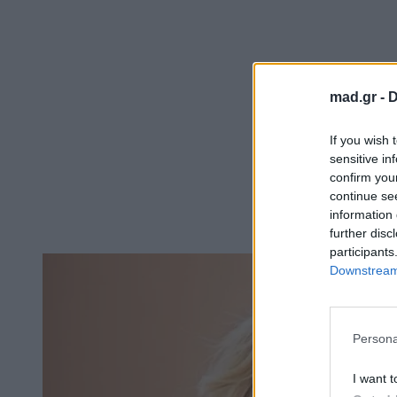
mad.gr -
D
If you wish 
sensitive in
confirm you
continue se
information 
further disc
participants
Downstream 
Persona
I want t