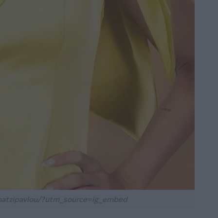
hatzipavlou/?utm_source=ig_embed