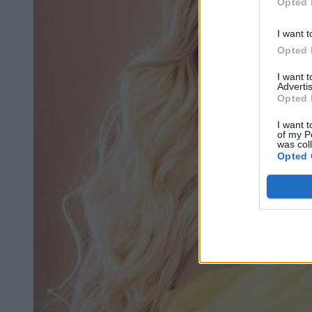
Opted 
I want t
Opted 
I want 
Advertis
Opted 
I want t
of my P
was col
Opted 