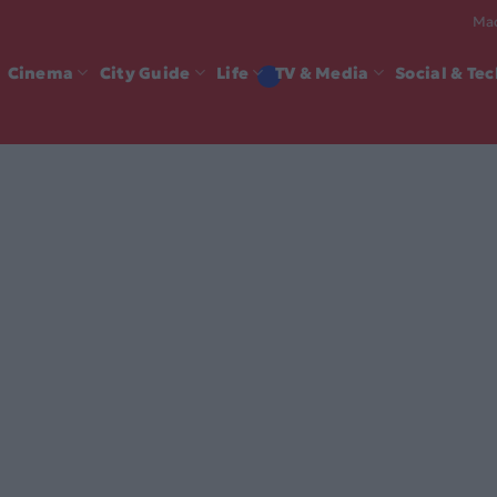
Mad
Cinema
City Guide
Life
TV & Media
Social & Te