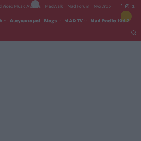
 Video Music Awards
MadWalk
Mad Forum
NyxDrop
ch
Διαγωνισμοί
Blogs
MAD TV
Mad Radio 106.2