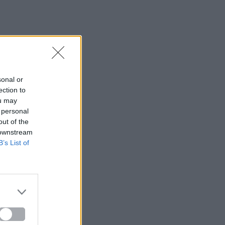
sonal or
ection to
ou may
 personal
out of the
 downstream
B’s List of