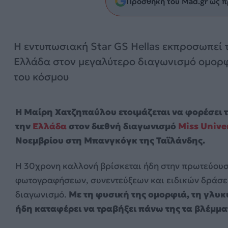
Προσθήκη του Mad.gr ως π
Η εντυπωσιακή Star GS Hellas εκπροσωπεί 
Ελλάδα στον μεγαλύτερο διαγωνισμό ομορ
του κόσμου
Η Μαίρη Χατζηπαύλου ετοιμάζεται να φορέσει
την
Ελλάδα
στον διεθνή διαγωνισμό
Miss Unive
Νοεμβρίου στη Μπανγκόγκ της Ταϊλάνδης.
Η 30χρονη καλλονή βρίσκεται ήδη στην πρωτεύουσ
φωτογραφήσεων, συνεντεύξεων και ειδικών δράσεων
διαγωνισμό.
Με τη φυσική της ομορφιά, τη γλυκύ
ήδη καταφέρει να τραβήξει πάνω της τα βλέμμα