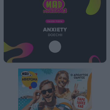
ΠΑΙΖΕΙ ΤΩΡΑ
ANXIETY
DOECHII