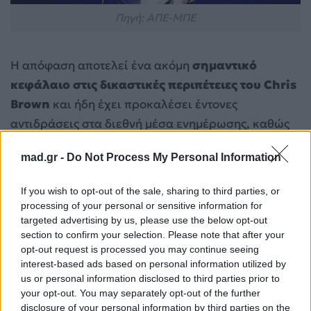
Πηγή: ΑΠΕ-ΜΠΕ
Η απόφαση αποτελεί ένα ακόμη
σημαντικό
κεφάλαιο στις δικαστικές περιπέτειες του Chris
Brown
και ήδη έχει προκαλέσει έντονες
αντιδράσεις στα διεθνή μέσα ενημέρωσης, καθώς
πρόκειται για μία από τις μεγαλύτερες
mad.gr -
Do Not Process My Personal Information
αποζημιώσεις που έχουν επιδικαστεί σε αντίστοιχη
υπόθεση στις
Ηνωμένες Πολιτείες
.
If you wish to opt-out of the sale, sharing to third parties, or
processing of your personal or sensitive information for
Η Nicki Minaj ευχήθηκε στον Elon Musk για
targeted advertising by us, please use the below opt-out
τα γενέθλιά του με μια ανάρτηση που
section to confirm your selection. Please note that after your
opt-out request is processed you may continue seeing
προκάλεσε αντιδράσεις
interest-based ads based on personal information utilized by
Angelina Jolie: «Δεν έχω βγει ραντεβού εδώ
us or personal information disclosed to third parties prior to
και δέκα χρόνια αλλά τώρα θέλω να
your opt-out. You may separately opt-out of the further
disclosure of your personal information by third parties on the