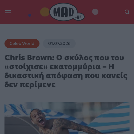
Skip
to
content
Celeb World
01.07.2026
Chris Brown: Ο σκύλος που του
«στοίχισε» εκατομμύρια – Η
δικαστική απόφαση που κανείς
δεν περίμενε