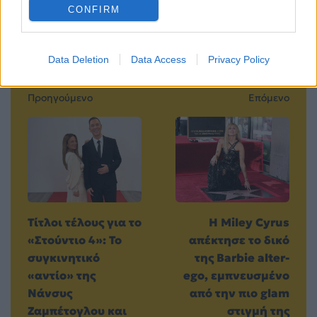
CONFIRM
Data Deletion
Data Access
Privacy Policy
Προηγούμενο
Επόμενο
Τίτλοι τέλους για το
Η Miley Cyrus
«Στούντιο 4»: Το
απέκτησε το δικό
συγκινητικό
της Barbie alter-
«αντίο» της
ego, εμπνευσμένο
Νάνσυς
από την πιο glam
Ζαμπέτογλου και
στιγμή της