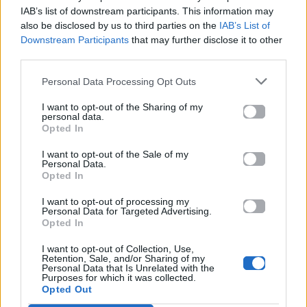
ξαναζήσω»
IAB’s list of downstream participants. This information may
also be disclosed by us to third parties on the
IAB’s List of
Για σχόλια, μηνύματα ή φωτογραφικό υλικό
Downstream Participants
that may further disclose it to other
σχετικά με το
Mad.gr
, επισκεφτείτε μας στο
third parties.
Facebook
, επικοινωνήστε μέσω
Twitter
ή
Personal Data Processing Opt Outs
ακολουθήστε μας στο
Instagram
.
I want to opt-out of the Sharing of my
personal data.
Chris Brown
Opted In
I want to opt-out of the Sale of my
Ακολουθήστε το
Personal Data.
Mad.gr στο Google
Opted In
News
I want to opt-out of processing my
Personal Data for Targeted Advertising.
Ακολουθήστε το
Opted In
Mad.gr στο MSN
I want to opt-out of Collection, Use,
Retention, Sale, and/or Sharing of my
Personal Data that Is Unrelated with the
Purposes for which it was collected.
Opted Out
Μοιράσου αυτό το άρθρο