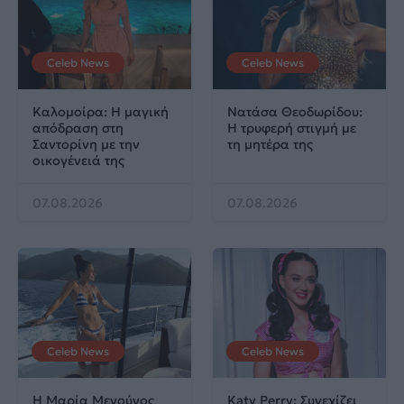
Celeb News
Celeb News
Καλομοίρα: Η μαγική
Νατάσα Θεοδωρίδου:
απόδραση στη
Η τρυφερή στιγμή με
Σαντορίνη με την
τη μητέρα της
οικογένειά της
07.08.2026
07.08.2026
Celeb News
Celeb News
Η Μαρία Μενούνος
Katy Perry: Συνεχίζει