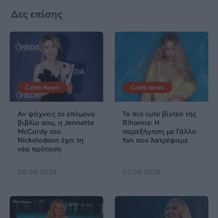
Δες επίσης
Celeb News
Celeb News
Αν ψάχνεις το επόμενο
Το πιο cute βίντεο της
βιβλίο σου, η Jennette
Rihanna: Η
McCurdy του
παρεξήγηση με Γάλλο
Nickelodeon έχει τη
fan που λατρέψαμε
νέα πρόταση
08.08.2026
07.08.2026