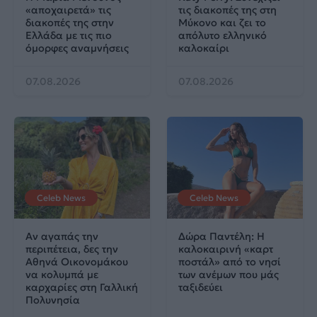
«αποχαιρετά» τις
τις διακοπές της στη
διακοπές της στην
Μύκονο και ζει το
Ελλάδα με τις πιο
απόλυτο ελληνικό
όμορφες αναμνήσεις
καλοκαίρι
07.08.2026
07.08.2026
Celeb News
Celeb News
Αν αγαπάς την
Δώρα Παντέλη: Η
περιπέτεια, δες την
καλοκαιρινή «καρτ
Αθηνά Οικονομάκου
ποστάλ» από το νησί
να κολυμπά με
των ανέμων που μάς
καρχαρίες στη Γαλλική
ταξιδεύει
Πολυνησία