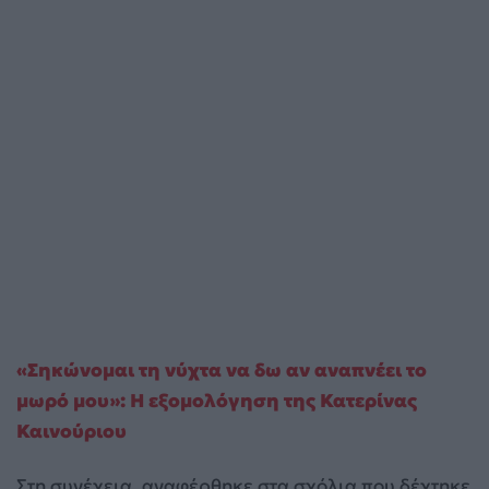
«Σηκώνομαι τη νύχτα να δω αν αναπνέει το
μωρό μου»: H εξομολόγηση της Κατερίνας
Καινούριου
Στη συνέχεια, αναφέρθηκε στα σχόλια που δέχτηκε