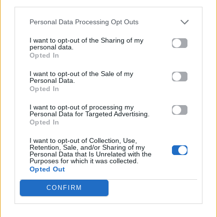
Facebook
, επικοινωνήστε μέσω
Twitter
ή
third parties.
ακολουθήστε μας στο
Instagram
.
Personal Data Processing Opt Outs
γέννηση
Κατερίνα Καινούριου
I want to opt-out of the Sharing of my
personal data.
Opted In
Ακολουθήστε το
Mad.gr στο Google
I want to opt-out of the Sale of my
Personal Data.
News
Opted In
I want to opt-out of processing my
Ακολουθήστε το
Personal Data for Targeted Advertising.
Mad.gr στο MSN
Opted In
I want to opt-out of Collection, Use,
Retention, Sale, and/or Sharing of my
Personal Data that Is Unrelated with the
Purposes for which it was collected.
Μοιράσου αυτό το άρθρο
Opted Out
CONFIRM