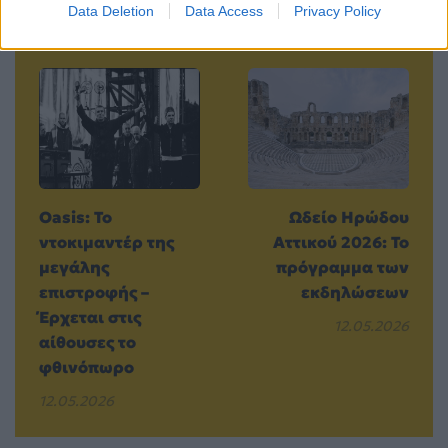
Data Deletion
Data Access
Privacy Policy
Προηγούμενο
Επόμενο
Oasis: Το
Ωδείο Ηρώδου
ντοκιμαντέρ της
Αττικού 2026: Το
μεγάλης
πρόγραμμα των
επιστροφής –
εκδηλώσεων
Έρχεται στις
12.05.2026
αίθουσες το
φθινόπωρο
12.05.2026