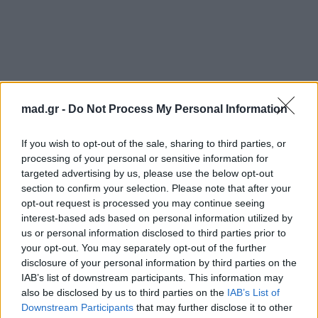
mad.gr -
Do Not Process My Personal Information
If you wish to opt-out of the sale, sharing to third parties, or
processing of your personal or sensitive information for
targeted advertising by us, please use the below opt-out
section to confirm your selection. Please note that after your
opt-out request is processed you may continue seeing
interest-based ads based on personal information utilized by
Κατερίνα Καινούργιου: Το λευκό look-δήλωση
us or personal information disclosed to third parties prior to
your opt-out. You may separately opt-out of the further
και το κόσμημα για την κόρη της
disclosure of your personal information by third parties on the
IAB’s list of downstream participants. This information may
Για σχόλια, μηνύματα ή φωτογραφικό υλικό
also be disclosed by us to third parties on the
IAB’s List of
σχετικά με το
Mad.gr
, επισκεφτείτε μας στο
Downstream Participants
that may further disclose it to other