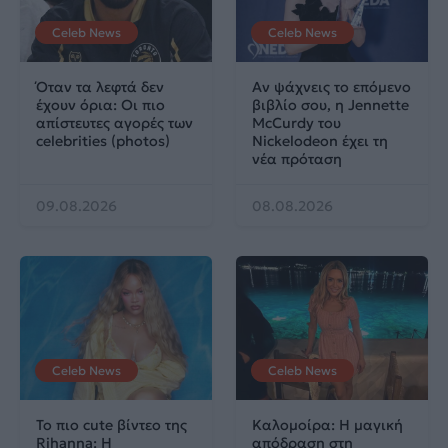
Celeb News
Celeb News
Όταν τα λεφτά δεν
Αν ψάχνεις το επόμενο
έχουν όρια: Οι πιο
βιβλίο σου, η Jennette
απίστευτες αγορές των
McCurdy του
celebrities (photos)
Nickelodeon έχει τη
νέα πρόταση
09.08.2026
08.08.2026
Celeb News
Celeb News
Το πιο cute βίντεο της
Καλομοίρα: Η μαγική
Rihanna: Η
απόδραση στη