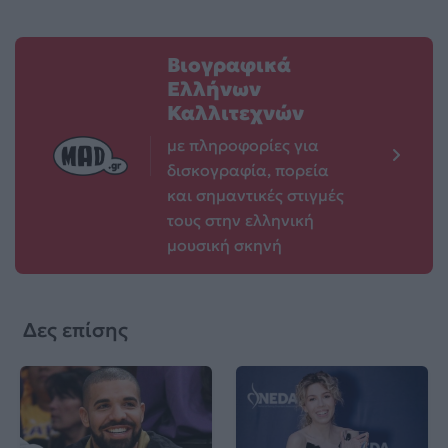
Βιογραφικά
Ελλήνων
Καλλιτεχνών
με πληροφορίες για
δισκογραφία, πορεία
και σημαντικές στιγμές
τους στην ελληνική
μουσική σκηνή
Δες επίσης