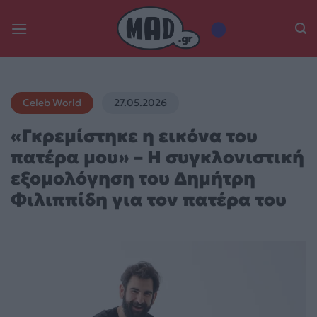
Skip
to
content
Celeb World
27.05.2026
«Γκρεμίστηκε η εικόνα του
πατέρα μου» – Η συγκλονιστική
εξομολόγηση του Δημήτρη
Φιλιππίδη για τον πατέρα του