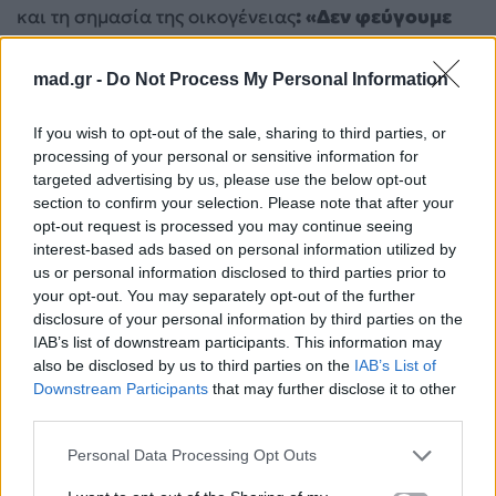
και τη σημασία της οικογένειας
: «Δεν φεύγουμε
στα δύσκολα με τίποτα… Εμένα πραγματικά το
στήριγμά μου είναι η οικογένειά μου, η
mad.gr -
Do Not Process My Personal Information
ευρύτερη… Είναι ένα safe space πολύ
If you wish to opt-out of the sale, sharing to third parties, or
σημαντικό για εμένα»
.
processing of your personal or sensitive information for
targeted advertising by us, please use the below opt-out
«Γκρεμίστηκε η εικόνα του πατέρα μου»
section to confirm your selection. Please note that after your
opt-out request is processed you may continue seeing
Σε μια από τις πιο σκληρές και ειλικρινείς
interest-based ads based on personal information utilized by
παραδοχές του, είπε:
«Γκρεμίστηκε η εικόνα του
us or personal information disclosed to third parties prior to
πατέρα μου πάρα πολύ. Ακόμη και σήμερα δεν
your opt-out. You may separately opt-out of the further
disclosure of your personal information by third parties on the
αναγνωρίζω τον πατέρα μου. Δηλαδή δεν
IAB’s list of downstream participants. This information may
βλέπω τον ίδιο άνθρωπο. Βλέπω έναν πολύ
also be disclosed by us to third parties on the
IAB’s List of
αποδυναμωμένο άνθρωπο που έχει χάσει το
Downstream Participants
that may further disclose it to other
third parties.
ταμπεραμέντο του»
.
Personal Data Processing Opt Outs