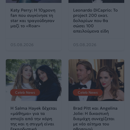
Katy Perry: Η 10χρονη
Leonardo DiCaprio: Το
fan που συγκίνησε τη
project 200 εκατ.
star και τραγούδησαν
δολαρίων που θα
μαζί το «Roar»
σώσει 100
απειλούμενα είδη
05.08.2026
05.08.2026
Celeb News
Celeb News
Η Salma Hayek δέχεται
Brad Pitt και Angelina
«μάθημα» για τα
Jolie: Η δικαστική
emojis από την κόρη
διαμάχη συνεχίζεται
της και η στιγμή είναι
με νέο αίτημα του
ξεκαρδιστική
ηθοποιού