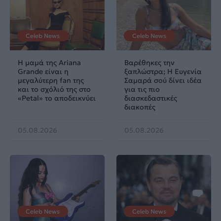
Celeb News
Celeb News
Η μαμά της Ariana
Βαρέθηκες την
Grande είναι η
ξαπλώστρα; Η Ευγενία
μεγαλύτερη fan της
Σαμαρά σού δίνει ιδέα
και το σχόλιό της στο
για τις πιο
«Petal» το αποδεικνύει
διασκεδαστικές
διακοπές
05.08.2026
05.08.2026
Celeb News
Celeb News