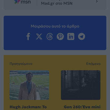
Mad.gr στο MSN
Μοιράσου αυτό το άρθρο
Προηγούμενο
Επόμενο
Hugh Jackman: Το
Gen 260: Ένα mini