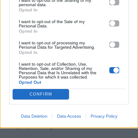
I want to opt-out of the Sharing of my
personal data.
Opted In
I want to opt-out of the Sale of my
Personal Data.
Opted In
I want to opt-out of processing my
Personal Data for Targeted Advertising.
Opted In
I want to opt-out of Collection, Use,
Retention, Sale, and/or Sharing of my
Personal Data that Is Unrelated with the
Purposes for which it was collected.
Opted Out
Μίλησε και για τα επαγγελματικά λάθη του πατέρα
του, τα οποία όπως είπε, πάντα τα εντόπιζε: «Το ότι
CONFIRM
μπορεί να έχει βάλει τις φωνές… να έχει
τσακωθεί… να έχει βρίσει… Αυτά τα γεγονότα,
Data Deletion
Data Access
Privacy Policy
ήμουν ο μόνος που του μιλούσε γι’ αυτά. Του έλεγα
ότι «φίλε, τι κάνεις;»».