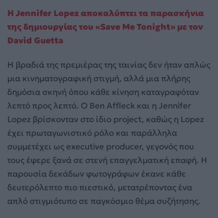
Η Jennifer Lopez αποκαλύπτει τα παρασκήνια
της δημιουργίας του «Save Me Tonight» με τον
David Guetta
Η βραδιά της πρεμιέρας της ταινίας δεν ήταν απλώς
μια κινηματογραφική στιγμή, αλλά μια πλήρης
δημόσια σκηνή όπου κάθε κίνηση καταγραφόταν
λεπτό προς λεπτό. Ο Ben Affleck και η Jennifer
Lopez βρίσκονταν στο ίδιο project, καθώς η Lopez
έχει πρωταγωνιστικό ρόλο και παράλληλα
συμμετέχει ως executive producer, γεγονός που
τους έφερε ξανά σε στενή επαγγελματική επαφή. Η
παρουσία δεκάδων φωτογράφων έκανε κάθε
δευτερόλεπτο πιο πιεστικό, μετατρέποντας ένα
απλό στιγμιότυπο σε παγκόσμιο θέμα συζήτησης.