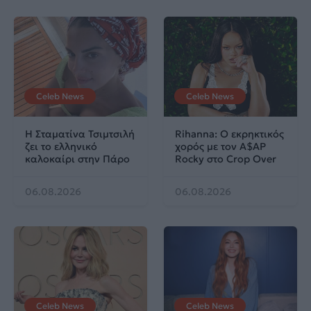
Celeb News
Celeb News
Η Σταματίνα Τσιμτσιλή
Rihanna: Ο εκρηκτικός
ζει το ελληνικό
χορός με τον A$AP
καλοκαίρι στην Πάρο
Rocky στο Crop Over
06.08.2026
06.08.2026
Celeb News
Celeb News