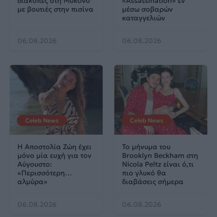
διακοπές στη Μύκονο
«Assassination» εν
με βουτιές στην πισίνα
μέσω σοβαρών
καταγγελιών
06.08.2026
06.08.2026
Celeb News
Celeb News
Η Αποστολία Ζώη έχει
Το μήνυμα του
μόνο μία ευχή για τον
Brooklyn Beckham στη
Αύγουστο:
Nicola Peltz είναι ό,τι
«Περισσότερη…
πιο γλυκό θα
αλμύρα»
διαβάσεις σήμερα
06.08.2026
06.08.2026