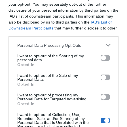
your opt-out. You may separately opt-out of the further
disclosure of your personal information by third parties on the
IAB’s list of downstream participants. This information may
also be disclosed by us to third parties on the
IAB’s List of
Κωνσταντίνος
Η Scarlett
Downstream Participants
that may further disclose it to other
Αργυρός: Όλα όσα
Johansson πίσω
third parties.
δήλωσε για τις
από τις κάμερες –
Personal Data Processing Opt Outs
φήμες για την
Tο «The Nanny
πολιτική και τον
Diaries» γίνεται
I want to opt-out of the Sharing of my
personal data.
ερχομό της κόρης
σειρά στο Netflix
Opted In
του
24.04.2026
I want to opt-out of the Sale of my
24.04.2026
Personal Data.
Opted In
I want to opt-out of processing my
Personal Data for Targeted Advertising.
Opted In
Βιογραφικά
I want to opt-out of Collection, Use,
Ελλήνων
Retention, Sale, and/or Sharing of my
Personal Data that Is Unrelated with the
Καλλιτεχνών
Purposes for which it was collected.