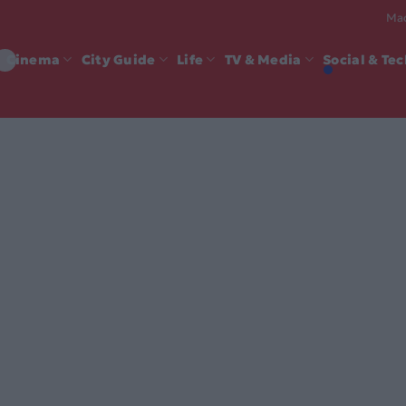
Mad
Cinema
City Guide
Life
TV & Media
Social & Te