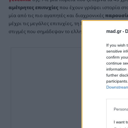
αμέτρητες επιτυχίες
που έχουν γράψει ιστορία στο
μία από τις πιο αγαπητές και διαχρονικές
παρουσίε
μέχρι τις μεγάλες επιτυχίες, τη Eurovision και την 
στιγμές που σημάδεψαν το ελληνικό entertainment.
mad.gr -
D
If you wish 
sensitive in
confirm you
continue se
information 
further disc
participants
Downstream 
Persona
I want t