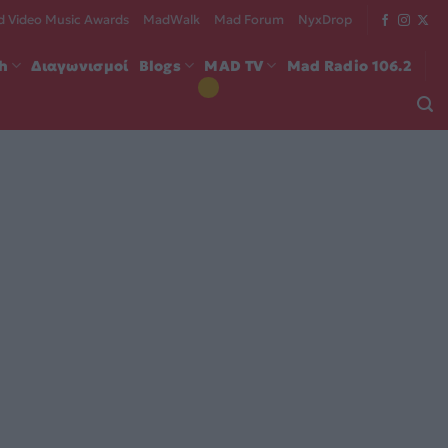
 Video Music Awards
MadWalk
Mad Forum
NyxDrop
ch
Διαγωνισμοί
Blogs
MAD TV
Mad Radio 106.2