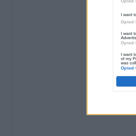
Opted 
I want t
Opted 
I want 
Advertis
Opted 
I want t
of my P
was col
Opted 