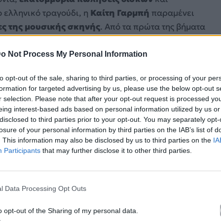
 ελληνικό τραγούδι, η
Καίτη Γαρμπή
παραμένει
ς της μουσικής σκηνής
. Από τα πρώτα της βήματα
οικογένεια που δημιούργησε, η ζωή της είναι γεμάτη
o Not Process My Personal Information
to opt-out of the sale, sharing to third parties, or processing of your per
formation for targeted advertising by us, please use the below opt-out s
r selection. Please note that after your opt-out request is processed y
eing interest-based ads based on personal information utilized by us or
disclosed to third parties prior to your opt-out. You may separately opt-
losure of your personal information by third parties on the IAB’s list of
. This information may also be disclosed by us to third parties on the
IA
Participants
that may further disclose it to other third parties.
l Data Processing Opt Outs
o opt-out of the Sharing of my personal data.