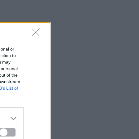
sonal or
ection to
ou may
 personal
out of the
 downstream
B’s List of