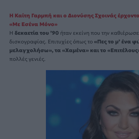
Η Καίτη Γαρμπή και ο Διονύσης Σχοινάς έρχοντ
«Με Εσένα Μόνο»
Η
δεκαετία του ’90
ήταν εκείνη που την καθιέρωσε
δισκογραφίας. Επιτυχίες όπως το
«Πες το μ’ ένα φ
μελαγχολήσω», τα «Χαμένα» και το «Επιτέλους
πολλές γενιές.