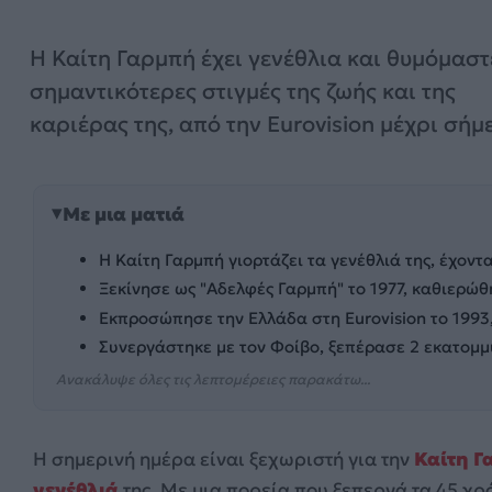
Η Καίτη Γαρμπή έχει γενέθλια και θυμόμαστε
σημαντικότερες στιγμές της ζωής και της
καριέρας της, από την Eurovision μέχρι σήμ
Με μια ματιά
Η Καίτη Γαρμπή γιορτάζει τα γενέθλιά της, έχοντ
Ξεκίνησε ως "Αδελφές Γαρμπή" το 1977, καθιερώθ
Εκπροσώπησε την Ελλάδα στη Eurovision το 1993
Συνεργάστηκε με τον Φοίβο, ξεπέρασε 2 εκατομμ
Ανακάλυψε όλες τις λεπτομέρειες παρακάτω...
Η σημερινή ημέρα είναι ξεχωριστή για την
Καίτη Γ
γενέθλιά
της. Με μια πορεία που ξεπερνά τα 45 χρ