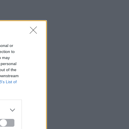
sonal or
ection to
ou may
 personal
out of the
 downstream
B’s List of