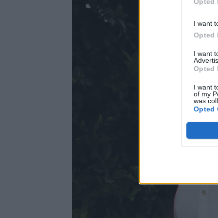
Opted 
I want t
Opted 
I want 
Advertis
Opted 
I want t
of my P
was col
Opted 