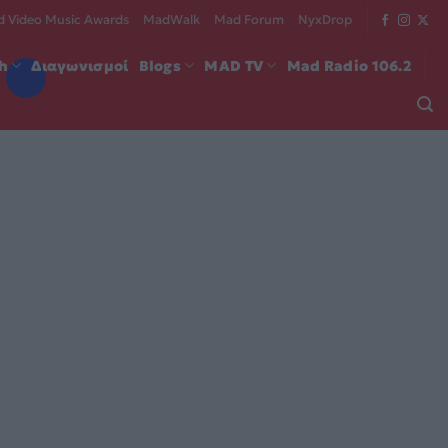
 Video Music Awards
MadWalk
Mad Forum
NyxDrop
ch
Διαγωνισμοί
Blogs
MAD TV
Mad Radio 106.2