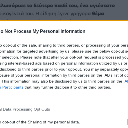
λωσόρισε το δεύτερο παιδί του, ένα υγιέστατο
ικογένειά του. Η είδηση έγινε γρήγορα
θέμα
αστές του γνωστού τραγουδιστή να στέλνουν τις
ες μετά τη γέννηση του πρώτου τους παιδιού και
o Not Process My Personal Information
ο ζευγάρι
.
to opt-out of the sale, sharing to third parties, or processing of your per
formation for targeted advertising by us, please use the below opt-out s
r selection. Please note that after your opt-out request is processed y
eing interest-based ads based on personal information utilized by us or
disclosed to third parties prior to your opt-out. You may separately opt-
losure of your personal information by third parties on the IAB’s list of
. This information may also be disclosed by us to third parties on the
IA
Participants
that may further disclose it to other third parties.
l Data Processing Opt Outs
o opt-out of the Sharing of my personal data.