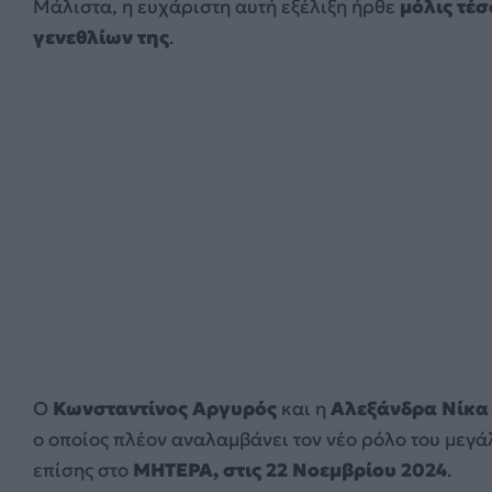
Μάλιστα, η ευχάριστη αυτή εξέλιξη ήρθε
μόλις τέσ
γενεθλίων της
.
Ο
Κωνσταντίνος Αργυρός
και η
Αλεξάνδρα Νίκα
ο οποίος πλέον αναλαμβάνει τον νέο ρόλο του μεγά
επίσης στο
ΜΗΤΕΡΑ, στις 22 Νοεμβρίου 2024
.