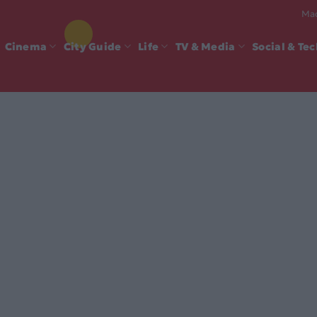
Mad
Cinema
City Guide
Life
TV & Media
Social & Te