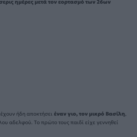
σερις ημέρες μετά τον εορτασμό των 26ων
έχουν ήδη αποκτήσει
έναν γιο, τον μικρό Βασίλη
,
λου αδελφού. Το πρώτο τους παιδί είχε γεννηθεί