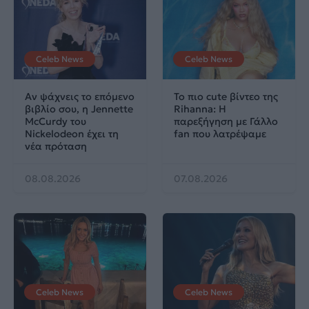
Celeb News
Celeb News
Αν ψάχνεις το επόμενο
Το πιο cute βίντεο της
βιβλίο σου, η Jennette
Rihanna: Η
McCurdy του
παρεξήγηση με Γάλλο
Nickelodeon έχει τη
fan που λατρέψαμε
νέα πρόταση
08.08.2026
07.08.2026
Celeb News
Celeb News