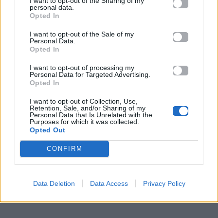
I want to opt-out of the Sharing of my
ξανά στην ελληνική πρωτεύουσα, αυτή τη
personal data.
Opted In
φορά με τον σύντροφό της, Romain Gavras
,
επιβεβαιώνοντας πως η σχέση της με την Ελλάδα
I want to opt-out of the Sale of my
Personal Data.
δεν είναι απλώς τουριστική, αλλά έχει πιο σταθερό
Opted In
χαρακτήρα.
I want to opt-out of processing my
Personal Data for Targeted Advertising.
Η Ελλάδα στο επίκεντρο των celebrities: Kevin
Opted In
Hart και Ludacris ζουν το απόλυτο καλοκαιρινό
I want to opt-out of Collection, Use,
Retention, Sale, and/or Sharing of my
escape
Personal Data that Is Unrelated with the
Purposes for which it was collected.
Opted Out
CONFIRM
Data Deletion
Data Access
Privacy Policy