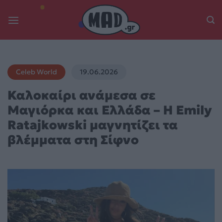
Skip
to
content
Celeb World
19.06.2026
Καλοκαίρι ανάμεσα σε
Μαγιόρκα και Ελλάδα – Η Emily
Ratajkowski μαγνητίζει τα
βλέμματα στη Σίφνο