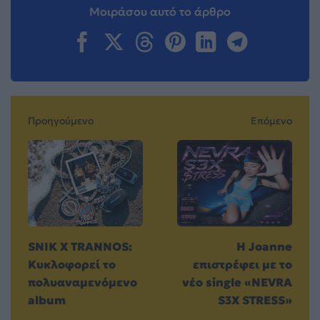
Μοιράσου αυτό το άρθρο
Προηγούμενο
Επόμενο
SNIK X TRANNOS:
Η Joanne
Κυκλοφορεί το
επιστρέφει με το
πολυαναμενόμενο
νέο single «NEVRA
album
S3X STRESS»