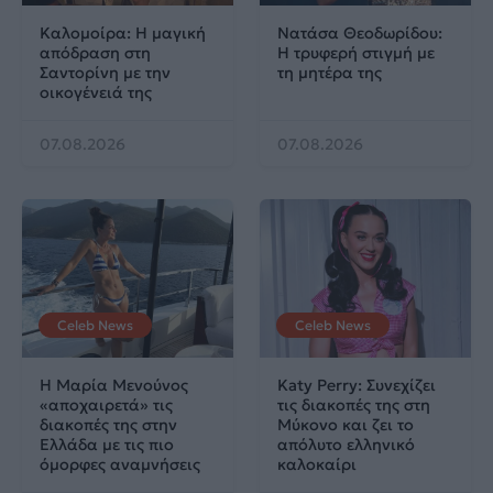
Καλομοίρα: Η μαγική
Νατάσα Θεοδωρίδου:
απόδραση στη
Η τρυφερή στιγμή με
Σαντορίνη με την
τη μητέρα της
οικογένειά της
07.08.2026
07.08.2026
Celeb News
Celeb News
Η Μαρία Μενούνος
Katy Perry: Συνεχίζει
«αποχαιρετά» τις
τις διακοπές της στη
διακοπές της στην
Μύκονο και ζει το
Ελλάδα με τις πιο
απόλυτο ελληνικό
όμορφες αναμνήσεις
καλοκαίρι