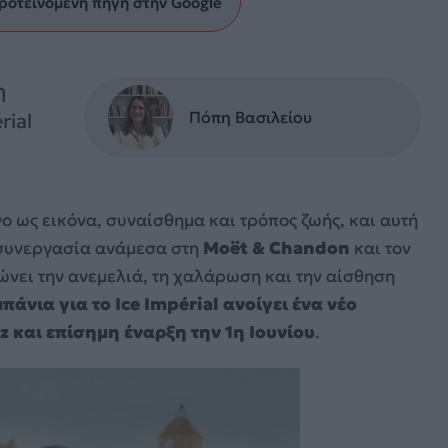
ροτεινόμενη πηγή στην Google
η
Πόπη Βασιλείου
rial
ο ως εικόνα, συναίσθημα και τρόπος ζωής, και αυτή
ή συνεργασία ανάμεσα στη
Moët & Chandon
και τον
ώνει την ανεμελιά, τη χαλάρωση και την αίσθηση
πάνια για το Ice Impérial ανοίγει ένα νέο
z και επίσημη έναρξη την 1η Ιουνίου
.