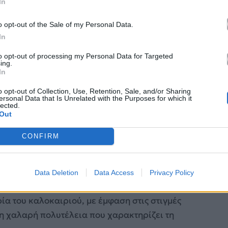
In
o opt-out of the Sale of my Personal Data.
In
to opt-out of processing my Personal Data for Targeted
ing.
In
o opt-out of Collection, Use, Retention, Sale, and/or Sharing
ersonal Data that Is Unrelated with the Purposes for which it
lected.
Out
gram.com/Pharrell/
CONFIRM
α, αλλά τη συνέχεια ενός δημιουργικού διαλόγου
αναπροσδιόρισε την εικόνα της Maison μέσα από μια
Data Deletion
Data Access
Privacy Policy
ιορτής. Στη νέα αυτή φάση, το Ice Impérial
ία του καλοκαιριού, με έμφαση στις στιγμές
τη χαλαρή πολυτέλεια που χαρακτηρίζει τη