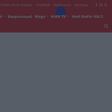
 Video Music Awards
MadWalk
Mad Forum
NyxDrop
ch
Διαγωνισμοί
Blogs
MAD TV
Mad Radio 106.2