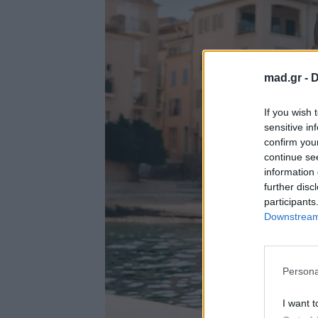
mad.gr -
D
If you wish 
sensitive in
confirm you
continue se
information 
further disc
participants
Downstream 
Persona
I want t