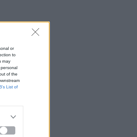
sonal or
ection to
ou may
 personal
out of the
 downstream
B’s List of