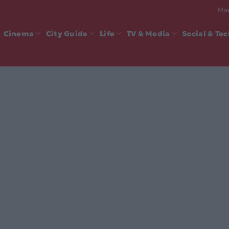
Mad
Cinema
City Guide
Life
TV & Media
Social & Te