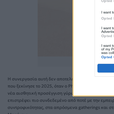
Opted 
I want t
Opted 
I want 
Advertis
Opted 
I want t
of my P
was col
Opted 
https://www.insta
Η συνεργασία αυτή δεν αποτελεί μια απλή καμπάνι
που ξεκίνησε το 2025, όταν ο Pharrell Williams επ
νέα αισθητική προσέγγιση γύρω από την έννοια της γ
επιστρέφει πιο συνδεδεμένο από ποτέ με την εμπειρ
συντροφικότητας, στα απρόσμενα gatherings και σ