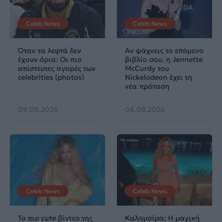
Celeb News
Celeb News
Όταν τα λεφτά δεν
Αν ψάχνεις το επόμενο
έχουν όρια: Οι πιο
βιβλίο σου, η Jennette
απίστευτες αγορές των
McCurdy του
celebrities (photos)
Nickelodeon έχει τη
νέα πρόταση
09.08.2026
08.08.2026
Celeb News
Celeb News
Το πιο cute βίντεο της
Καλομοίρα: Η μαγική