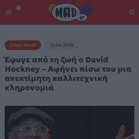
Skip
to
content
Celeb World
12.06.2026
Έφυγε από τη ζωή ο David
Hockney – Αφήνει πίσω του μια
ανεκτίμητη καλλιτεχνική
κληρονομιά