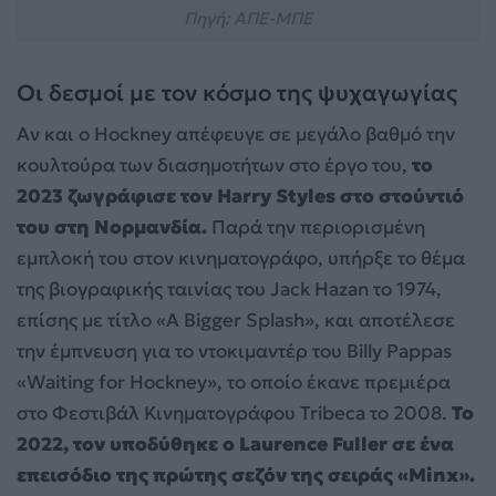
Πηγή: ΑΠΕ-ΜΠΕ
Οι δεσμοί με τον κόσμο της ψυχαγωγίας
Αν και ο Hockney απέφευγε σε μεγάλο βαθμό την
κουλτούρα των διασημοτήτων στο έργο του,
το
2023 ζωγράφισε τον Harry Styles στο στούντιό
του στη Νορμανδία.
Παρά την περιορισμένη
εμπλοκή του στον κινηματογράφο, υπήρξε το θέμα
της βιογραφικής ταινίας του Jack Hazan το 1974,
επίσης με τίτλο «A Bigger Splash», και αποτέλεσε
την έμπνευση για το ντοκιμαντέρ του Billy Pappas
«Waiting for Hockney», το οποίο έκανε πρεμιέρα
στο Φεστιβάλ Κινηματογράφου Tribeca το 2008.
Το
2022, τον υποδύθηκε ο Laurence Fuller σε ένα
επεισόδιο της πρώτης σεζόν της σειράς «Minx».