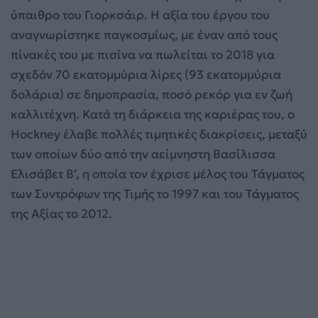
ύπαιθρο του Γιορκσάιρ. Η αξία του έργου του
αναγνωρίστηκε παγκοσμίως, με έναν από τους
πίνακές του με πισίνα να πωλείται το 2018 για
σχεδόν 70 εκατομμύρια λίρες (93 εκατομμύρια
δολάρια) σε δημοπρασία, ποσό ρεκόρ για εν ζωή
καλλιτέχνη. Κατά τη διάρκεια της καριέρας του, ο
Hockney έλαβε πολλές τιμητικές διακρίσεις, μεταξύ
των οποίων δύο από την αείμνηστη Βασίλισσα
Ελισάβετ Β’, η οποία τον έχρισε μέλος του Τάγματος
των Συντρόφων της Τιμής το 1997 και του Τάγματος
της Αξίας το 2012.