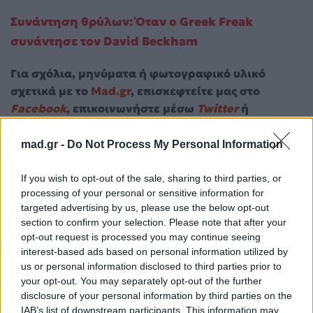
Συνάντηση θρύλων: Όταν ο Greek Freak
συνάντησε τον David Beckham
Για σχόλια, μηνύματα ή φωτογραφικό υλικό
σχετικά με το
Mad.gr
, επισκεφτείτε μας στο
Facebook
, επικοινωνήστε μέσω
Twitter
ή
ακολουθήστε μας στο
Instagram
.
mad.gr -
Do Not Process My Personal Information
David Hockney
If you wish to opt-out of the sale, sharing to third parties, or
processing of your personal or sensitive information for
Ακολουθήστε το
targeted advertising by us, please use the below opt-out
Mad.gr στο Google
News
section to confirm your selection. Please note that after your
opt-out request is processed you may continue seeing
interest-based ads based on personal information utilized by
Ακολουθήστε το
us or personal information disclosed to third parties prior to
Mad.gr στο MSN
your opt-out. You may separately opt-out of the further
disclosure of your personal information by third parties on the
IAB’s list of downstream participants. This information may