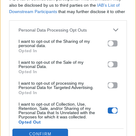
also be disclosed by us to third parties on the
IAB’s List of
Μοιράσου αυτό το άρθρο
Downstream Participants
that may further disclose it to other
third parties.
Personal Data Processing Opt Outs
I want to opt-out of the Sharing of my
personal data.
Opted In
Προηγούμενο
Επόμενο
I want to opt-out of the Sale of my
Personal Data.
Opted In
I want to opt-out of processing my
Personal Data for Targeted Advertising.
Opted In
I want to opt-out of Collection, Use,
Retention, Sale, and/or Sharing of my
Sun Seekers: H νέα
«Σαν Εσένα»: Το
Personal Data that Is Unrelated with the
Purposes for which it was collected.
καμπάνια της
νέο ντουέτο της
Opted Out
Haralas με την Ήβη
Emmanouela και
Αδάμου φέρνει το
του Roi 6/12
CONFIRM