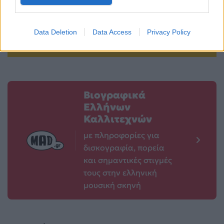
καλοκαίρι στα
έρχεται να μείνει
πόδια σου
στο repeat
Data Deletion
Data Access
Privacy Policy
12.06.2026
12.06.2026
Βιογραφικά
Ελλήνων
Καλλιτεχνών
με πληροφορίες για
δισκογραφία, πορεία
και σημαντικές στιγμές
τους στην ελληνική
μουσική σκηνή