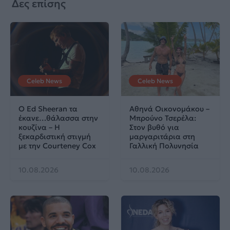
Δες επίσης
Celeb News
Celeb News
Ο Ed Sheeran τα
Αθηνά Οικονομάκου –
έκανε…θάλασσα στην
Μπρούνο Τσερέλα:
κουζίνα – Η
Στον βυθό για
ξεκαρδιστική στιγμή
μαργαριτάρια στη
με την Courteney Cox
Γαλλική Πολυνησία
10.08.2026
10.08.2026