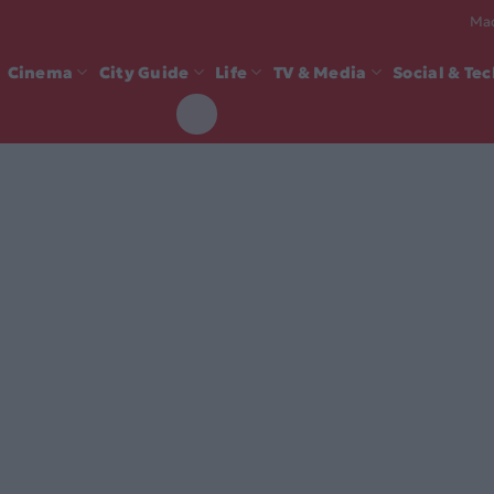
Mad
Cinema
City Guide
Life
TV & Media
Social & Te