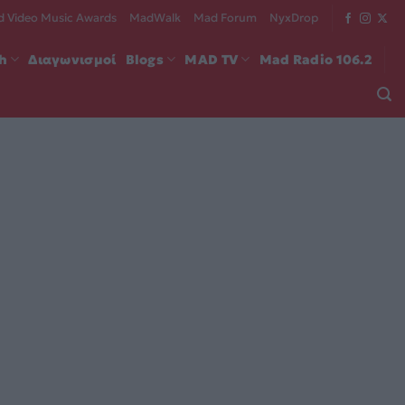
 Video Music Awards
MadWalk
Mad Forum
NyxDrop
ch
Διαγωνισμοί
Blogs
MAD TV
Mad Radio 106.2