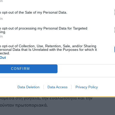
In
o opt-out of the Sale of my Personal Data.
In
to opt-out of processing my Personal Data for Targeted
ing.
In
o opt-out of Collection, Use, Retention, Sale, and/or Sharing
ersonal Data that Is Unrelated with the Purposes for which it
lected.
Out
ΑΠΕ-ΜΠΕ
CONFIRM
όλις 36 ετών
, πολύ πριν από τη σεξουαλική
τάφερε να ανοίξει τον δρόμο για μια πιο έντονη
Data Deletion
Data Access
Privacy Policy
Η παρουσία της στην οθόνη δεν βασιζόταν μόνο
νάμεσα στη γοητεία, την ευαλωτότητα και την
ωρούνταν πρωτοποριακά.