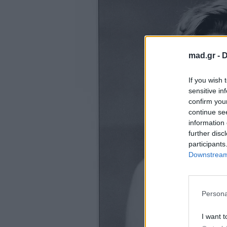
mad.gr -
D
If you wish 
sensitive in
confirm you
continue se
information 
further disc
participants
Downstream 
Persona
I want t