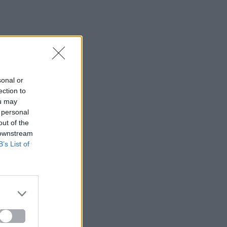
sonal or
ection to
ou may
 personal
out of the
 downstream
B’s List of