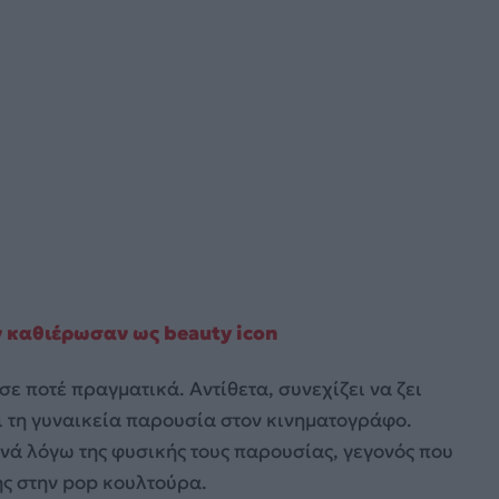
ν καθιέρωσαν ως beauty icon
ε ποτέ πραγματικά. Αντίθετα, συνεχίζει να ζει
ι τη γυναικεία παρουσία στον κινηματογράφο.
χνά λόγω της φυσικής τους παρουσίας, γεγονός που
ης στην pop κουλτούρα.