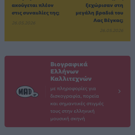
ακούγεται πλέον
ξεχώρισαν στη
στις συναυλίες της;
μεγάλη βραδιά του
Λας Βέγκας;
26.05.2026
26.05.2026
Βιογραφικά
Ελλήνων
Καλλιτεχνών
με πληροφορίες για
δισκογραφία, πορεία
και σημαντικές στιγμές
τους στην ελληνική
μουσική σκηνή