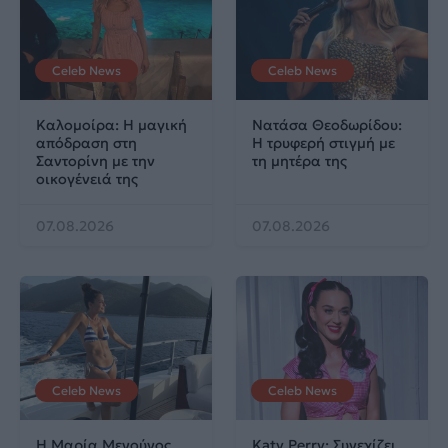
Celeb News
Celeb News
Καλομοίρα: Η μαγική
Νατάσα Θεοδωρίδου:
απόδραση στη
Η τρυφερή στιγμή με
Σαντορίνη με την
τη μητέρα της
οικογένειά της
07.08.2026
07.08.2026
Celeb News
Celeb News
Η Μαρία Μενούνος
Katy Perry: Συνεχίζει