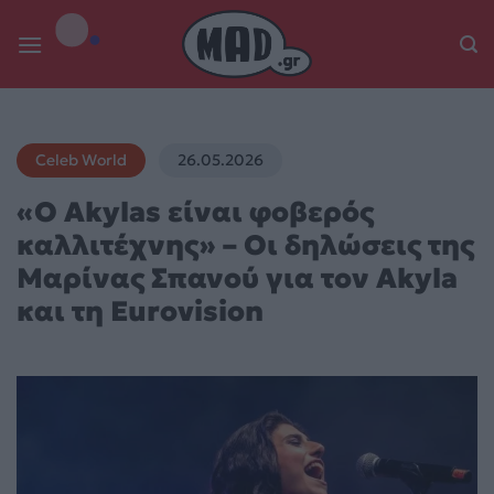
Skip
to
content
Celeb World
26.05.2026
«Ο Akylas είναι φοβερός
καλλιτέχνης» – Οι δηλώσεις της
Μαρίνας Σπανού για τον Akyla
και τη Eurovision