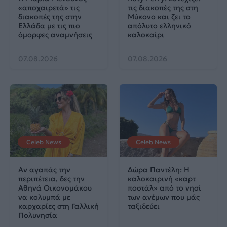
«αποχαιρετά» τις
τις διακοπές της στη
διακοπές της στην
Μύκονο και ζει το
Ελλάδα με τις πιο
απόλυτο ελληνικό
όμορφες αναμνήσεις
καλοκαίρι
07.08.2026
07.08.2026
Celeb News
Celeb News
Αν αγαπάς την
Δώρα Παντέλη: Η
περιπέτεια, δες την
καλοκαιρινή «καρτ
Αθηνά Οικονομάκου
ποστάλ» από το νησί
να κολυμπά με
των ανέμων που μάς
καρχαρίες στη Γαλλική
ταξιδεύει
Πολυνησία