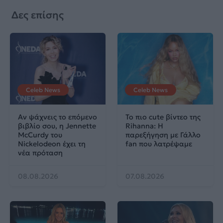
Δες επίσης
Celeb News
Celeb News
Αν ψάχνεις το επόμενο
Το πιο cute βίντεο της
βιβλίο σου, η Jennette
Rihanna: Η
McCurdy του
παρεξήγηση με Γάλλο
Nickelodeon έχει τη
fan που λατρέψαμε
νέα πρόταση
08.08.2026
07.08.2026