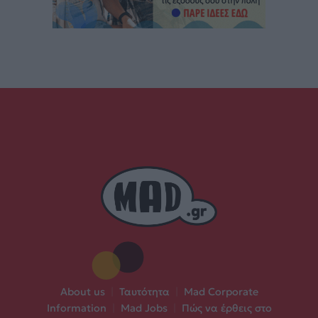
About us
|
Ταυτότητα
|
Mad Corporate
Information
|
Mad Jobs
|
Πώς να έρθεις στο