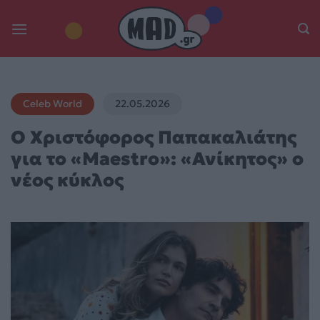
Skip
to
content
Celeb World
22.05.2026
Ο Χριστόφορος Παπακαλιάτης
για το «Maestro»: «Ανίκητος» ο
νέος κύκλος