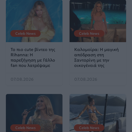
Celeb News
Celeb News
Το πιο cute βίντεο της
Καλομοίρα: Η μαγική
Rihanna: Η
απόδραση στη
παρεξήγηση με Γάλλο
Σαντορίνη με την
fan που λατρέψαμε
οικογένειά της
07.08.2026
07.08.2026
Celeb News
Celeb News