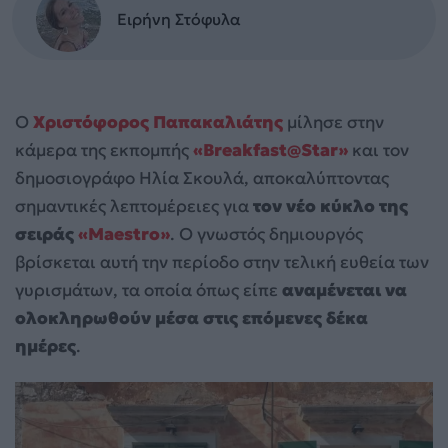
Ειρήνη Στόφυλα
Ο
Χριστόφορος Παπακαλιάτης
μίλησε στην
κάμερα της εκπομπής
«Breakfast@Star»
και τον
δημοσιογράφο Ηλία Σκουλά, αποκαλύπτοντας
σημαντικές λεπτομέρειες για
τον νέο κύκλο της
σειράς
«Maestro»
. Ο γνωστός δημιουργός
βρίσκεται αυτή την περίοδο στην τελική ευθεία των
γυρισμάτων, τα οποία όπως είπε
αναμένεται να
ολοκληρωθούν μέσα στις επόμενες δέκα
ημέρες
.