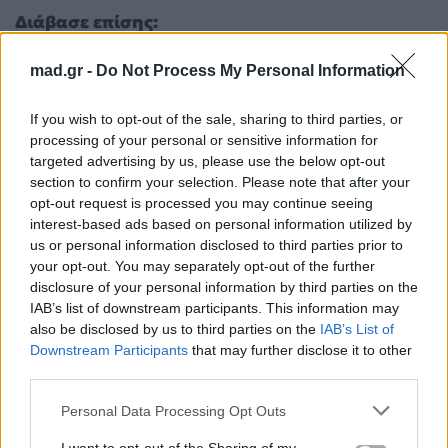
Διάβασε επίσης:
«Τον είδα να δακρύζει και κατάλαβα τα
mad.gr -
Do Not Process My Personal Information
πάντα» – Ο Πέτρος Ιακωβίδης εξομολογείται
If you wish to opt-out of the sale, sharing to third parties, or
για τον πατέρα του
processing of your personal or sensitive information for
Αθηνά Οικονομάκου: Ο «μυστικός» γάμος
targeted advertising by us, please use the below opt-out
και το ξαφνικό bachelorette στη Λισαβόνα
section to confirm your selection. Please note that after your
opt-out request is processed you may continue seeing
interest-based ads based on personal information utilized by
Για σχόλια, μηνύματα ή φωτογραφικό υλικό
us or personal information disclosed to third parties prior to
σχετικά με το
Mad.gr
, επισκεφτείτε μας στο
your opt-out. You may separately opt-out of the further
Facebook
, επικοινωνήστε μέσω
Twitter
ή
disclosure of your personal information by third parties on the
ακολουθήστε μας στο
Instagram
.
IAB’s list of downstream participants. This information may
also be disclosed by us to third parties on the
IAB’s List of
Maestro
Χριστόφορος Παπακαλιάτης
Downstream Participants
that may further disclose it to other
third parties.
Ακολουθήστε το
Personal Data Processing Opt Outs
Mad.gr στο Google
News