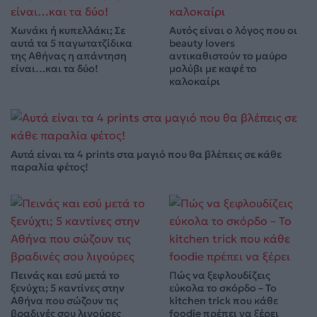
Χωνάκι ή κυπελλάκι; Σε
Αυτός είναι ο λόγος που οι
αυτά τα 5 παγωτατζίδικα
beauty lovers
της Αθήνας η απάντηση
αντικαθιστούν το μαύρο
είναι…και τα δύο!
μολύβι με καφέ το
καλοκαίρι
Αυτά είναι τα 4 prints στα μαγιό που θα βλέπεις σε κάθε
παραλία φέτος!
Πεινάς και εσύ μετά το
Πώς να ξεφλουδίζεις
ξενύχτι; 5 καντίνες στην
εύκολα το σκόρδο – Το
Αθήνα που σώζουν τις
kitchen trick που κάθε
βραδινές σου λιγούρες
foodie πρέπει να ξέρει