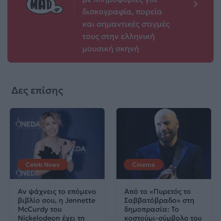
δισκογραφία, πορεία
και σημαντικές στιγμές
τους στην ελληνική
μουσική σκηνή
Δες επίσης
Celeb News
Cinema
Αν ψάχνεις το επόμενο
Από το «Πυρετός το
βιβλίο σου, η Jennette
Σαββατόβραδο» στη
McCurdy του
δημοπρασία: Το
Nickelodeon έχει τη
κοστούμι-σύμβολο του