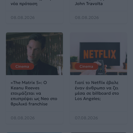
νέα πρόταση
John Travolta
08.08.2026
08.08.2026
Cinema
Cinema
«The Matrix 5»: Ο
Γιατί το Netflix έβαλε
Keanu Reeves
έναν άνθρωπο να ζει
ετοιμάζεται να
μέσα σε billboard στο
επιστρέψει ως Neo στο
Los Angeles;
θρυλικό franchise
08.08.2026
07.08.2026