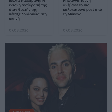
Ιουλία Καλλιμάνη: Η
Η Ιωάννα Τούνη
έντονη αντίδρασή της
ανέβασε το πιο
όταν θεατής τής
καλοκαιρινό post από
πέταξε λουλούδια στη
τη Μύκονο
σκηνή
07.08.2026
07.08.2026
Celeb News