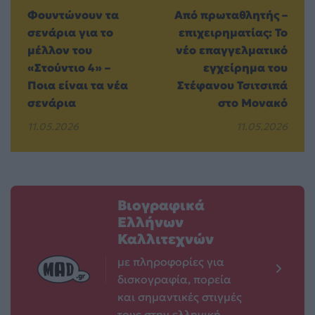
Φουντώνουν τα
Από πρωταθλητής –
σενάρια για το
επιχειρηματίας: To
μέλλον του
νέο επαγγελματικό
«Στούντιο 4» –
εγχείρημα του
Ποια είναι τα νέα
Στέφανου Τσιτσιπά
σενάρια
στο Μονακό
11.05.2026
11.05.2026
Βιογραφικά
Ελλήνων
Καλλιτεχνών
με πληροφορίες για
δισκογραφία, πορεία
και σημαντικές στιγμές
τους στην ελληνική