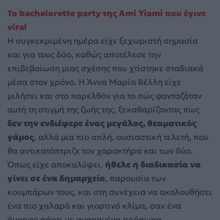
Το bachelorette party της Ami Yiami που έγινε
viral
Η συγκεκριμένη ημέρα είχε ξεχωριστή σημασία
και για τους δύο, καθώς αποτέλεσε την
επιβεβαίωση μιας σχέσης που χτίστηκε σταδιακά
μέσα στον χρόνο. Η Άννα Μαρία Βέλλη είχε
μιλήσει και στο παρελθόν για το πώς φανταζόταν
αυτή τη στιγμή της ζωής της, ξεκαθαρίζοντας πως
δεν την ενδιέφερε ένας μεγάλος, θεαματικός
γάμος
, αλλά μια πιο απλή, ουσιαστική τελετή, που
θα αντικατόπτριζε τον χαρακτήρα και των δύο.
Όπως είχε αποκαλύψει,
ήθελε η διαδικασία να
γίνει σε ένα δημαρχείο
, παρουσία των
κουμπάρων τους, και στη συνέχεια να ακολουθήσει
ένα πιο χαλαρό και γιορτινό κλίμα, σαν ένα
όμορφο πάρτι με αγαπημένα πρόσωπα.