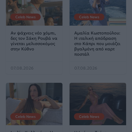
Celeb News
Celeb News
Αν ψάχνεις νέο χόμπι,
Αμαλία Κωστοπούλου:
δες τον Σάκη Ρουβά να
Η ιταλική απόδραση
γίνεται μελισσοκόμος
στο Κάπρι που μοιάζει
στην Κύθνο
βγαλμένη από καρτ
ποστάλ
07.08.2026
07.08.2026
Celeb News
Celeb News