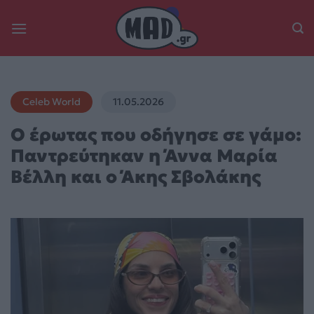
Skip
to
content
Celeb World
11.05.2026
Ο έρωτας που οδήγησε σε γάμο:
Παντρεύτηκαν η Άννα Μαρία
Βέλλη και ο Άκης Σβολάκης