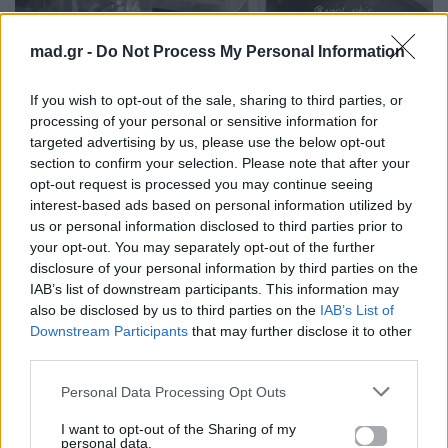
mad.gr -
Do Not Process My Personal Information
If you wish to opt-out of the sale, sharing to third parties, or
processing of your personal or sensitive information for
https://www.instagram.com/amiyiami/
targeted advertising by us, please use the below opt-out
section to confirm your selection. Please note that after your
opt-out request is processed you may continue seeing
Ο πολιτικός γάμος πραγματοποιήθηκε σε πολύ
interest-based ads based on personal information utilized by
στενό οικογενειακό και φιλικό κύκλο, ακριβώς
us or personal information disclosed to third parties prior to
your opt-out. You may separately opt-out of the further
όπως το είχε επιλέξει το ζευγάρι εξαρχής, ώστε να
disclosure of your personal information by third parties on the
διατηρήσει τη στιγμή όσο πιο προσωπική και
IAB’s list of downstream participants. This information may
αυθεντική γίνεται. Παράλληλα, είχε ήδη
also be disclosed by us to third parties on the
IAB’s List of
Downstream Participants
that may further disclose it to other
προγραμματιστεί ένα μεγαλύτερο και πιο χαλαρό
third parties.
γιορτινό
πάρτι
για το
Σάββατο 9 Μαΐου στον
Πειραιά
, όπου η Άννα Μαρία Βέλλη και ο Άκης
Personal Data Processing Opt Outs
Σβολάκης θα γιορτάσουν τη νέα αυτή αρχή της ζωής
I want to opt-out of the Sharing of my
personal data.
τους μαζί με περισσότερους φίλους και αγαπημένα