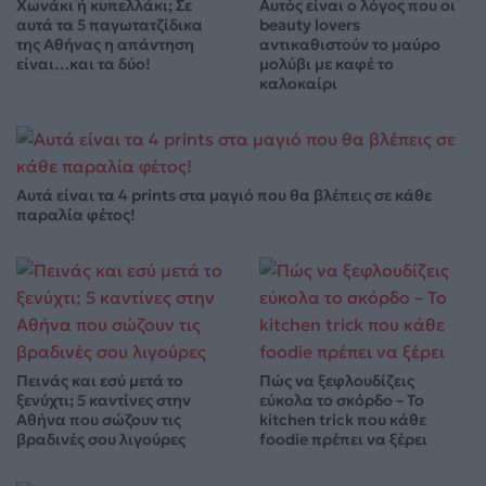
Χωνάκι ή κυπελλάκι; Σε
Αυτός είναι ο λόγος που οι
αυτά τα 5 παγωτατζίδικα
beauty lovers
της Αθήνας η απάντηση
αντικαθιστούν το μαύρο
είναι…και τα δύο!
μολύβι με καφέ το
καλοκαίρι
Αυτά είναι τα 4 prints στα μαγιό που θα βλέπεις σε κάθε
παραλία φέτος!
Πεινάς και εσύ μετά το
Πώς να ξεφλουδίζεις
ξενύχτι; 5 καντίνες στην
εύκολα το σκόρδο – Το
Αθήνα που σώζουν τις
kitchen trick που κάθε
βραδινές σου λιγούρες
foodie πρέπει να ξέρει