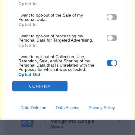
Opted In
πρόσωπα, σε ένα πιο εορταστικό και ανεπιτήδευτο
I want to opt-out of the Sale of my
κλίμα.
Personal Data.
Opted In
Η μητρότητα μέσα από τα μάτια της Ελένης
I want to opt-out of processing my
Φουρέιρα – Το συγκινητικό βίντεο με τον γιο της
Personal Data for Targeted Advertising.
Opted In
για τη Γιορτή της Μητέρας
I want to opt-out of Collection, Use,
Retention, Sale, and/or Sharing of my
Για σχόλια, μηνύματα ή φωτογραφικό υλικό
Personal Data that Is Unrelated with the
Purposes for which it was collected.
σχετικά με το
Mad.gr
, επισκεφτείτε μας στο
Opted Out
Facebook
, επικοινωνήστε μέσω
Twitter
ή
ακολουθήστε μας στο
Instagram
.
CONFIRM
Άκης Σβολάκης
Άννα Μαρία Βέλλη
ΓΑΜΟΣ
Data Deletion
Data Access
Privacy Policy
Ακολουθήστε το
Mad.gr στο Google
News