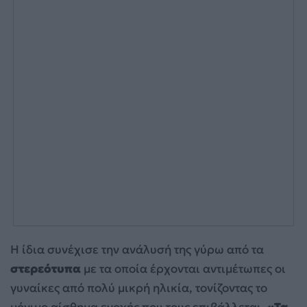
Η ίδια συνέχισε την ανάλυσή της γύρω από τα
στερεότυπα
με τα οποία έρχονται αντιμέτωπες οι
γυναίκες από πολύ μικρή ηλικία, τονίζοντας το
μόνιμο αίσθημα ενοχής που τους επιβάλλεται.
«Τα