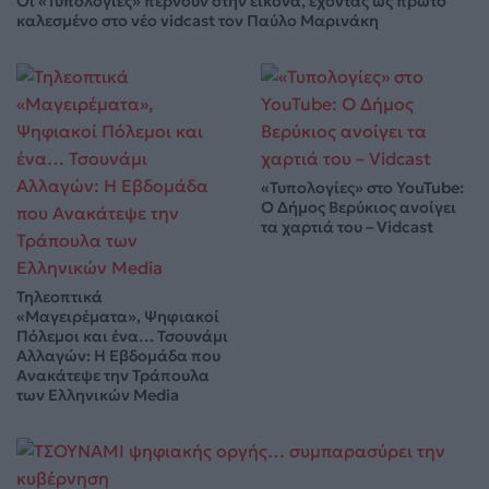
Οι «Τυπολογίες» περνούν στην εικόνα, έχοντας ως πρώτο
καλεσμένο στο νέο vidcast τον Παύλο Μαρινάκη
«Τυπολογίες» στο YouTube:
Ο Δήμος Βερύκιος ανοίγει
τα χαρτιά του – Vidcast
Τηλεοπτικά
«Μαγειρέματα», Ψηφιακοί
Πόλεμοι και ένα… Τσουνάμι
Αλλαγών: Η Εβδομάδα που
Ανακάτεψε την Τράπουλα
των Ελληνικών Media