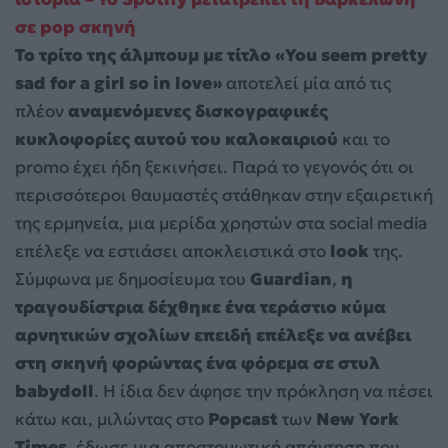
σε pop σκηνή
Το τρίτο της άλμπουμ με τίτλο «You seem pretty
sad for a girl so in love»
αποτελεί μία από τις
πλέον
αναμενόμενες δισκογραφικές
κυκλοφορίες αυτού του καλοκαιριού
και το
promo έχει ήδη ξεκινήσει. Παρά το γεγονός ότι οι
περισσότεροι θαυμαστές στάθηκαν στην εξαιρετική
της ερμηνεία, μια μερίδα χρηστών στα social media
επέλεξε να εστιάσει αποκλειστικά στο
look
της.
Σύμφωνα με δημοσίευμα του
Guardian
,
η
τραγουδίστρια δέχθηκε ένα τεράστιο κύμα
αρνητικών σχολίων επειδή επέλεξε να ανέβει
στη σκηνή φορώντας ένα φόρεμα σε στυλ
babydoll
. Η ίδια δεν άφησε την πρόκληση να πέσει
κάτω και, μιλώντας στο
Popcast
των
New York
Times
, έδωσε μια αποστομωτική απάντηση που