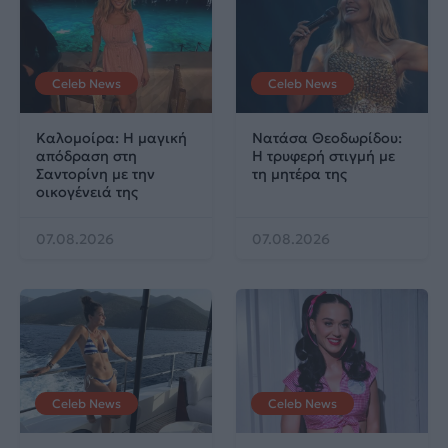
Celeb News
Celeb News
Καλομοίρα: Η μαγική
Νατάσα Θεοδωρίδου:
απόδραση στη
Η τρυφερή στιγμή με
Σαντορίνη με την
τη μητέρα της
οικογένειά της
07.08.2026
07.08.2026
Celeb News
Celeb News