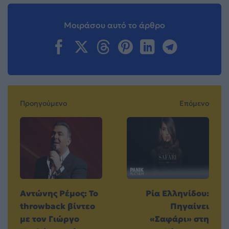
Μοιράσου αυτό το άρθρο
Προηγούμενο
Επόμενο
Αντώνης Ρέμος: Το
Ρία Ελληνίδου:
throwback βίντεο
Πηγαίνει
με τον Γιώργο
«Σαφάρι» στη