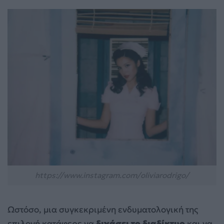
https://www.instagram.com/oliviarodrigo/
Ωστόσο, μια συγκεκριμένη ενδυματολογική της
επιλογή κατάφερε να
διχάσει το διαδίκτυο
και να