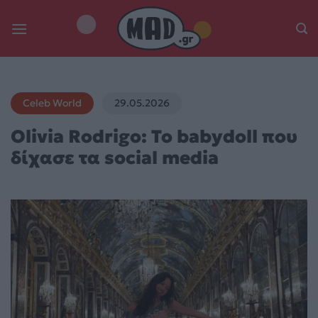
Skip
to
content
Celeb World
29.05.2026
Olivia Rodrigo: Το babydoll που
δίχασε τα social media