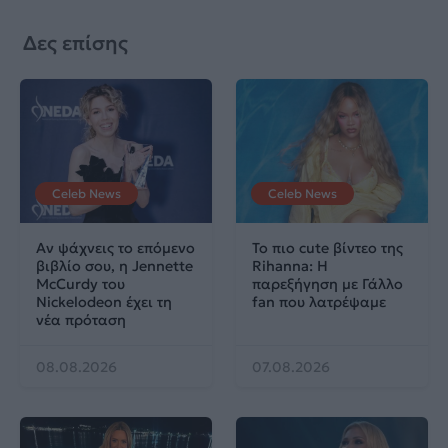
Δες επίσης
Celeb News
Celeb News
Αν ψάχνεις το επόμενο
Το πιο cute βίντεο της
βιβλίο σου, η Jennette
Rihanna: Η
McCurdy του
παρεξήγηση με Γάλλο
Nickelodeon έχει τη
fan που λατρέψαμε
νέα πρόταση
08.08.2026
07.08.2026