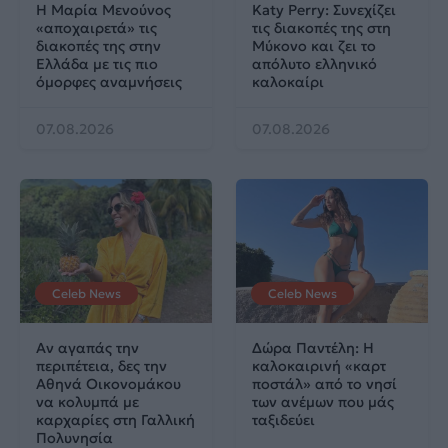
Η Μαρία Μενούνος
Katy Perry: Συνεχίζει
«αποχαιρετά» τις
τις διακοπές της στη
διακοπές της στην
Μύκονο και ζει το
Ελλάδα με τις πιο
απόλυτο ελληνικό
όμορφες αναμνήσεις
καλοκαίρι
07.08.2026
07.08.2026
Celeb News
Celeb News
Αν αγαπάς την
Δώρα Παντέλη: Η
περιπέτεια, δες την
καλοκαιρινή «καρτ
Αθηνά Οικονομάκου
ποστάλ» από το νησί
να κολυμπά με
των ανέμων που μάς
καρχαρίες στη Γαλλική
ταξιδεύει
Πολυνησία