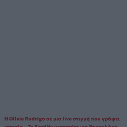
Η Olivia Rodrigo σε μια live στιγμή που γράφει
ιστορία – Το Spotify μετατρέπει τη Βαρκελώνη