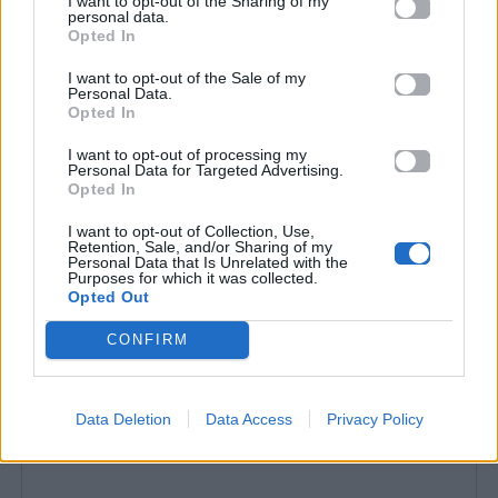
I want to opt-out of the Sharing of my
personal data.
Courtney Love, γυναίκες που αποτελούν
Opted In
πρότυπα για εμένα»
, δήλωσε χαρακτηριστικά,
I want to opt-out of the Sale of my
αναφερόμενη στα είδωλα του κινήματος Riot Grrrl.
Personal Data.
Opted In
Η αντίδραση αυτή δεν πέρασε απαρατήρητη από
την ίδια την Κόρτνεϊ Λαβ, η οποία έσπευσε να
I want to opt-out of processing my
Personal Data for Targeted Advertising.
στηρίξει δημόσια τη νεαρή συνάδελφό της,
Opted In
ανεβάζοντας υποστηρικτικά stories στον
I want to opt-out of Collection, Use,
προσωπικό της λογαριασμό στο Instagram.
Retention, Sale, and/or Sharing of my
Personal Data that Is Unrelated with the
Purposes for which it was collected.
Opted Out
CONFIRM
Data Deletion
Data Access
Privacy Policy