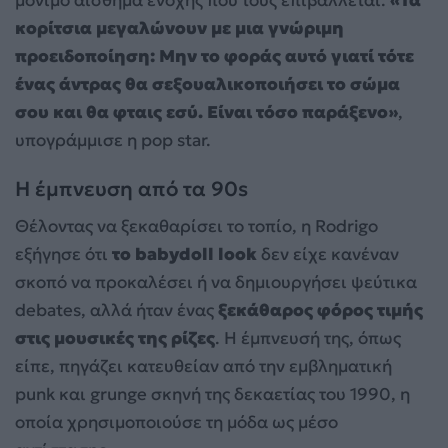
κορίτσια μεγαλώνουν με μια γνώριμη
προειδοποίηση: Μην το φοράς αυτό γιατί τότε
ένας άντρας θα σεξουαλικοποιήσει το σώμα
σου και θα φταις εσύ. Είναι τόσο παράξενο»
,
υπογράμμισε η pop star.
Η έμπνευση από τα 90s
Θέλοντας να ξεκαθαρίσει το τοπίο, η Rodrigo
εξήγησε ότι
το babydoll look
δεν είχε κανέναν
σκοπό να προκαλέσει ή να δημιουργήσει ψεύτικα
debates, αλλά ήταν ένας
ξεκάθαρος φόρος τιμής
στις μουσικές της ρίζες
. Η έμπνευσή της, όπως
είπε, πηγάζει κατευθείαν από την εμβληματική
punk και grunge σκηνή της δεκαετίας του 1990, η
οποία χρησιμοποιούσε τη μόδα ως μέσο