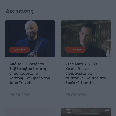
Δες επίσης
Cinema
Cinema
Από το «Πυρετός το
«The Matrix 5»: Ο
Σαββατόβραδο» στη
Keanu Reeves
δημοπρασία: Το
ετοιμάζεται να
κοστούμι-σύμβολο του
επιστρέψει ως Neo στο
John Travolta
θρυλικό franchise
08.08.2026
08.08.2026