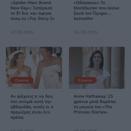
«Spider-Man: Brand
«Οδύσσεια»: Το
New Day»: Ξεπέρασε
blockbuster που έκανε
το $1 δισ. και άφησε
ξανά τον Όμηρο…
πίσω το «Toy Story 5»
bestseller
07.08.2026
06.08.2026
Cinema
Cinema
Αν ψάχνεις τι να δεις
Anne Hathaway: 25
στο σινεμά αυτή την
χρόνια μετά θυμάται
εβδομάδα, αυτές οι 4
τη μαγεία του «The
πρεμιέρες είναι ό,τι
Princess Diaries»
πρέπει