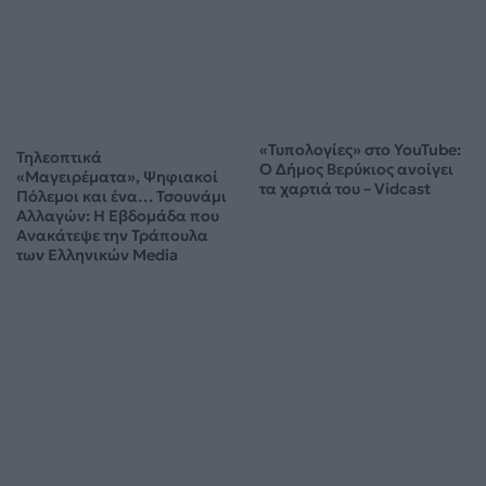
«Τυπολογίες» στο YouTube:
Ο Δήμος Βερύκιος ανοίγει
τα χαρτιά του – Vidcast
Τηλεοπτικά
«Μαγειρέματα», Ψηφιακοί
Πόλεμοι και ένα… Τσουνάμι
Αλλαγών: Η Εβδομάδα που
Ανακάτεψε την Τράπουλα
των Ελληνικών Media
ΤΣΟΥΝΑΜΙ ψηφιακής οργής… συμπαρασύρει την κυβέρνηση