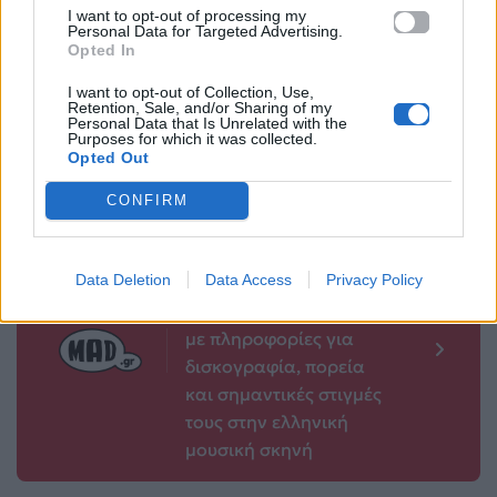
«Euphoria»; Ο
στο καστ του «The
I want to opt-out of processing my
δημιουργός μιλά
Boys» για ένα
Personal Data for Targeted Advertising.
Opted In
για το μέλλον της
εκρηκτικό φινάλε
σειράς
I want to opt-out of Collection, Use,
13.04.2026
Retention, Sale, and/or Sharing of my
Personal Data that Is Unrelated with the
13.04.2026
Purposes for which it was collected.
Opted Out
CONFIRM
Βιογραφικά
Ελλήνων
Data Deletion
Data Access
Privacy Policy
Καλλιτεχνών
με πληροφορίες για
δισκογραφία, πορεία
και σημαντικές στιγμές
τους στην ελληνική
μουσική σκηνή