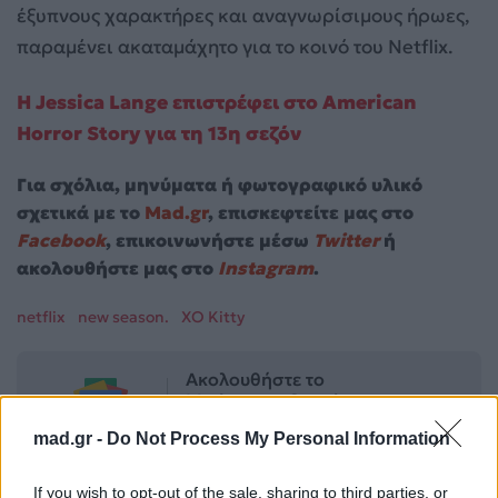
έξυπνους χαρακτήρες και αναγνωρίσιμους ήρωες,
παραμένει ακαταμάχητο για το κοινό του Netflix.
Η Jessica Lange επιστρέφει στο American
Horror Story για τη 13η σεζόν
Για σχόλια, μηνύματα ή φωτογραφικό υλικό
σχετικά με το
Mad.gr
, επισκεφτείτε μας στο
Facebook
, επικοινωνήστε μέσω
Twitter
ή
ακολουθήστε μας στο
Instagram
.
netflix
new season.
XO Kitty
Ακολουθήστε το
Mad.gr στο Google
News
mad.gr -
Do Not Process My Personal Information
Ακολουθήστε το
If you wish to opt-out of the sale, sharing to third parties, or