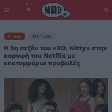
Skip
to
content
Cinema
13.04.2026
Η 3η σεζόν του «XO, Kitty» στην
κορυφή του Netflix με
εκατομμύρια προβολές