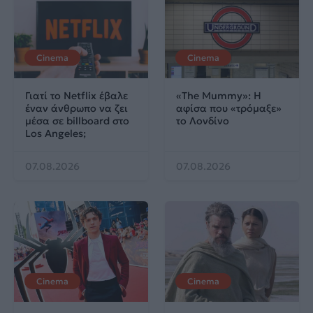
Cinema
Cinema
Γιατί το Netflix έβαλε
«The Mummy»: Η
έναν άνθρωπο να ζει
αφίσα που «τρόμαξε»
μέσα σε billboard στο
το Λονδίνο
Los Angeles;
07.08.2026
07.08.2026
Cinema
Cinema