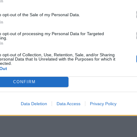
In
o opt-out of the Sale of my Personal Data.
In
to opt-out of processing my Personal Data for Targeted
ing.
In
o opt-out of Collection, Use, Retention, Sale, and/or Sharing
σείο Αργυροτεχνίας – Ιωάννινα
ersonal Data that Is Unrelated with the Purposes for which it
lected.
Out
, Βασίλης Τσιουβάρας
CONFIRM
ύλου
gdalena Hausen: Frozen
Data Deletion
Data Access
Privacy Policy