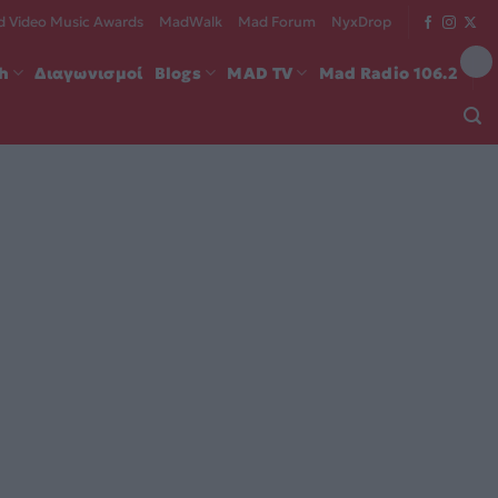
 Video Music Awards
MadWalk
Mad Forum
NyxDrop
ch
Διαγωνισμοί
Blogs
MAD TV
Mad Radio 106.2