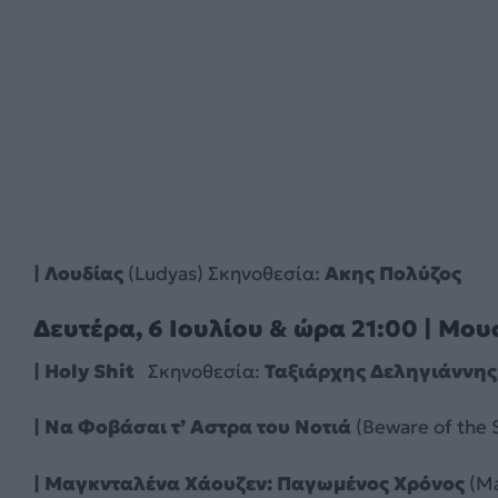
| Λουδίας
(Ludyas) Σκηνοθεσία:
Ακης Πολύζος
Δευτέρα, 6 Ιουλίου & ώρα 21:00 | Μου
| Holy Shit
Σκηνοθεσία:
Ταξιάρχης Δεληγιάννης
| Να Φοβάσαι τ’ Aστρα του Νοτιά
(Beware of the 
| Μαγκνταλένα Χάουζεν: Παγωμένος Χρόνος
(Ma