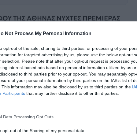
ΦΟΥ ΤΗΣ ΑΘΗΝΑΣ ΝΥΧΤΕΣ ΠΡΕΜΙΕΡΑΣ
χώρο του
Μουσείου Αργυροτεχνίας στα
o Not Process My Personal Information
)
στο Μουσείο Μαστίχας Χίου
και
τη Δευτέρα 27
 Υδροκίνησης στη Δημητσάνα
.
to opt-out of the sale, sharing to third parties, or processing of your per
formation for targeted advertising by us, please use the below opt-out s
ς ταινίες μικρού μήκους που απέσπασαν βραβεία
r selection. Please note that after your opt-out request is processed y
νας Νύχτες Πρεμιέρας (2025).
eing interest-based ads based on personal information utilized by us or
disclosed to third parties prior to your opt-out. You may separately opt-
losure of your personal information by third parties on the IAB’s list of
. This information may also be disclosed by us to third parties on the
IA
Participants
that may further disclose it to other third parties.
l Data Processing Opt Outs
o opt-out of the Sharing of my personal data.