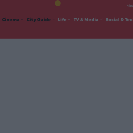
Mad
Cinema
City Guide
Life
TV & Media
Social & Te