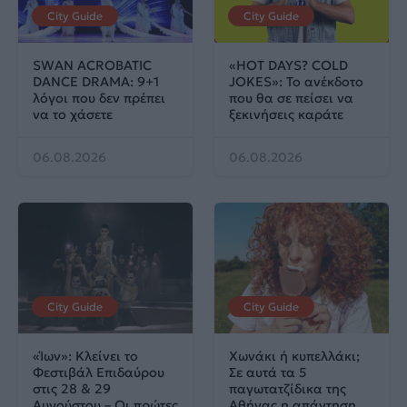
City Guide
City Guide
SWAN ACROBATIC
«HOT DAYS? COLD
DANCE DRAMA: 9+1
JOKES»: Το ανέκδοτο
λόγοι που δεν πρέπει
που θα σε πείσει να
να το χάσετε
ξεκινήσεις καράτε
06.08.2026
06.08.2026
City Guide
City Guide
«Ίων»: Κλείνει το
Χωνάκι ή κυπελλάκι;
Φεστιβάλ Επιδαύρου
Σε αυτά τα 5
στις 28 & 29
παγωτατζίδικα της
Αυγούστου – Οι πρώτες
Αθήνας η απάντηση