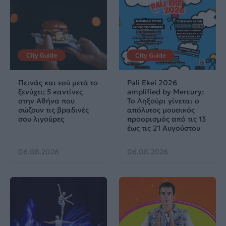
City Guide
City Guide
Πεινάς και εσύ μετά το
Pali Ekei 2026
ξενύχτι; 5 καντίνες
amplified by Mercury:
στην Αθήνα που
Το Ληξούρι γίνεται ο
σώζουν τις βραδινές
απόλυτος μουσικός
σου λιγούρες
προορισμός από τις 13
έως τις 21 Αυγούστου
06.08.2026
06.08.2026