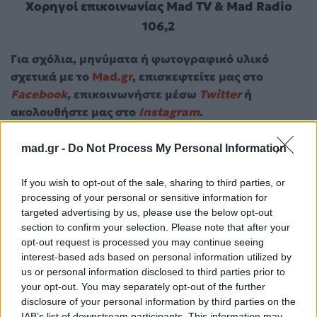
Χορηγοί επικοινωνίας Mad TV & Mad Radio
106,2
Για σχόλια, μηνύματα ή φωτογραφικό υλικό
σχετικά με το
Mad.gr
, επισκεφτείτε μας στο
Facebook
, επικοινωνήστε μέσω
Twitter
ή
ακολουθήστε μας στο
Instagram
.
ΘΕΑΤΡΟ
Θέατρο 104
πολιτισμός
mad.gr -
Do Not Process My Personal Information
Ακολουθήστε το
If you wish to opt-out of the sale, sharing to third parties, or
Mad.gr στο Google
processing of your personal or sensitive information for
News
targeted advertising by us, please use the below opt-out
section to confirm your selection. Please note that after your
opt-out request is processed you may continue seeing
Ακολουθήστε το
interest-based ads based on personal information utilized by
Mad.gr στο MSN
us or personal information disclosed to third parties prior to
your opt-out. You may separately opt-out of the further
disclosure of your personal information by third parties on the
IAB’s list of downstream participants. This information may