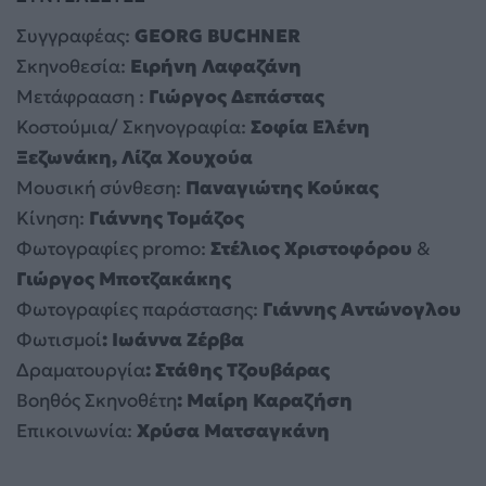
Συγγραφέας:
GEORG
BUCHNER
Σκηνοθεσία:
Ειρήνη Λαφαζάνη
Μετάφρααση :
Γιώργος Δεπάστας
Κοστούμια/ Σκηνογραφία:
Σοφία Ελένη
Ξεζωνάκη, Λίζα Χουχούα
Μουσική σύνθεση:
Παναγιώτης Κούκας
Κίνηση:
Γιάννης Τομάζος
Φωτογραφίες promo:
Στέλιος Χριστοφόρου
&
Γιώργος Μποτζακάκης
Φωτογραφίες παράστασης:
Γιάννης Αντώνογλου
Φωτισμοί
: Ιωάννα Ζέρβα
Δραματουργία
: Στάθης Τζουβάρας
Βοηθός Σκηνοθέτη
: Μαίρη Καραζήση
Επικοινωνία:
Χρύσα Ματσαγκάνη