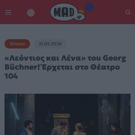
Skip
to
content
Θέατρο
21.05.2026
«Λεόντιος και Λένα» του Georg
Büchner! Έρχεται στο Θέατρο
104