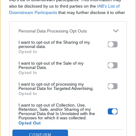
Μοιράσου αυτό το άρθρο
also be disclosed by us to third parties on the
IAB’s List of
Downstream Participants
that may further disclose it to other
third parties.
Personal Data Processing Opt Outs
I want to opt-out of the Sharing of my
personal data.
Προηγούμενο
Επόμενο
Opted In
I want to opt-out of the Sale of my
Personal Data.
Opted In
I want to opt-out of processing my
Personal Data for Targeted Advertising.
Opted In
Έλενα Παπαρίζου:
Ariana Grande: Το
I want to opt-out of Collection, Use,
Retention, Sale, and/or Sharing of my
21 χρόνια από τη
«Dangerous
Personal Data that Is Unrelated with the
Purposes for which it was collected.
θρυλική νίκη της
Woman»
Opted Out
στη Eurovision
επιστρέφει 10
χρόνια μετά
CONFIRM