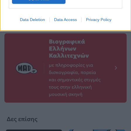
21.05.2026
21.05.2026
Data Deletion
Data Access
Privacy Policy
Βιογραφικά
Ελλήνων
Καλλιτεχνών
με πληροφορίες για
δισκογραφία, πορεία
και σημαντικές στιγμές
τους στην ελληνική
μουσική σκηνή
Δες επίσης