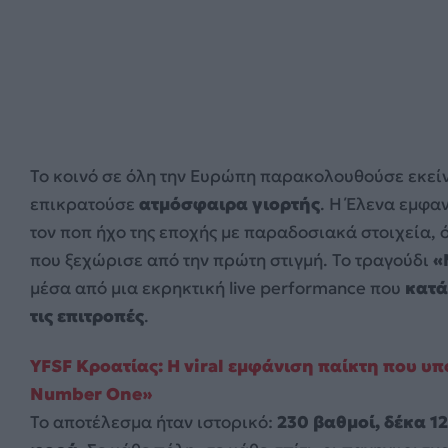
Το κοινό σε όλη την Ευρώπη παρακολουθούσε εκεί
επικρατούσε
ατμόσφαιρα γιορτής
. Η Έλενα εμφα
τον ποπ ήχο της εποχής με παραδοσιακά στοιχεία,
που ξεχώρισε από την πρώτη στιγμή. Το τραγούδι
«
μέσα από μια εκρηκτική live performance που
κατά
τις επιτροπές
.
YFSF Κροατίας: Η viral εμφάνιση παίκτη που υ
Number One»
Το αποτέλεσμα ήταν ιστορικό:
230 βαθμοί, δέκα 1