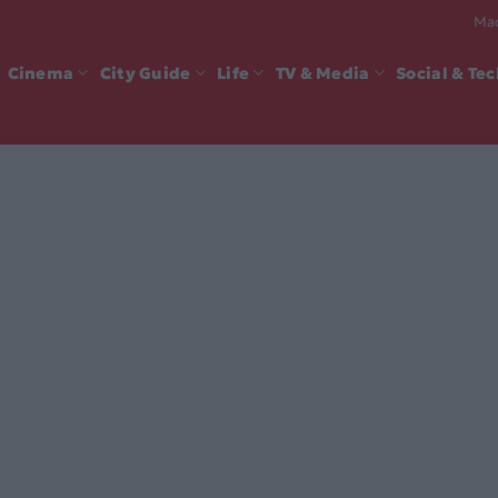
Mad
Cinema
City Guide
Life
TV & Media
Social & Te