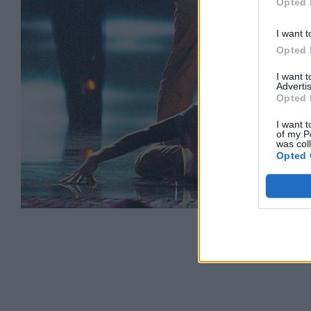
Opted 
I want t
Opted 
I want 
Advertis
Opted 
I want t
of my P
was col
Opted 