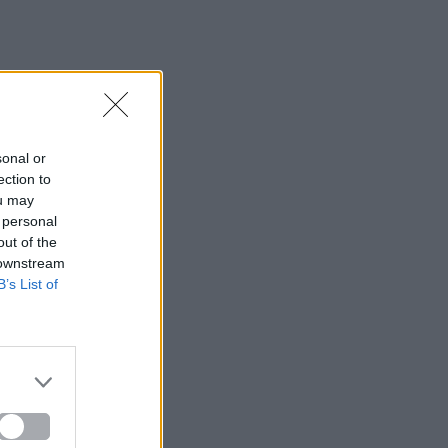
sonal or
ection to
ou may
 personal
out of the
 downstream
B’s List of