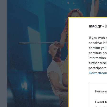
mad.gr -
D
If you wish 
sensitive in
confirm you
continue se
information 
further disc
participants
Downstream 
Persona
I want t