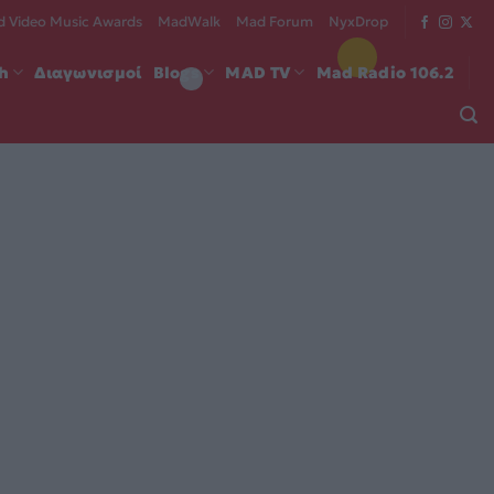
 Video Music Awards
MadWalk
Mad Forum
NyxDrop
ch
Διαγωνισμοί
Blogs
MAD TV
Mad Radio 106.2