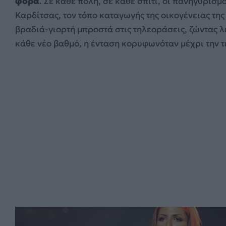
φορά
. Σε κάθε πόλη, σε κάθε σπίτι, οι πανηγυρισ
Καρδίτσας, τον τόπο καταγωγής της οικογένειας της
βραδιά-γιορτή μπροστά στις τηλεοράσεις, ζώντας 
κάθε νέο βαθμό, η ένταση κορυφωνόταν μέχρι την τ