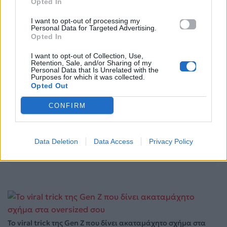
Opted In
I want to opt-out of processing my
Personal Data for Targeted Advertising.
Opted In
I want to opt-out of Collection, Use,
Retention, Sale, and/or Sharing of my
Personal Data that Is Unrelated with the
Purposes for which it was collected.
Opted Out
Μουσικά Νέα
CONFIRM
Το νέο alter ego του Tyga έγινε album – Μπες στον
κόσμο του «$TARFACE»
Data Deletion
Data Access
Privacy Policy
05.08.2026
Το viral trick της Gen Z που δίνει ακαταμάχητο σχήμα στα