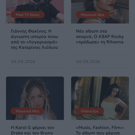
Mad TV News
Μουσικά Νέα
Γιάννης Φακίνος: Η
Νέο album στα
άγνωστη ιστορία πίσω
σκαριά; Ο A$AP Rocky
από το «Λογαριασμό»
«πρόδωσε» τη Rihanna
της Κατερίνας Λιόλιου
06.08.2026
06.08.2026
Μουσικά Νέα
Videoclips
Η Karol G φέρνει τον
«Music, Fashion, Film»:
Drake και τον Bruno
Το album που χάρισε