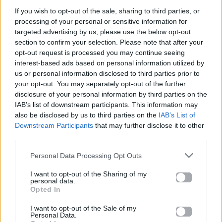
If you wish to opt-out of the sale, sharing to third parties, or
processing of your personal or sensitive information for
targeted advertising by us, please use the below opt-out
section to confirm your selection. Please note that after your
opt-out request is processed you may continue seeing
interest-based ads based on personal information utilized by
us or personal information disclosed to third parties prior to
Μουσικά Νέα
Μουσικά Νέα
your opt-out. You may separately opt-out of the further
disclosure of your personal information by third parties on the
Η Beyoncé έφερε ξανά
Ariana Grande: Βάζει
IAB’s list of downstream participants. This information may
τον JAY-Z στο studio
τέλος στις φήμες για το
also be disclosed by us to third parties on the
IAB’s List of
για το «Morning Dew
διάλειμμά της από τη
Downstream Participants
that may further disclose it to other
(Donk)» remix pack
δημοσιότητα
third parties.
06.08.2026
05.08.2026
Personal Data Processing Opt Outs
I want to opt-out of the Sharing of my
personal data.
Opted In
I want to opt-out of the Sale of my
Personal Data.