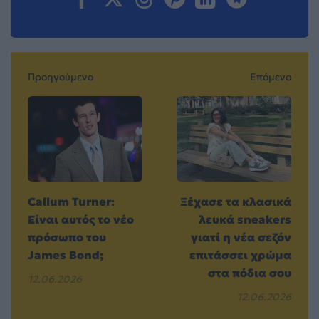
Προηγούμενο
Επόμενο
Callum Turner:
Ξέχασε τα κλασικά
Είναι αυτός το νέο
λευκά sneakers
πρόσωπο του
γιατί η νέα σεζόν
James Bond;
επιτάσσει χρώμα
στα πόδια σου
12.06.2026
12.06.2026