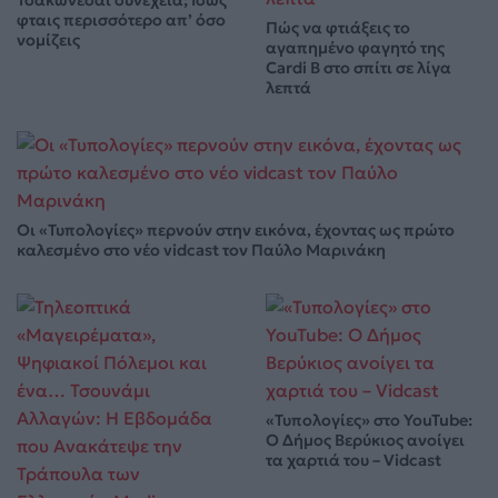
Τσακώνεσαι συνέχεια; Ίσως
φταις περισσότερο απ’ όσο
Πώς να φτιάξεις το
νομίζεις
αγαπημένο φαγητό της
Cardi B στο σπίτι σε λίγα
λεπτά
Οι «Τυπολογίες» περνούν στην εικόνα, έχοντας ως πρώτο
καλεσμένο στο νέο vidcast τον Παύλο Μαρινάκη
«Τυπολογίες» στο YouTube:
Ο Δήμος Βερύκιος ανοίγει
τα χαρτιά του – Vidcast