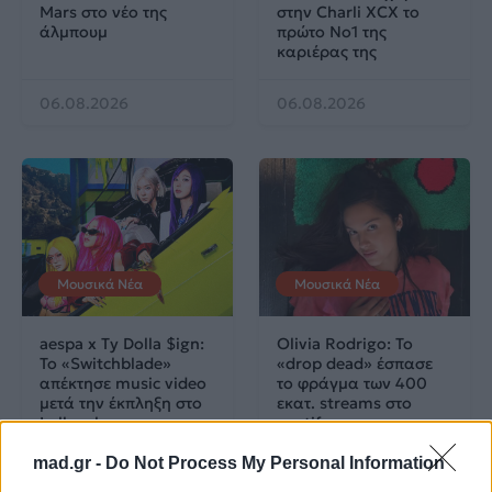
Mars στο νέο της
στην Charli XCX το
άλμπουμ
πρώτο No1 της
καριέρας της
06.08.2026
06.08.2026
Μουσικά Νέα
Μουσικά Νέα
aespa x Ty Dolla $ign:
Olivia Rodrigo: To
Το «Switchblade»
«drop dead» έσπασε
απέκτησε music video
το φράγμα των 400
μετά την έκπληξη στο
εκατ. streams στο
Lollapalooza
spotify
mad.gr -
Do Not Process My Personal Information
06.08.2026
06.08.2026