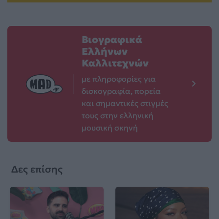
Βιογραφικά
Ελλήνων
Καλλιτεχνών
με πληροφορίες για
δισκογραφία, πορεία
και σημαντικές στιγμές
τους στην ελληνική
μουσική σκηνή
Δες επίσης